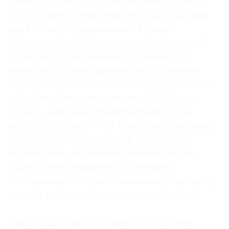
качество). «Все богатые миланские дома в
1940-х были обставлены мебелью Борсани
или Понти, — рассказывает Ирина
Могилатова. — Обстановка такой гостиной
тогда была сопоставима по стоимости с
поместьем с виноградниками в Тоскане».
Борсани осуществил настоящую революцию
в дизайне в моделях для своей фабрики
Tecno — выпускал трансформируемую
мебель, а когда в 1950-х началось массовое
производство телевизоров, разработал
компактные аскетичные диваны, чтобы
сидеть перед экраном (разительно
отличающиеся от располагающей к релаксу
мягкой мебели до-телевизионной эпохи).
Невозможно не упомянуть Гаэ Ауленти