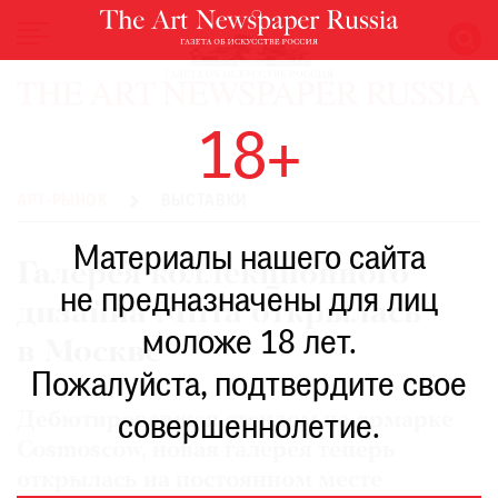
НОВОСТИ
18+
ВЫСТАВКИ
РЕСТАВРАЦИЯ
АРТ-РЫНОК
ВЫСТАВКИ
КНИГИ
Материалы нашего сайта
ПО
Галерея коллекционного
ПУТИ
не предназначены для лиц
дизайна Mirra открылась
РЕЙТИНГ
моложе 18 лет.
МУЗЕЕВ
в Москве
РОСКОШЬ
Пожалуйста, подтвердите свое
ПРИГЛАШЕНИЯ
Дебютировавшая стендом на ярмарке
совершеннолетие.
Cosmoscow, новая галерея теперь
открылась на постоянном месте