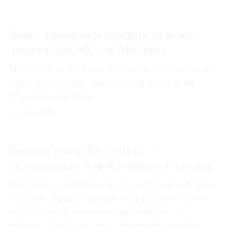
Анна Трапкова покинула пост
директора Музея Москвы
Музей Москвы Анна Трапкова возглавляла
семь лет. Новым директором назначена
Мария Баландина
14.07.2026
Каналетто и Беллотто —
художники, влюбленные в город
Выставка посвящена двум авторам, которые
создали образ Венеции таким, каким его c
тех пор воспринимают европейцы, —
пример гармонии, наполненный жизнью.