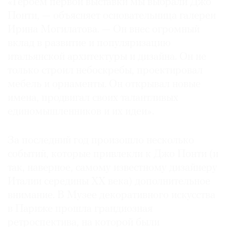
«Героем первой выставки мы выбрали Джо
Где
Понти, — объясняет основательница галереи
найти
Ирина Могилатова. — Он внес огромный
газету
вклад в развитие и популяризацию
итальянской архитектуры и дизайна. Он не
Контакты
редакции
только строил небоскребы, проектировал
Авторы
мебель и орнаменты. Он открывал новые
имена, продвигал своих талантливых
Медиакит
единомышленников и их идеи».
Mediakit
За последний год произошло несколько
событий, которые привлекли к Джо Понти (и
так, наверное, самому известному дизайнеру
Италии середины ХХ века) дополнительное
внимание. В Музее декоративного искусства
в Париже прошла грандиозная
ретроспектива, на которой были