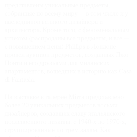
представлены уникальные предметы,
собранные по всему миру — в том числе и у
наследников великого дизайнера и
архитектора. Кроме того, с феноменальным
©
успехом (распроданы все предметы, и все —
2021
с повышением цены) Phillips в Лондоне
The
провел аукцион предметов, созданных Джо
Art
Понти и его друзьями для миланских
Newspaper
Russia
апартаментов, вошедших в историю как Casa
di Fantasia.
На выставке в галерее Mirra представлено
более 20 уникальных предметов восьми
дизайнеров, создавших славу итальянского
послевоенного дизайна, с 1940-х до 1970-х,
сгруппированные по трем залам. Как