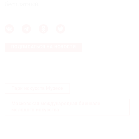
бесплатный.
Где
найти
газету
Контакты
редакции
ПОДПИСАТЬСЯ НА НОВОСТИ
Авторы
Медиакит
Mediakit
Парк искусств Музеон
Московская международная биеннале
молодого искусства