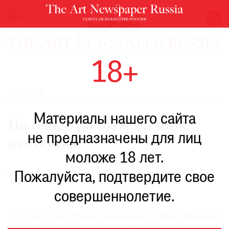
НОВОСТИ
18+
ВЫСТАВКИ
РЕСТАВРАЦИЯ
НОВОСТИ
КНИГИ
Материалы нашего сайта
ПО
Полевые работы на ниве
ПУТИ
не предназначены для лиц
искусства
РЕЙТИНГ
моложе 18 лет.
МУЗЕЕВ
РОСКОШЬ
Пожалуйста, подтвердите свое
29.07.2014
ПРИГЛАШЕНИЯ
совершеннолетие.
С 30 по 3 августа в Парке искусств «Музеон»