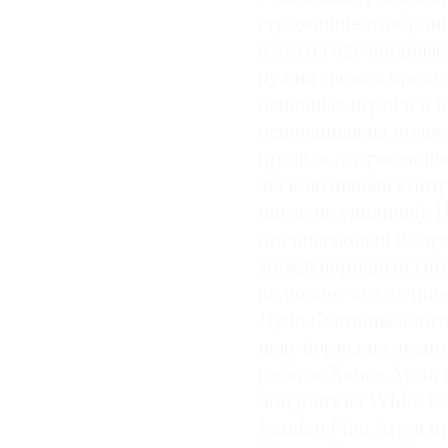
строжайше отобранн
в этом году впервы
нужна свежая кровь.
основные игроки и 
основанная на полве
прошла потрясающая
эксклюзивный контра
нигде не увидишь). 
поставляющая на яр
международный гига
включает все лучшее
Лучо Фонтаны алого
нью-йоркских экспр
работы Ханса Арпа 
лондонская White Cu
Landau Fine Art, в