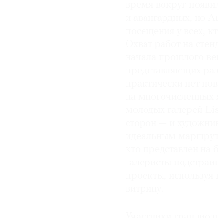
время вокруг появи
и авангардных, но A
посещения у всех, к
Охват работ на стен
начала прошлого век
представляющих раз
практически нет нов
на многочисленных 
молодых галерей List
сторон — и художник
идеальным маршруто
кто представлен на 
галеристы подстраи
проекты, используя
витрину.
Участники грандиозн