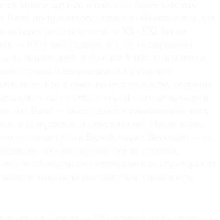
лось много других, возможно более смелых
rt Basel по-прежнему остается обязательной для
то интересуется искусством ХХ–XXI веков.
дах — 100 с небольшим лет, от модернизма
а до наших дней, и больше 4 тыс. художников,
ные страны и направления. Среди них
ичков: те, кто только подает надежды, собраны
ярмарках-сателлитах в городе, вроде ярмарки
e. Art Basel — место для состоявшихся со всех
ов, и галеристов, и покупателей. Неслучайно
м признан путь в Базель через Венецию — те,
биеннале, хорошо продаются на стендах,
вают экспозиции под венецианские кураторские
 главную мировую выставку как гигантскую
ого шоу в Базеле — 290 галерей из 34 стран,