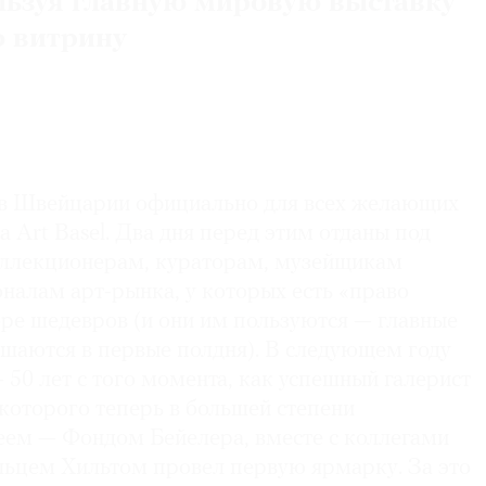
льзуя главную мировую выставку
ю витрину
 в Швейцарии официально для всех желающих
 Art Basel. Два дня перед этим отданы под
оллекционерам, кураторам, музейщикам
налам арт-рынка, у которых есть «право
оре шедевров (и они им пользуются — главные
ршаются в первые полдня). В следующем году
— 50 лет с того момента, как успешный галерист
которого теперь в большей степени
зеем — Фондом Бейелера, вместе с коллегами
льцем Хильтом провел первую ярмарку. За это