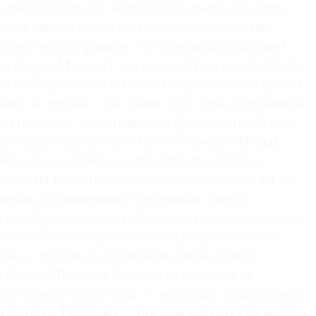
 сразу. Среди 24 экспозиций стоит обратить
мериканских художниц (женское искусство —
ндов и на арт-рынке, и в музейной политике)
и Хелен Мирры у миланской галереи Raffaella
ют с абстракцией в мягких гармоничных цветах,
маге, а другая — на ткани. Еще одна художница,
ом разделе, — австрийская феминистка Эльке
ее привозит галерея Croy Nielsen из Вены).
ачалась в 1990-е, а известность пришла
ионным и эротическим перформансам, видео,
инам, посвященным осознанию места
в патриархальном обществе (тема до сих пор
ности). Ее исследование сексуальности явно
ле, а любовь к парикам и смене ролей
ы Синди Шерман. Уникальную выставку
я галерея frank elbaz — коллажи, ассамбляжи,
 Уоллеса Бермана — послевоенного художника