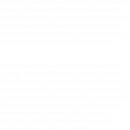
Магритта, швейцарская Tschudi с эффектными
н Хьюс, парижская Almine Rech, миланская A
торая везет на ярмарку строгую геометрию Алана
ая в гиганта из небольшой галереи в Кельне
отающая с Джорджем Кондо — его работы есть
Венецианской биеннале, так что и в Базеле
ь, как галереи сознательно выстраивают на
ю линию. Так, David Zwirner, помимо Дианы
 Брюса Наумана и Зигмара Польке, показывает
ийской звезды Люка Тюйманса — его большая
т в венецианском Палаццо Грасси — и живопись
Нжидеки Акуниили Кросби. Пять ее больших
основной проект биеннале (что уже стало
и куратора, который выставляет экспонаты
а на аукционном рынке ее картины,