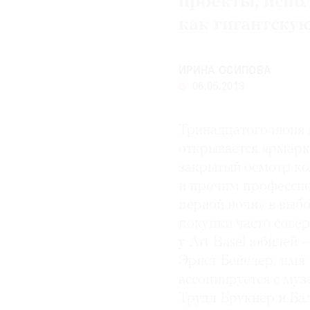
проекты, испо
как гигантску
© 2021 The Art Newspaper Russia
ИРИНА ОСИПОВА
06.06.2019
Тринадцатого июня
открывается ярмарка
закрытый осмотр к
и прочим профессио
первой ночи» в выб
покупки часто сове
у Art Basel юбилей 
Эрнст Бейелер, имя 
ассоциируется с му
Трудл Брукнер и Ба