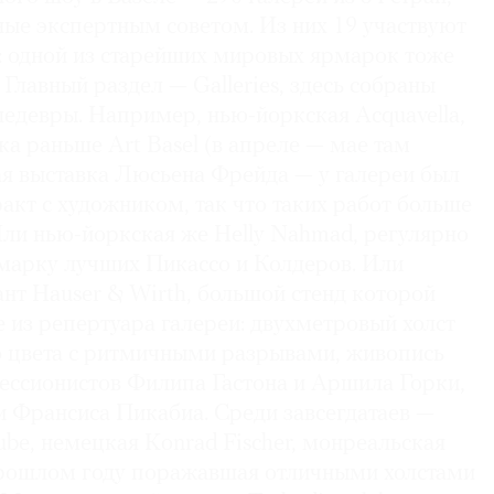
ые экспертным советом. Из них 19 участвуют
е: одной из старейших мировых ярмарок тоже
 Главный раздел — Galleries, здесь собраны
шедевры. Например, нью-йоркская Acquavella,
ка раньше Art Basel (в апреле — мае там
 выставка Люсьена Фрейда — у галереи был
кт с художником, так что таких работ больше
Или нью-йоркская же Helly Nahmad, регулярно
марку лучших Пикассо и Колдеров. Или
нт Hauser & Wirth, большой стенд которой
 из репертуара галереи: двухметровый холст
 цвета с ритмичными разрывами, живопись
ессионистов Филипа Гастона и Аршила Горки,
и Франсиса Пикабиа. Среди завсегдатаев —
be, немецкая Konrad Fischer, монреальская
 прошлом году поражавшая отличными холстами