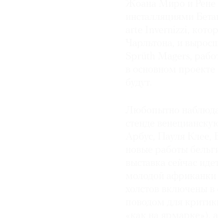
Жоана Миро и Рене 
инсталляциями Бета
arte Invernizzi, ко
Чарльтона, и выросш
Sprüth Magers, раб
в основном проекте 
будут.
Любопытно наблюдат
стенде венецианску
Арбус, Пауля Клее,
новые работы бельг
выставка сейчас иде
молодой африканки 
холстов включены в 
поводом для критик
«как на ярмарке»), 