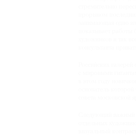
стремительно перес
прорывом последних
занимающая одно из 
показывает работы 
художников и так вс
консультанта приват
Российских галерей 
с мировыми гиганта
в этом году новичко
основатель которой
совета московской 
Следующий важный р
отдельных художник
визуальный контрас