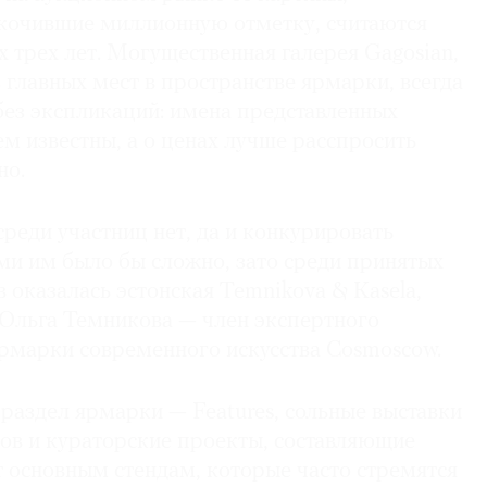
кочившие миллионную отметку, считаются
 трех лет. Могущественная галерея Gagosian,
главных мест в пространстве ярмарки, всегда
без экспликаций: имена представленных
ем известны, а о ценах лучше расспросить
но.
среди участниц нет, да и конкурировать
ми им было бы сложно, зато среди принятых
в оказалась эстонская Temnikova & Kasela,
 Ольга Темникова — член экспертного
ярмарки современного искусства Cosmoscow.
аздел ярмарки — Features, сольные выставки
ов и кураторские проекты, составляющие
т основным стендам, которые часто стремятся