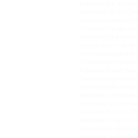
показать все лучшее
внимание на дуэт а
один из главных тре
Эллисон Страфеллы 
Cortese. Обе работа
только одна — на бу
представленная в эт
Сильвия Кристуфек (
Карьера Кристуфек н
благодаря провокац
фотографиям и карт
женщины-художника 
не утратила актуаль
отсылает к Эгону Ши
напоминает проект
показывает парижска
архивные документы