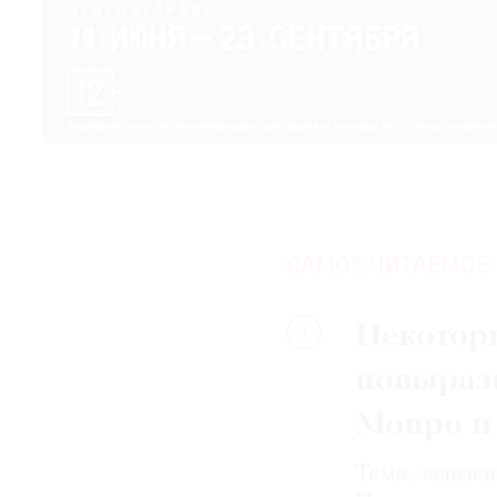
САМОЕ ЧИТАЕМОЕ:
Некотор
1
повыраз
Монро и
Тема, заявле