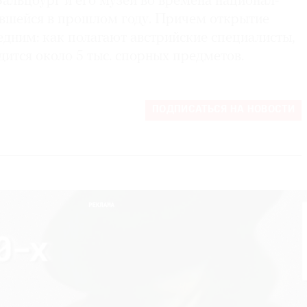
Зальцбург и его музей во времена национал-
явшейся в прошлом году. Причем открытие
едним: как полагают австрийские специалисты,
дится около 5 тыс. спорных предметов.
ПОДПИСАТЬСЯ НА НОВОСТИ