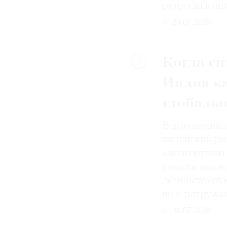
ретроспектив
29.07.2026
Когда си
3
Индия к
глобаль
В доколониал
индийский уз
«экспортным 
каталог колле
демонстрирую
но и погружа
31.07.2026