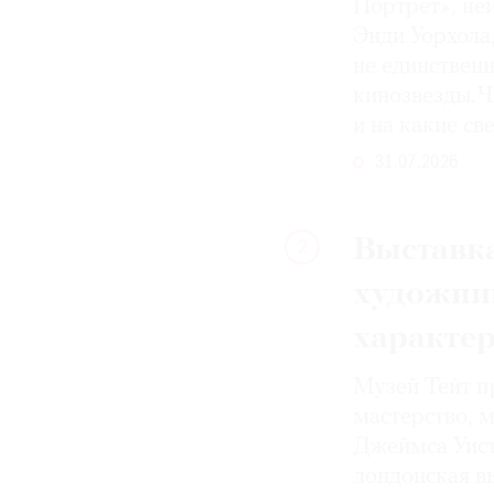
Портрет», не
Энди Уорхола
не единствен
кинозвезды. Ч
и на какие с
31.07.2026
Выставка
2
художни
характе
Музей Тейт п
мастерство, 
Джеймса Уист
лондонская вы