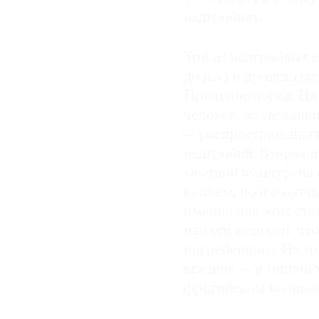
надгробиях.
© 2021 The Art Newspaper Russia
Три из надгробных с
до н.э.) и происход
Причерноморья. На 
человек, возлежащий
— распространенная
надгробий. Вторая п
местной культур: на
копьем, но и с кол
именно для этих сте
или оруженосец, чт
погребенного. На т
всадник — в типичн
фригийском колпаке