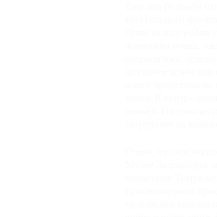
Еще два рельефа от
треугольного фронт
Одно из надгробий 
возможно воина, од
сохранилось, однако
на голове шлем или 
плите представлено 
венка. В центре ко
семьей. Ни одно из 
затрудняет их конк
О том, что эти экс
Музее Зальцбурга зн
коллекции Темрюкск
Краснодарском крае,
музейщики выяснили