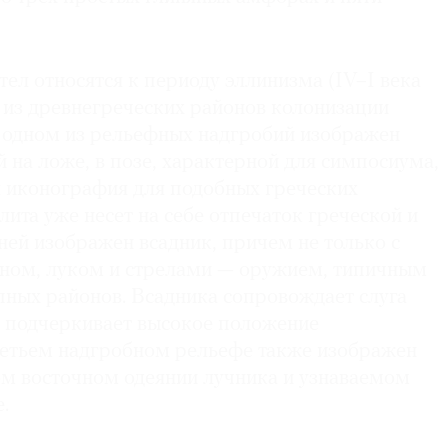
тел относятся к периоду эллинизма (IV–I века
ят из древнегреческих районов колонизации
одном из рельефных надгробий изображен
 на ложе, в позе, характерной для симпосиума,
 иконография для подобных греческих
лита уже несет на себе отпечаток греческой и
 ней изображен всадник, причем не только с
чаном, луком и стрелами — оружием, типичным
пных районов. Всадника сопровождает слуга
о подчеркивает высокое положение
ретьем надгробном рельефе также изображен
ом восточном одеянии лучника и узнаваемом
.