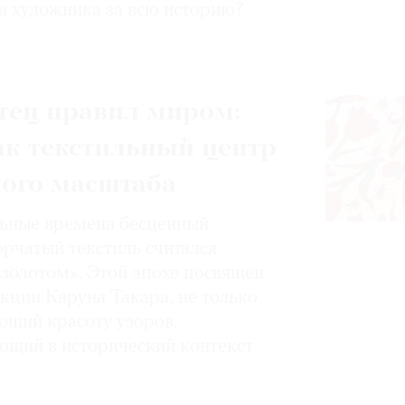
а художника за всю историю?
тец правил миром:
ак текстильный центр
ного масштаба
ьные времена бесценный
орчатый текстиль считался
золотом». Этой эпохе посвящен
кции Каруна Такара, не только
щий красоту узоров,
ющий в исторический контекст