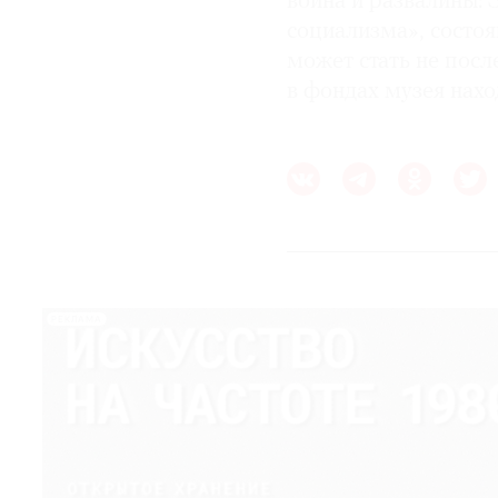
война и развалины: 
социализма», состо
может стать не посл
в фондах музея нахо
РЕКЛАМА