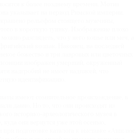
носятся к более позднему времени. Мотив
она указывает на период Римской империи.
украшено рельефом стоящего мужчины,
етого в короткую тунику. Изображение плохо
 можно разглядеть, что у него копье или меч, а
фригийский колпак. Наконец, на последней
некое божество и три лавровых или цветочных
мпозиции изображен умерший, окруженный
пяти надгробий не имеет надписей, что
ретную идентификацию.
понаты имеют сомнительное происхождение, в
али давно. Но то, что они происходят из
ого историко-археологического музея в
 куда они вернутся уже этой осенью,
 при подготовке каталога к выставке «Аншлюс,