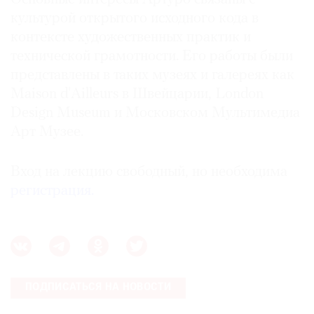
Где
культурой открытого исходного кода в
найти
контексте художественных практик и
газету
технической грамотности. Его работы были
представлены в таких музеях и галереях как
Контакты
редакции
Maison d'Ailleurs в Швейцарии, London
Design Museum и Московском Мультимедиа
Авторы
Арт Музее.
Медиакит
Mediakit
Вход на лекцию свободный, но необходима
регистрация.
ПОДПИСАТЬСЯ НА НОВОСТИ