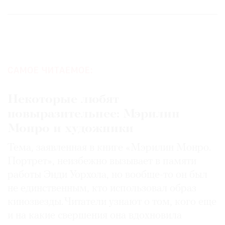
©
2021
САМОЕ ЧИТАЕМОЕ:
The
Art
Некоторые любят
Newspaper
повыразительнее: Мэрилин
Russia
Монро и художники
Тема, заявленная в книге «Мэрилин Монро.
Портрет», неизбежно вызывает в памяти
работы Энди Уорхола, но вообще-то он был
не единственным, кто использовал образ
кинозвезды. Читатели узнают о том, кого еще
и на какие свершения она вдохновила