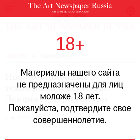
НОВОСТИ
18+
ВЫСТАВКИ
РЕСТАВРАЦИЯ
НОВОСТИ
ОБРАЗОВАНИЕ
КНИГИ
Материалы нашего сайта
ПО
Информационные
ПУТИ
не предназначены для лиц
технологии в искусстве.
РЕЙТИНГ
моложе 18 лет.
МУЗЕЕВ
Лекция Артуро Кастро
РОСКОШЬ
Пожалуйста, подтвердите свое
ПРИГЛАШЕНИЯ
09.07.2014
совершеннолетие.