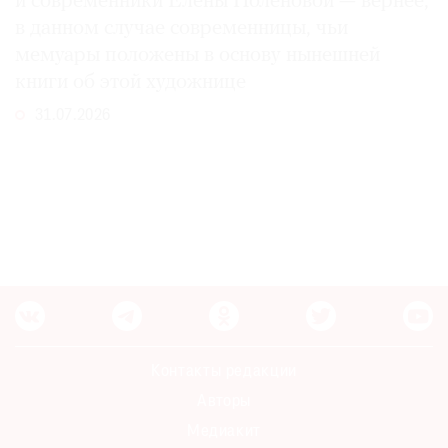
и современники Елены Поленовой — вернее,
в данном случае современницы, чьи
мемуары положены в основу нынешней
книги об этой художнице
31.07.2026
Контакты редакции
Авторы
Медиакит