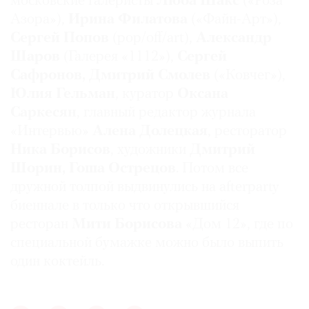
московские галеристы
Люба Шакс
(«Роза
Азора»),
Ирина Филатова
(«Файн-Арт»),
Сергей Попов
(pop/off/art),
Александр
Шаров
(Галерея «1112»),
Сергей
©
Сафронов, Дмитрий Смолев
(«Ковчег»),
2021
Юлия Гельман
, куратор
Оксана
The
Саркесян
, главный редактор журнала
Art
«Интервью»
Алена Долецкая
, ресторатор
Newspaper
Ника Борисов
, художники
Дмитрий
Russia
Шорин, Гоша Острецов
. Потом все
дружной толпой выдвинулись на afterparty
биеннале в только что открывшийся
ресторан
Мити Борисова
«Дом 12», где по
специальной бумажке можно было выпить
один коктейль.