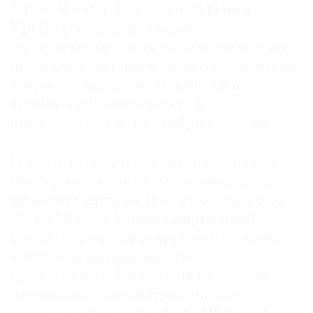
Музея Москвы. Там же, когда
Ольга
Где
Кройтор
начала свой перформанс
найти
газету
(простояла около двух часов на столбе), все
по цепочке друг другу задавали только один
Контакты
вопрос: «А как же она туда все-таки
редакции
залезла?» (никого отчего-то не
Авторы
интересовало, как же она будет слезать).
Медиакит
Mediakit
После 8 часов вечера начались различные
перформансы уже на самой площадке, где
проходила выставка. По словам директора
Музея Москвы
Алины Сапрыкиной
,
именно они и вселили дух веселья и драйва в
достаточно унылую атмосферу
происходящего. Посмотреть на молодые
дарования из разных стран пришли