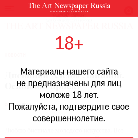
НОВОСТИ
18+
ВЫСТАВКИ
РЕСТАВРАЦИЯ
НОВОСТИ
КНИГИ
Материалы нашего сайта
ПО
Дневники Алёны Лапиной.
ПУТИ
не предназначены для лиц
Основной проект
РЕЙТИНГ
моложе 18 лет.
МУЗЕЕВ
РОСКОШЬ
Пожалуйста, подтвердите свое
26.06.2014
ПРИГЛАШЕНИЯ
совершеннолетие.
Люблю биеннале молодого искусства. Все