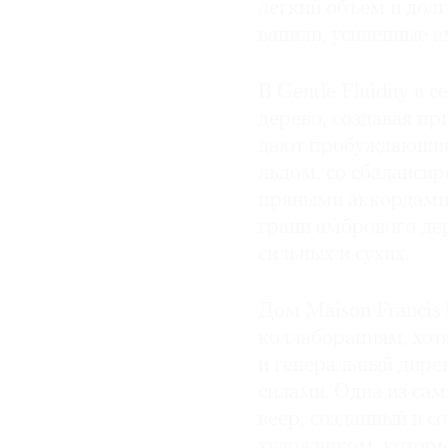
легкий объем и дол
ванили, усиленные 
В Gentle Fluidity в
дерево, создавая п
дают пробуждающие,
льдом, со сбаланси
пряными аккордами 
грани амбрового де
сильных и сухих.
Дом Maison Francis 
коллаборациям, хот
и генеральный дире
силами. Одна из са
веер, созданный в с
художником, которы