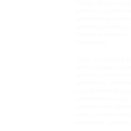
Fluidity. Новые па
© 2021 The Art Newspaper Russia
разные: в первой со
восточные мускусные
почему два таких р
бы вышли они не из
Куркджана.
За 25 лет карьеры 
великолепных парфю
ароматы главных мо
именно ему. Отточив
года Франсис Куркд
который в этом год
позволил ему сформ
игры, которые и вы
индустрии, даже ср