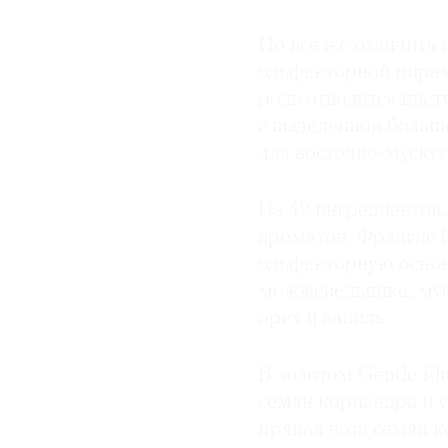
Но все же отличить 
ольфакторной пирам
роль отводится цвет
с выделенной большо
для восточно-мускус
Из 49 ингредиентов,
ароматов, Франсис 
ольфакторную основ
можжевельника, мус
орех и ваниль.
В золотом Gentle Fl
семян кориандра и у
пряная нота семян ко