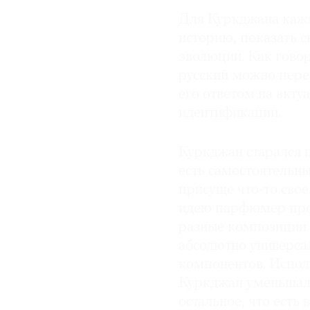
Для Куркджана кажд
историю, показать с
эволюции. Как говори
русский можно пере
его ответом на акту
идентификации.
Куркджан старался п
есть самостоятельны
присуще что-то свое,
идею парфюмер про
разные композиции G
абсолютно универсал
компонентов. Испол
Куркджан уменьшал 
остальное, что есть 