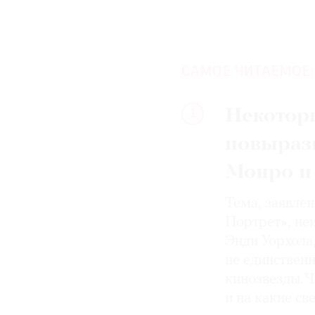
САМОЕ ЧИТАЕМОЕ:
Некотор
1
повыраз
Монро и
Тема, заявле
Портрет», не
Энди Уорхола
не единствен
кинозвезды. Ч
и на какие с