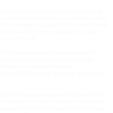
новинки друг от друга можно и без изучения
иды на обороте упаковки — для этого особая
у. Серебряный — для древесного Gentle Fluidity
й буквой G на этикетке флакона, золотой —
ного с буквой F.
 которые используются для создания этих
Куркджан хотел выделить 6, составивших
у каждого из вариантов: ягоды
кус, амбровое дерево, кориандр, мускатный
uidity главные роли исполняют эфирное масло
силенные ноты мускуса и ванили. Цветочная,
риандра, точно так же, как и мускус, создает