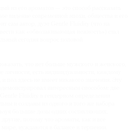
ый из его ароматов — это способ рассказать
вое видение современной эпохи, общества и его
т сам автор, дуэт Gentle Fluidity (что на
вести как «обволакивающая нежность») стал
альный сегодня вопрос половой
оказать, что нет больше мужского и женского,
е личности, есть индивидуальности, каждому
 и пол здесь не имеет никакого значения. Эту
демонстрировал интересным способом: две
entle Fluidity в гендерном определении
ьны и созданы из одного и того же набора
ьзуя большие дозы одних составляющих,
другие, потому что ароматы, как и все
в мире, нуждаются в балансе и терпении.