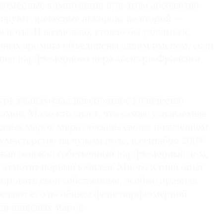
рфюмерные композиции при этом абсолютно
лируют древесные аккорды, во второй —
 ноты. И возможно, стоило бы удивиться,
азных аромата объединены одним именем, если
-под парфюмерного пера маэстро Франсиса
Куркджан создал невероятное количество
мов. Мало кто знает, что самые узнаваемые
дных марок мира обязаны своим появлением
 мастерство на чужом поле, в сентябре 2009
жан основал собственный парфюмерный дом,
у отметит первый юбилей. Многолетний опыт
ировать свои собственные, особые правила
деляют его на общем фоне парфюмерной
еди нишевых марок.