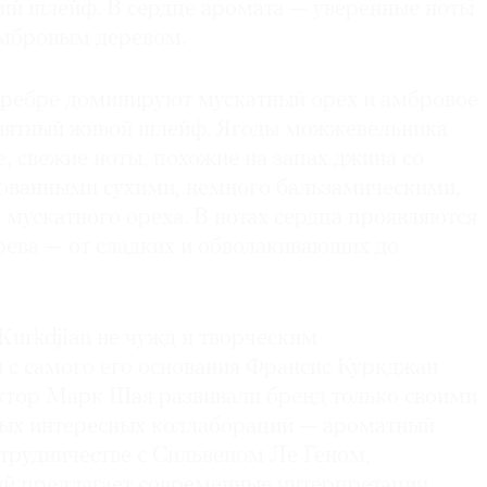
гий шлейф. В сердце аромата — уверенные ноты
амбровым деревом.
 серебре доминируют мускатный орех и амбровое
риятный живой шлейф. Ягоды можжевельника
 свежие ноты, похожие на запах джина со
рованными сухими, немного бальзамическими,
мускатного ореха. В нотах сердца проявляются
рева — от сладких и обволакивающих до
Kurkdjian не чужд и творческим
я с самого его основания Франсис Куркджан
ктор Марк Шая развивали бренд только своими
мых интересных коллабораций — ароматный
отрудничестве с Сильвеном Ле Геном,
й предлагает современные интерпретации