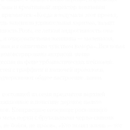
 Глава и креативный директор компании
признается: «Когда я задумала этот проект,
дь зацепили удивительная харизма, талант
шность Розы, ее легкая андрогинность: она
а, и очаровательная женщина — маленькая,
тная и с отличным чувством юмора». Вся новая
демонстрирована актрисой лично
ессии на фоне урбанистических пейзажей:
стен с граффити и колючей проволоки,
одчеркивают общее настроение линии.
 состоящей из семи предметов верхней
кационное и поистине дерзкое пальто
вок. Контрастное сочетание роскошного
о меха норки с брутальными черно-синими
, не бойся, не проси», «Кто понял жизнь — тот