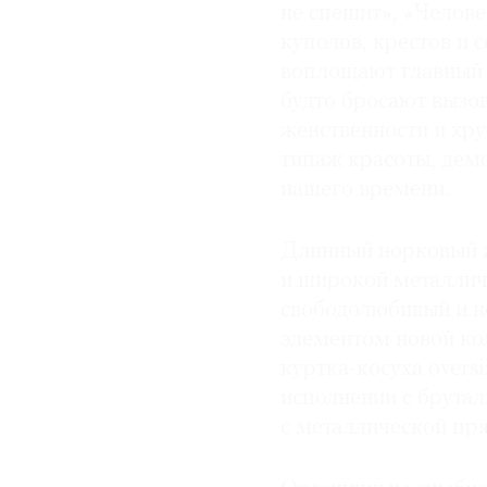
не спешит», «Челов
куполов, крестов и 
воплощают главный 
будто бросают вызо
женственности и хр
типаж красоты, дем
нашего времени.
Длинный норковый ж
и широкой металлич
свободолюбивый и н
элементом новой кол
куртка-косуха overs
исполнении с брута
с металлической пр