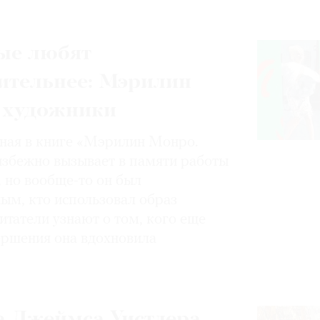
ые любят
ительнее: Мэрилин
 художники
нная в книге «Мэрилин Монро.
избежно вызывает в памяти работы
, но вообще-то он был
ным, кто использовал образ
итатели узнают о том, кого еще
вершения она вдохновила
 Джеймса Уистлера,