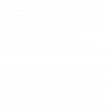
и элементы. Oversize, прямой крой, куртка-
 гарнитура, крупные ремни, контрастирующие
ркивающие природную хрупкость
ставительниц прекрасного пола, давно нашли
х и гардеробах многих женщин. Российский
 Екатерина» не просто вспомнил
ом принципе «унисекс», но и оригинально
 в своей новой капсульной коллекции верхней
бренда «Меха Екатерина» стала актриса театра
ина, для многогранного таланта которой нет
о. С удивительной легкостью она примеряет на
разы бойкой бабушки в телесериале «Ольга»
експировского героя — короля Лира в одно­
 постановке, мастерски исполняет яркие роли
 и овцы», «Чайка. Новая версия», в фильмах