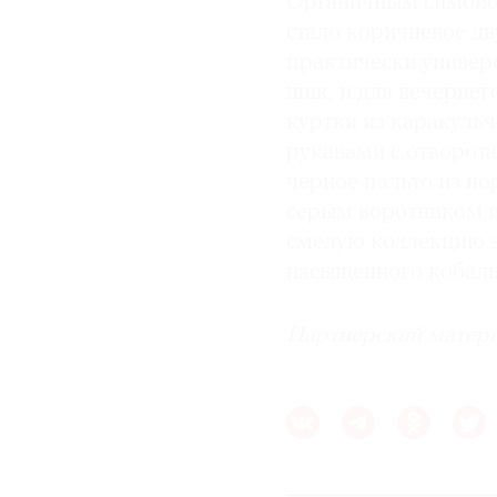
Органичным симбиоз
стало коричневое дв
практически универс
шик, и для вечернего
куртки из каракуль
рукавами с отворота
черное пальто из н
серым воротником и
смелую коллекцию э
насыщенного кобальт
Партнерский матер