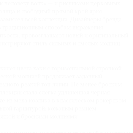
ек человеку волк» — и рисунками церковных
солнца и свободный прямой крой ярко
замысел всей коллекции. Дизайнеры бренда
в традиционным способам выражения
упкости, провозглашают новый и оригинальный
онстрируют стиль сильных и смелых модниц
илет цвета хаки с горизонтальной строчкой
еской молнией продолжает заданный
емного резкий тон линии. Не менее броским
лекции стала слегка удлиненная черная
ize из меха козлика в классическом рокерском
льной гарнитурой: кожаным ремнем
яжкой и броскими молниями.