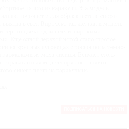
ом женского кокетства и дворовой романтики
убортное пальто из каракуля. Эта модель
альна, подойдет и для образа в стиле спорт-
 выхода в свет. Впрочем, так же, как и модель
чи серого цвета с длинными широкими
ми. Еще одной дерзкой нотой стало строгое
орки на крупных пуговицах с роскошным темно-
 карманами из меха лисицы. Венчает столь
кстравагантная модель прямого пальто
ово-синего цвета из каракульчи.
иал
ПОДПИСАТЬСЯ НА НОВОСТИ