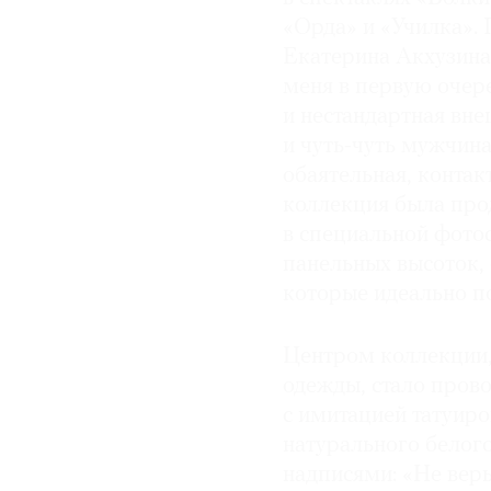
«Орда» и «Училка».
Екатерина Акхузина 
меня в первую очере
и нестандартная вне
и чуть-чуть мужчин
обаятельная, контак
коллекция была про
в специальной фотос
панельных высоток, 
которые идеально п
Центром коллекции,
одежды, стало прово
с имитацией татуиро
натурального белог
надписями: «Не верь