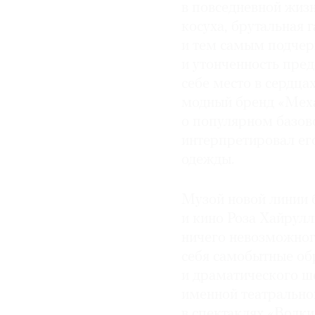
в повседневной жизн
© 2021 The Art Newspaper Russia
косуха, брутальная
и тем самым подче
и утонченность пред
себе место в сердца
модный бренд «Меха
о популярном базов
интерпретировал его
одежды.
Музой новой линии 
и кино Роза Хайрулл
ничего невозможног
себя самобытные об
и драматического ш
именной театральной
в спектаклях «Волки