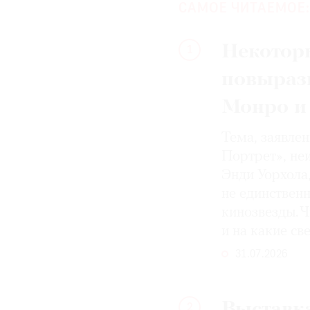
САМОЕ ЧИТАЕМОЕ:
Некотор
1
повыраз
Монро и
Тема, заявле
Портрет», не
Энди Уорхола
не единствен
кинозвезды. Ч
и на какие с
31.07.2026
Выставка
2