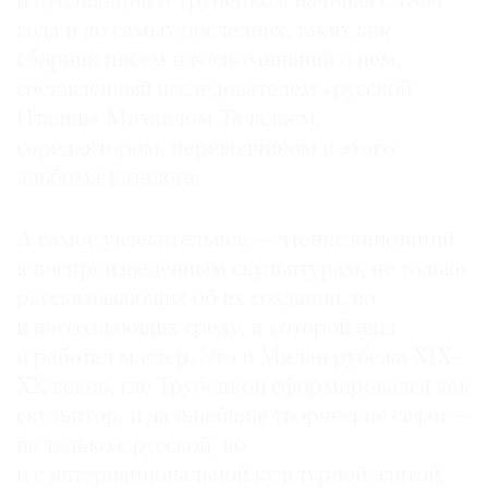
и публикаций о Трубецком начиная с 1884
года и до самых последних, таких как
сборник писем и воспоминаний о нем,
составленный исследователем «русской
Италии» Михаилом Талалаем,
соредактором, переводчиком и этого
альбома-каталога.
А самое увлекательное — чтение аннотаций
к воспроизведенным скульптурам, не только
рассказывающих об их создании, но
и воссоздающих среду, в которой жил
и работал мастер. Это и Милан рубежа XIX–
ХХ веков, где Трубецкой сформировался как
скульптор, и дальнейшие творческие связи —
не только с русской, но
и с интернациональной культурной элитой,