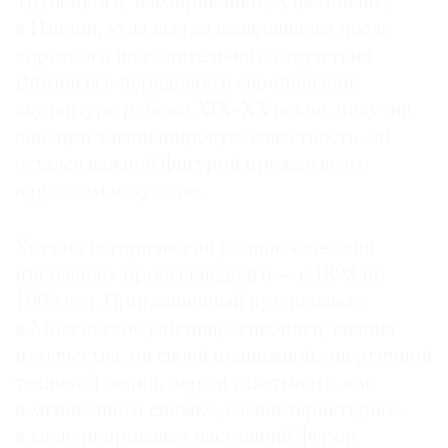
Трубецкого, и американки, Ады Винанс,
Где
в Италии, куда всегда возвращался после
найти
короткого или длительного отсутствия.
газету
Впитав все передовое в европейской
скульптуре рубежа XIX–XX веков, получив
Контакты
редакции
еще при жизни широкую известность, он
Авторы
остался важной фигурой прежде всего
в русском искусстве.
Медиакит
Mediakit
Хотя на исторической родине «заезжий
итальянец» пробыл недолго — с 1898 по
1906 год. Приглашенный преподавать
в Московское училище живописи, ваяния
и зодчества, он своей подвижной, энергичной
техникой лепки, даром схватывать, как
в мгновенном снимке, самое характерное
в модели произвел настоящий фурор