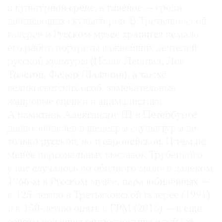
в культурной среде, а главное — среди
начинающих скульпторов. В Третьяковской
галерее и Русском музее хранится немало
его работ: портреты важнейших деятелей
©
русской культуры (Исаак Левитан, Лев
2021
Толстой, Федор Шаляпин), а также
The
великосветских особ, замечательные
Art
жанровые сценки и анималистика.
Newspaper
А памятник Александру III в Петербурге
Russia
давно зачислен в шедевры скульптуры не
только русской, но и европейской. И тем не
менее персональных выставок Трубецкого
у нас случалось до обидного мало: в далеком
1966-м в Русском музее, пара юбилейных —
к 125-летию в Третьяковской галерее (1991)
и к 150-летию опять в ГРМ (2016) — и еще