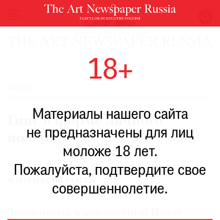
НОВОСТИ
18+
ВЫСТАВКИ
РЕСТАВРАЦИЯ
КНИГИ
КНИГИ
Материалы нашего сайта
ПО
Гипс в форме личного
ПУТИ
не предназначены для лиц
почерка
РЕЙТИНГ
моложе 18 лет.
МУЗЕЕВ
№66
РОСКОШЬ
Пожалуйста, подтвердите свое
МАТЕРИАЛ ИЗ ГАЗЕТЫ
ПРИГЛАШЕНИЯ
совершеннолетие.
Знаменитый и неизвестный Паоло