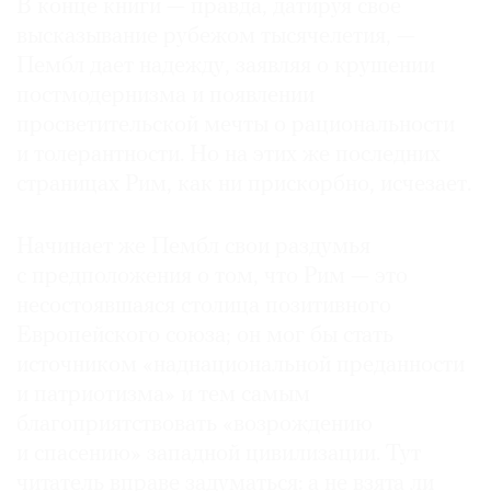
В конце книги — правда, датируя свое
высказывание рубежом тысячелетия, —
Пембл дает надежду, заявляя о крушении
постмодернизма и появлении
просветительской мечты о рацио­нальности
и толерантности. Но на этих же последних
страницах Рим, как ни прискорбно, исчезает.
Начинает же Пембл свои раздумья
с предположения о том, что Рим — это
несостоявшаяся столица позитивного
Европейского союза; он мог бы стать
источником «наднациональной преданности
и патриотизма» и тем самым
благоприятствовать «возрождению
и спасению» западной цивилизации. Тут
читатель вправе задуматься: а не взята ли