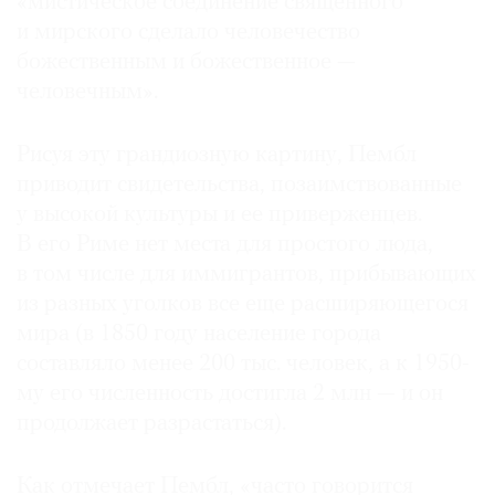
«мистическое соединение священного
Где
и мирского сделало человечество
найти
божественным и божественное —
газету
человечным».
Контакты
редакции
Рисуя эту грандиозную картину, Пембл
Авторы
приводит свидетельства, позаимствованные
Медиакит
у высокой культуры и ее приверженцев.
В его Риме нет места для простого люда,
Mediakit
в том числе для иммигрантов, прибывающих
из разных уголков все еще расширяющегося
мира (в 1850 году население города
составляло менее 200 тыс. человек, а к 1950-
му его численность достигла 2 млн — и он
продолжает разрастаться).
Как отмечает Пембл, «часто говорится