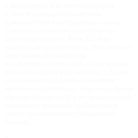
и легко верится в то, что чужестранцы
в Риме чувствовали себя как дома,
а римляне были чужестранцами». Автор
с печалью размышляет о «мятущемся»
©
современном разуме. Уже в XIX веке
2021
началось «потускнение света», Рим перестал
The
быть «путеводной звездой на
Art
Newspaper
художественном небосводе», а «прекрасные
Russia
вещи стали сухими документами». А XX век
оказался еще хуже. Пембл испытывает
презрение к помпезному монументу королю
Виктору-Эммануилу II, а его традиционный
антифашизм исключает одобрительную
оценку муссолиниевского Квадратного
Колизея.