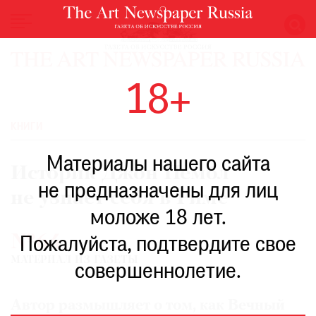
НОВОСТИ
18+
ВЫСТАВКИ
РЕСТАВРАЦИЯ
КНИГИ
КНИГИ
Материалы нашего сайта
ПО
Историк Джон Пембл
ПУТИ
не предназначены для лиц
не узнает себя в Риме
РЕЙТИНГ
моложе 18 лет.
МУЗЕЕВ
№64
РОСКОШЬ
Пожалуйста, подтвердите свое
МАТЕРИАЛ ИЗ ГАЗЕТЫ
ПРИГЛАШЕНИЯ
совершеннолетие.
Автор размышляет о том, как Вечный