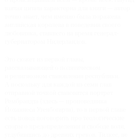
о происходившем всем — кроме нее». Наугад
взятая цитата характерна для книги — автор
точно знает, чем именно была поражена
английская королева в поведении своего
любовника, ставшего на время генерал-
губернатором Нидерландов.
Это сюжет из первой главы,
рассказывающей о политическом
и религиозном становлении республики.
А поскольку для каждой из семи глав
отправной точкой становится портрет
Рембрандта (здесь — проповедника
Йоханнеса Утенбогарта), то в первой главе
есть повод поговорить про теологические
споры о предопределении и свободе воли,
углубившись до древних греков. Тилкес, не