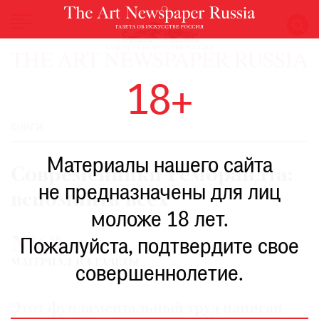
НОВОСТИ
18+
ВЫСТАВКИ
РЕСТАВРАЦИЯ
КНИГИ
КНИГИ
Материалы нашего сайта
ПО
Современники Рембрандта:
ПУТИ
не предназначены для лиц
вспомнить всех
РЕЙТИНГ
моложе 18 лет.
МУЗЕЕВ
№63
РОСКОШЬ
Пожалуйста, подтвердите свое
МАТЕРИАЛ ИЗ ГАЗЕТЫ
ПРИГЛАШЕНИЯ
совершеннолетие.
Этот фундаментальный труд написан