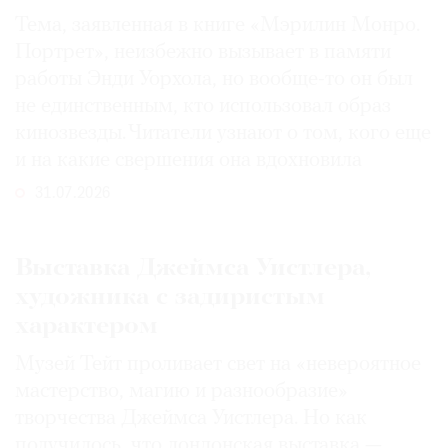
Тема, заявленная в книге «Мэрилин Монро.
Портрет», неизбежно вызывает в памяти
работы Энди Уорхола, но вообще-то он был
не единственным, кто использовал образ
кинозвезды. Читатели узнают о том, кого еще
и на какие свершения она вдохновила
31.07.2026
Выставка Джеймса Уистлера,
художника с задиристым
характером
Музей Тейт проливает свет на «невероятное
мастерство, магию и разнообразие»
творчества Джеймса Уистлера. Но как
получилось, что лондонская выставка —