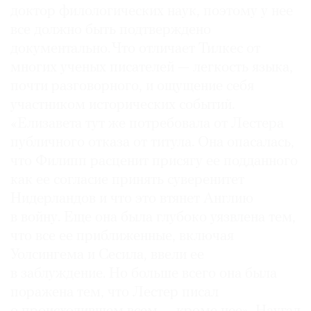
доктор филологических наук, поэтому у нее
все должно быть подтверждено
документально. Что отличает Тилкес от
многих ученых писателей — легкость языка,
©
почти разговорного, и ощущение себя
2021
участником исторических событий.
The
«Елизавета тут же потребовала от Лестера
Art
публичного отказа от титула. Она опасалась,
Newspaper
что Филипп расценит присягу ее подданного
Russia
как ее согласие принять суверенитет
Нидерландов и что это втянет Англию
в войну. Еще она была глубоко уязвлена тем,
что все ее приближенные, включая
Уолсингема и Сесила, ввели ее
в заблуждение. Но больше всего она была
поражена тем, что Лестер писал