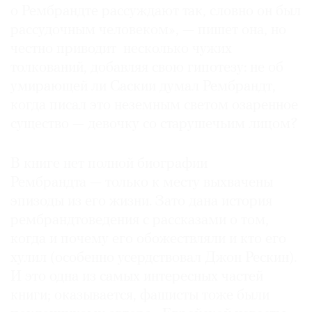
о Рембрандте рассуждают так, словно он был
рассудочным человеком», — пишет она, но
честно приводит несколько чужих
толкований, добавляя свою гипотезу: не об
умирающей ли Саскии думал Рембрандт,
когда писал это неземным светом озаренное
существо — девочку со старушечьим лицом?
В книге нет полной биографии
Рембрандта — только к месту выхвачены
эпизоды из его жизни. Зато дана история
рембрандтоведения с рассказами о том,
когда и почему его обожествляли и кто его
хулил (особенно усердствовал Джон Рескин).
И это одна из самых интересных частей
книги; оказывается, фашисты тоже были