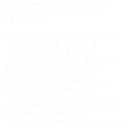
подробностей. Голландцы, оказывается,
в 1633 году закупили у России 100 тыс.
четвертей ржи.
А портрет Яна Сикса предшествует главе
о гранд-турах по Европе, принятых
у богатых молодых голландцев для
расширения познаний и облагораживания.
Из нее можно узнать, как европейские
народы маркировались со времен
Гиппократа и что Эразм Роттердамский
считал такое навешивание ярлыков
«коллективным шовинизмом». А также, что
в итальянские города нельзя было попасть
без справки о здоровье, причем
путешественники запасались еще и справкой