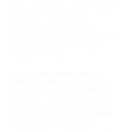
побудило любопытство — желание узнать,
Где
что же за люди изображены на портретах
найти
Рембрандта, — но и признается
газету
в злоупотреблении подробностями
и примечаниями. Однако поскольку сама
Контакты
редакции
любит частности, то и надеется найти такого
Авторы
же читателя, готового к глубокому
погружению в историю.
Медиакит
Mediakit
Чтение «Истории страны Рембрандта» —
занятие не утомительное, просто долгое.
Нельзя назвать его увлекательным, не то
определение. В подробностях, случается,
вязнешь, путаешься в многочисленных
персонажах (именной указатель занимает
30 страниц), устаешь от кавычек
(в библиографии 443 позиции). Но автор —