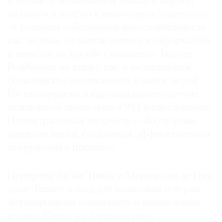
о больном меланхолией Каспаре Барлее,
впавшем в долгую клиническую депрессию
от сознания собственной несостоятельности
как медика, от вынужденного конформизма
и нападок за дружбу с раввином. Барлея
Рембрандт не писал, как и подавляющее
большинство возникающих в книге людей.
Но их портреты и картины многих других
художников приведены в 943 иллюстрациях.
Иллюстративная щедрость — бесспорная
ценность книги, создающая эффект полного
погружения в прошлое.
Портреты Якоба Трипа и Маргареты де Геер
дают Тилкес повод для написания истории
формирования богатейших и влиятельных
кланов. Опять же с множеством