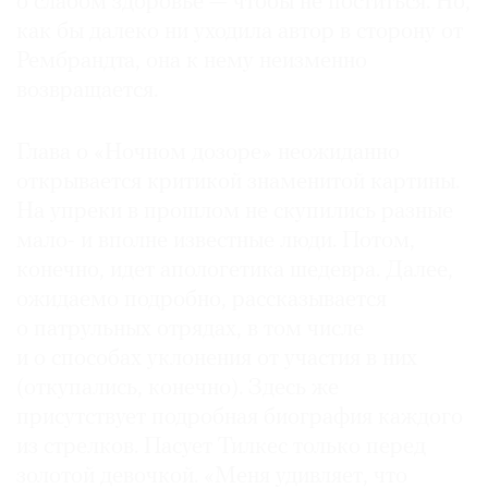
о слабом здоровье — чтобы не поститься. Но,
как бы далеко ни уходила автор в сторону от
Рембрандта, она к нему неизменно
возвращается.
Глава о «Ночном дозоре» неожиданно
открывается критикой знаменитой картины.
На упреки в прошлом не скупились разные
мало- и вполне известные люди. Потом,
конечно, идет апологетика шедевра. Далее,
ожидаемо подробно, рассказывается
о патрульных отрядах, в том числе
и о способах уклонения от участия в них
(откупались, конечно). Здесь же
присутствует подробная биография каждого
из стрелков. Пасует Тилкес только перед
золотой девочкой. «Меня удивляет, что