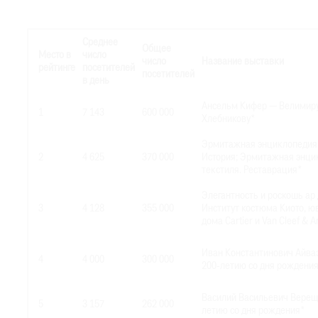
Среднее
Общее
Место в
число
число
Название выставки
рейтинге
посетителей
посетителей
в день
Ансельм Кифер — Велимир
1
7 143
600 000
Хлебникову*
Эрмитажная энциклопедия 
2
4 625
370 000
История; Эрмитажная энци
текстиля. Реставрация*
Элегантность и роскошь ар 
3
4 128
355 000
Институт костюма Киото, 
дома Cartier и Van Cleef & A
Иван Константинович Айваз
4
4 000
300 000
200-летию со дня рождени
Василий Васильевич Вереща
5
3 157
262 000
летию со дня рождения*