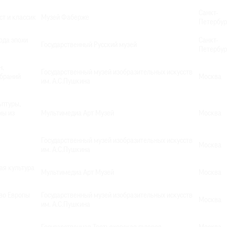
Санкт-
т и классик
Музей Фаберже
Петербур
ода эпохи
Санкт-
Государственный Русский музей
Петербур
н,
Государственный музей изобразительных искусств
обраний
Москва
им. А.С.Пушкина
ьптуры,
мы из
Мультимедиа Арт Музей
Москва
Государственный музей изобразительных искусств
Москва
им. А.С.Пушкина
ая культура
Мультимедиа Арт Музей
Москва
во Европы
Государственный музей изобразительных искусств
Москва
им. А.С.Пушкина