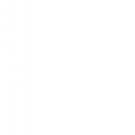
01.04 –
г
02.07
27.04 –
г
14.08
09.06 –
20.08
16.09 –
15.12
13.09 –
12.11
17.02 –
31.03
07.03 –
21.05
05.04 –