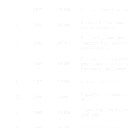
6
3 077
240 000
Сальвадор Дали. Сюрреалис
Искусство Великого Новгор
7
3 042
289 000
святителя Макария*
Венеция Ренессанса. Тициа
8
2 942
185 363
Тинторетто, Веронезе. Из с
Италии и России
Константин Бранкузи. Скул
9
2 354
186 000
рисунки, фотографии, филь
собрания Центра Помпиду*
10
2 217
117 504
Цай Гоцян. Октябрь*
Игорь Мухин. Альтернативн
11
2 000
74 000
80-х*
Лицом к будущему. Искусст
12
1 969
129 935
1945–1968*