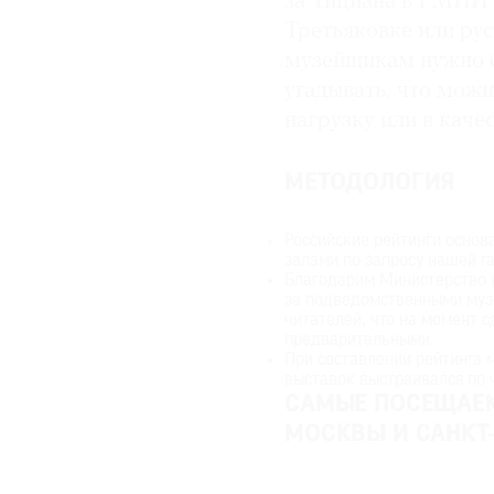
за Тициана в ГМИИ 
Третьяковке или рус
музейщикам нужно 
угадывать, что можн
нагрузку или в каче
МЕТОДОЛОГИЯ
Российские рейтинги основ
залами по запросу нашей г
Благодарим Министерство к
за подведомственными муз
читателей, что на момент 
предварительными.
При составлении рейтинга 
выставок выстраивался по 
САМЫЕ ПОСЕЩАЕ
МОСКВЫ И САНКТ-