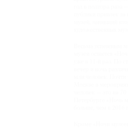
год в полтора раза —
публики привлек за
музей, занявший вто
художественных муз
Весьма успешным ме
музеи остается «Ноч
уже в 11-й раз. По с
вечер и ночь разли
млн человек. Почти 
Москве в мероприят
человек — это на 70
Петербурге «Ночь му
больше, чем в 2016 г
Кроме «Ночи музеев