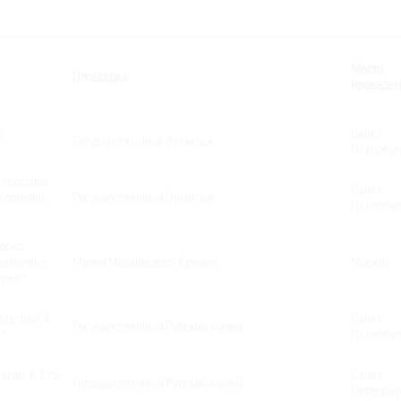
Место
Площадка
проведен
у
Санкт-
Государственный Эрмитаж
Петербур
текстиля.
Санкт-
клопедия
Государственный Эрмитаж
Петербур
деко.
ювелирные
Музеи Московского Кремля
Москва
rpels*
овский. К
Санкт-
Государственный Русский музей
я*
Петербур
гин. К 175-
Санкт-
Государственный Русский музей
Петербур