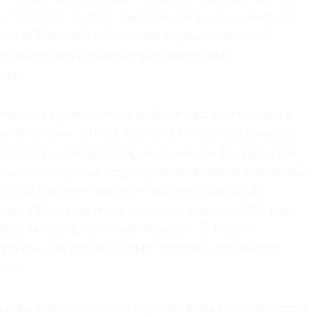
 с 445 тыс. до 691 тыс. В полтора раза больше
 год и Томский областной художественный
рое место в рейтинге региональных
еев.
тодом привлечения публики на выставки и в
ь музеев» — 20–21 мая 2017 года она прошла
татистике организаторов, всего по России в тот
чные культурные мероприятия посетило около 2
треть из этого числа — жители столиц. В
иях «Ночи музеев» приняло участие 520 тыс.
 тыс. больше, чем годом ранее. В Санкт-
зеев» посетило 92 тыс. человек, на 10 тыс.
оду.
», на посещаемость хорошо влияли новогодние