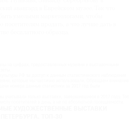
им. Пушкина, Зинаиду Серебрякову в
ский авангард в Еврейском музее. Так что
быть умелыми маркетологами, чтобы
о посетителям продать, а что лучше дать в
стве бесплатного образца.
аны на цифрах, предоставленных музеями и выставочными
азеты.
ультуры РФ за доступ к данным статистического наблюдения
еями, которые мы частично использовали. Обращаем внимание
сдачи номера данные статистики за 2017 год были
мы учитывали только выставки, завершившиеся в 2017 году. Топ
числу посетителей в день, а не по абсолютной посещаемости.
МЫЕ ХУДОЖЕСТВЕННЫЕ ВЫСТАВКИ
ПЕТЕРБУРГА. ТОП-30