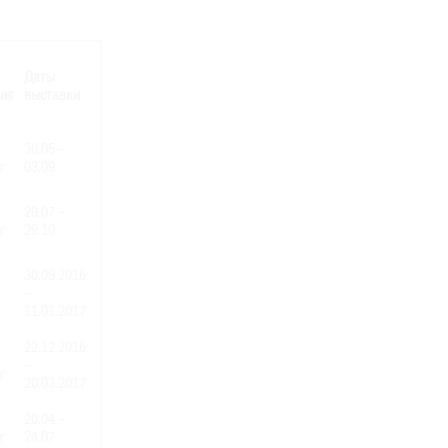
Даты
ия
выставки
30.05 –
г
03.09
29.07 –
г
29.10
30.09.2016
–
11.01.2017
22.12.2016
–
г
20.03.2017
20.04 –
г
24.07