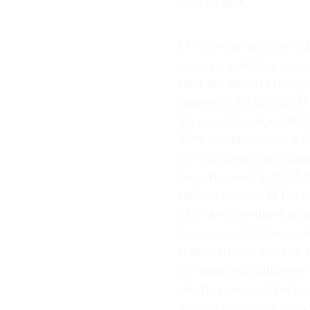
27.04.2018
© 2021 The Art Newspaper Russia
О музейном буме в Р
назад в комментарии
нем же заявил на п
министр культуры Р
музеи страны в 2017
45% больше, чем в 2
статистическим данн
посетителей в 2017 
наблюдалось. В Гос
художественном музе
составил 1030 челове
плюс-минус тысяча н
провинциальных муз
Астраханском госуд
архитектурном музе