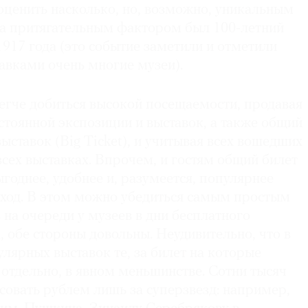
оценить насколько, но, возможно, уникальным
ода притягательным фактором был 100-летний
917 года (это событие заметили и отметили
авками очень многие музеи).
егче добиться высокой посещаемости, продавая
стоянной экспозиции и выставок, а также общий
выставок (Big Ticket), и учитывая всех вошедших
сех выставках. Впрочем, и гостям общий билет
ыгоднее, удобнее и, разумеется, популярнее
вход. В этом можно убедиться самым простым
на очереди у музеев в дни бесплатного
 обе стороны довольны. Неудивительно, что в
лярных выставок те, за билет на которые
отдельно, в явном меньшинстве. Сотни тысяч
совать рублем лишь за суперзвезд: например,