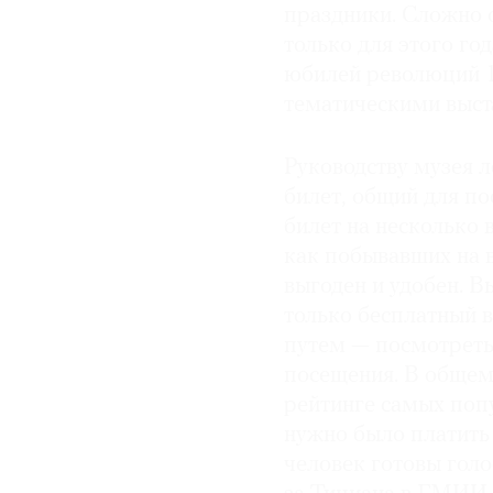
праздники. Сложно 
только для этого г
юбилей революций 1
тематическими выст
Руководству музея л
билет, общий для по
билет на несколько 
как побывавших на в
выгоден и удобен. В
только бесплатный 
путем — посмотреть 
посещения. В общем,
рейтинге самых попу
нужно было платить 
человек готовы голо