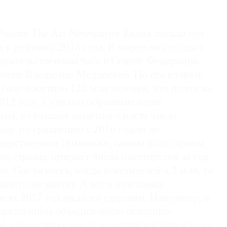
оссии The Art Newspaper Russia писала год
 к рейтингу 2016 года. В марте этого года о
равительственном часе в Совете Федерации
оссии Владимир Мединский. По его словам,
 году посетило 125 млн человек, что почти на
012 году. Судя по собранным нами
ым, в столицах заметного роста числа
году по сравнению с 2016 годом не
ударственном Эрмитаже, самом популярном
е страны, прирост числа посетителей за год
к. Согласитесь, когда посетителей 4,2 млн, то
ичего не значит. А вот в отдельных
еях 2017 год выдался ударным. Например, в
арственном объединенном историко-
е-заповеднике число посетителей выросло за