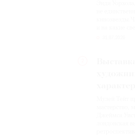
Энди Уорхола
не единствен
кинозвезды. Ч
и на какие с
31.07.2026
Выставка
2
художни
характе
Музей Тейт п
мастерство, 
Джеймса Уист
лондонская вы
ретроспектив