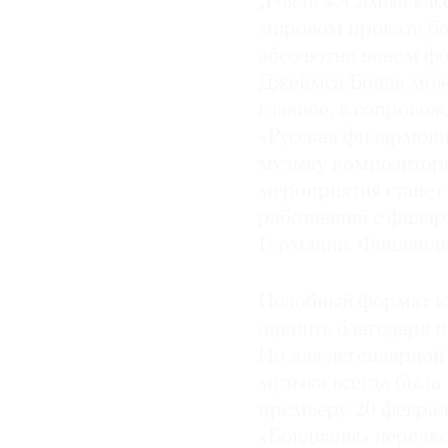
„Рояль“». Самый ка
мировом прокате бо
© 2021 The Art Newspaper Russia
абсолютно новом фо
Джеймса Бонда можн
главное, в сопрово
«Русская филармони
музыку композитор
мероприятия станет
работавший с фила
Германии, Финляндии
Подобный формат к
оценить благодаря 
Но для легендарной 
музыка всегда была
премьеру 20 феврал
«Бондианы» нередк