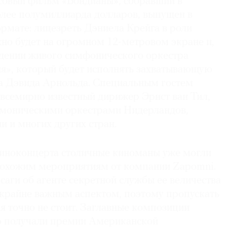
ссовый фильм «Бондианы», собравший в
лее полумиллиарда долларов, выпущен в
рмате: лицезреть Дэниела Крейга в роли
о будет на огромном 12-метровом экране и,
ждении живого симфонического оркестра
я», который будет исполнять захватывающую
а Дэвида Арнольда. Специальным гостем
 всемирно известный дирижер Эрнст ван Тил,
рмоническими оркестрами Нидерландов,
 и многих других стран.
иноконцерта столичные киноманы уже могли
похожим мероприятиям от компании Zapomni.
саги об агенте секретной службы ее величества
 крайне важным аспектом, поэтому пропускать
я точно не стоит. Заглавные композиции
о получали премии Американской