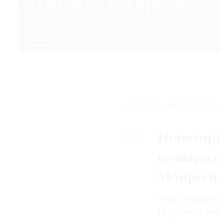
САМОЕ ЧИТАЕМОЕ:
Некотор
1
повыраз
Монро и
Тема, заявле
Портрет», не