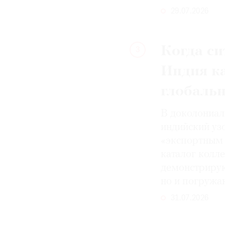
29.07.2026
Когда си
3
Индия к
глобаль
В доколониал
индийский уз
«экспортным 
каталог колле
демонстрирую
но и погружа
31.07.2026