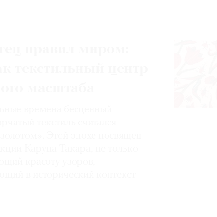
тец правил миром:
ак текстильный центр
ного масштаба
ьные времена бесценный
орчатый текстиль считался
золотом». Этой эпохе посвящен
кции Каруна Такара, не только
щий красоту узоров,
ющий в исторический контекст