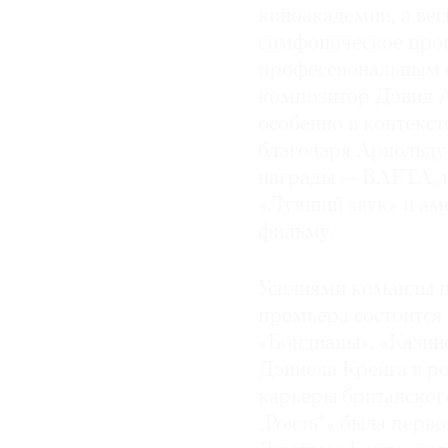
киноакадемии, а вес
симфоническое прои
профессиональным о
композитор Дэвид А
особенно в контекст
благодаря Арнольду
награды — BAFTA, п
«Лучший звук» и ам
фильму.
Усилиями команды 
премьера состоится 
«Бондианы». «Казин
Дэниела Крейга в ро
карьеры британског
„Рояль“» была перво