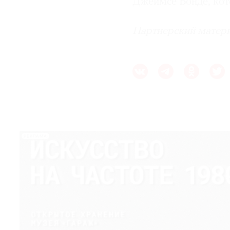
Джеймсе Бонде, кот
Партнерский матер
РЕКЛАМА