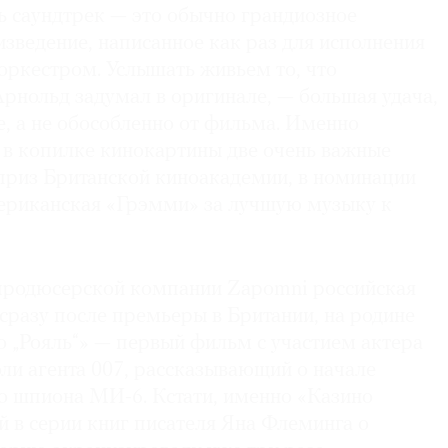
ь саундтрек — это обычно грандиозное
зведение, написанное как раз для исполнения
ркестром. Услышать живьем то, что
рнольд задумал в оригинале, — большая удача,
е, а не обособленно от фильма. Именно
 в копилке кинокартины две очень важные
риз Британской киноакадемии, в номинации
ериканская «Грэмми» за лучшую музыку к
продюсерской компании Zapomni российская
сразу после премьеры в Британии, на родине
о „Рояль“» — первый фильм с участием актера
ли агента 007, рассказывающий о начале
о шпиона MИ-6. Кстати, именно «Казино
й в серии книг писателя Яна Флеминга о