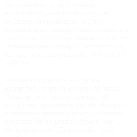
как более старые, так и новые его
произведения», — говорит дилер. Он
добавляет, что родившийся в Техасе
художник давно признан одним из пионеров
©
современного афроамериканского искусств.
2021
Цены на рисунки Эдвардса начинаются от
The
$25 тыс., а скульптуры стоят от $90 тыс. до
Art
$350 тыс.
Newspaper
Russia
Благодаря поддержке со стороны
институций сегодня творчество Мелвина
Эдвардса стало гораздо заметнее. «В
последние годы критики уделяют Эдвардсу
повышенное внимание, его произведения
представлены на идущей сейчас в Тейт
Модерн выставке «Душа нации» [до 22