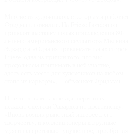
в области абстракции 1960–1970-х годов».
Где
найти
Многие из художников, с которыми работает
газету
Фридман, пожилые. На Frieze London он
привозит выставку новых произведений 80-
Контакты
редакции
летнего американского скульптора Мелвина
Авторы
Эдвардса. «Одна из привлекательных сторон
Frieze, одна из причин того, что мы
Медиакит
продолжаем принимать в ней участие, —
Mediakit
здесь есть место для художников на любом
этапе их карьеры», — объясняет Фридман.
По его словам, коллекционеры только
недавно оценили Эдвардса по достоинству.
«Вновь возник рыночный интерес к его
творчеству, и коллекционеры и крупные
музеи наверстывают упущенное, приобретая