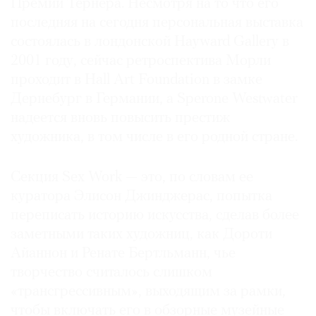
Премии Тернера. Несмотря на то что его
последняя на сегодня персональная выставка
состоялась в лондонской Hayward Gallery в
2001 году, сейчас ретроспектива Морли
проходит в Hall Art Foundation в замке
Дернебург в Германии, а Sperone Westwater
надеется вновь повысить престиж
художника, в том числе в его родной стране.
Секция Sex Work — это, по словам ее
куратора Элисон Джинджерас, попытка
переписать историю искусства, сделав более
заметными таких художниц, как Дороти
Айаннон и Ренате Бертльманн, чье
творчество считалось слишком
«трансгрессивным», выходящим за рамки,
чтобы включать его в обзорные музейные