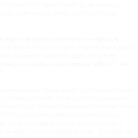
Несколько раз дарили работы, на которых
ргические предприятия, их сегодняшним
в переговорной московского офиса, и
лько работ из коллекции, как и в коридорах
иях. Как реагируют на произведения
артнеры и вообще посетители офиса? Это
?
нтерес у всех. Среди наших посетителей много
бираются в живописи. Они часто спрашивают,
ной работы. С похожей реакцией я столкнулся на
АММ, где встретил много молодых людей,
, никак не связаны ни с металлургией, ни с
м не менее я видел живой интерес, который они