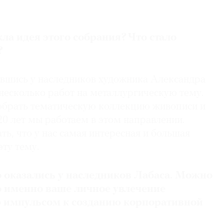
кла идея этого собрания? Что стало
?
завшись у наследников художника Александра
несколько работ на металлургическую тему.
собрать тематическую коллекцию живописи и
20 лет мы работаем в этом направлении.
ь, что у нас самая интересная и большая
эту тему.
о оказались у наследников Лабаса. Можно
о именно ваше личное увлечение
ло импульсом к созданию корпоративной