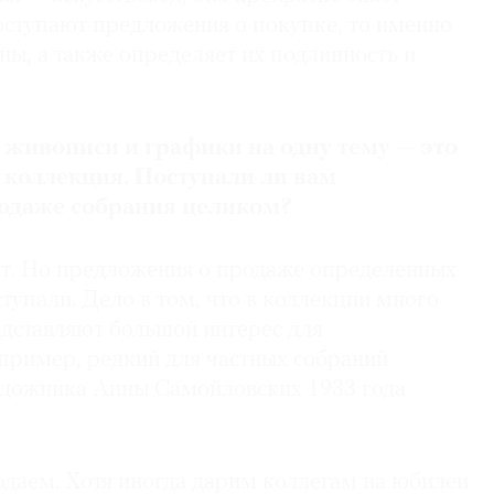
оступают предложения о покупке, то именно
ны, а также определяет их подлинность и
 живописи и графики на одну тему — это
 коллекция. Поступали ли вам
одаже собрания целиком?
ет. Но предложения о продаже определенных
ступали. Дело в том, что в коллекции много
едставляют большой интерес для
пример, редкий для частных собраний
удожника Анны Самойловских 1933 года
одаем. Хотя иногда дарим коллегам на юбилеи