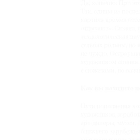
Да, конечно. При э
Так, одним из после
картина времен от
отдыхают». Сюжет, в
технологическая пау
судьбах родины, но 
не чуждо. Остроумн
художником сценка. 
с сюжетами, но важ
Как вы находите 
Пути пополнения ко
художников, и рабо
арт-дилеры, музеи,
ближнего зарубежья