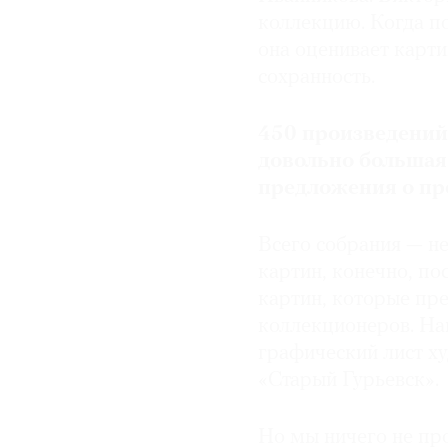
коллекцию. Когда п
она оценивает карти
сохранность.
450 произведений
довольно большая
предложения о пр
Всего собрания — н
картин, конечно, по
картин, которые пр
коллекционеров. На
графический лист х
«Старый Гурьевск».
Но мы ничего не пр