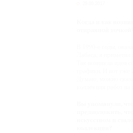
29.09.2017
© 2021 The Art Newspaper Russia
Когда и как возни
отправной точкой
В 1990-е годы, ока
Лабаса, я приметил 
Так возникла идея 
графики. И вот уже 
Думаю, можно сказат
коллекция работ на 
Вы упомянули, чт
предположить, чт
искусством и ста
коллекции?