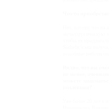
множество предложе
Что-то приобретае
Нет, потому что на 
металлургическую те
чтобы их предлагали
Sotheby’s мы получа
подобные работы они
Видно, что вы оче
не менее, очевидно
можете заниматься
коллекции?
Уже более 20 лет в 
Иванникова. Виктори