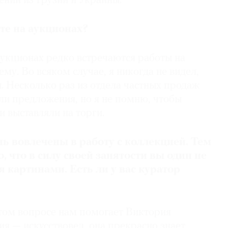
ний из Грузии и Украины.
те на аукционах?
аукционах редко встречаются работы на
му. Во всяком случае, я никогда не видел,
. Несколько раз из отдела частных продаж
ли предложения, но я не помню, чтобы
 выставляли на торги.
нь вовлечены в работу с коллекцией. Тем
, что в силу своей занятости вы один не
 картинами. Есть ли у вас куратор
этом вопросе нам помогает Виктория
я — искусствовед, она прекрасно знает