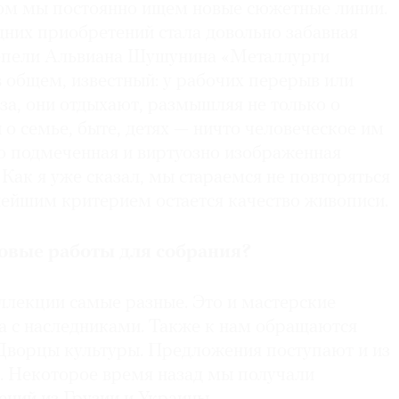
том мы постоянно ищем новые сюжетные линии.
дних приобретений стала довольно забавная
тепели Альвиана Шушунина «Металлурги
 общем, известный: у рабочих перерыв или
за, они отдыхают, размышляя не только о
и о семье, быте, детях — ничто человеческое им
о подмеченная и виртуозно изображенная
Как я уже сказал, мы стараемся не повторяться
нейшим критерием остается качество живописи.
новые работы для собрания?
ллекции самые разные. Это и мастерские
та с наследниками. Также к нам обращаются
 Дворцы культуры. Предложения поступают и из
. Некоторое время назад мы получали