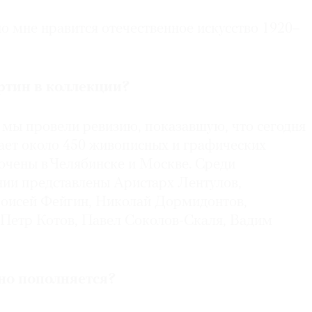
о мне нравится отечественное искусство 1920–
ртин в коллекции?
, мы провели ревизию, показавшую, что сегодня
ает около 450 живописных и графических
очены в Челябинске и Москве. Среди
нии представлены Аристарх Лентулов,
оисей Фейгин, Николай Дормидонтов,
 Петр Котов, Павел Соколов-Скаля, Вадим
но пополняется?