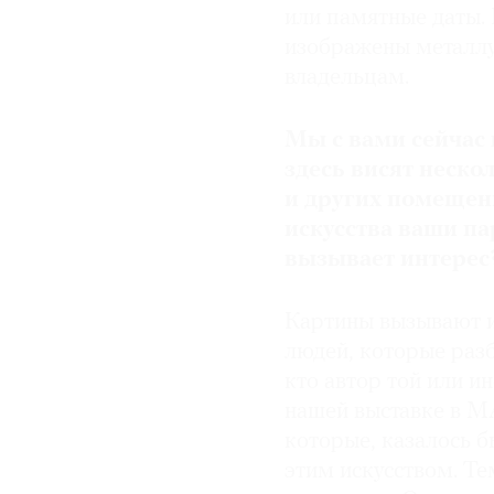
или памятные даты. 
изображены металлу
владельцам.
Мы с вами сейчас 
здесь висят неско
и других помещен
искусства ваши п
вызывает интерес
Картины вызывают и
людей, которые раз
кто автор той или и
нашей выставке в М
которые, казалось бы
этим искусством. Те