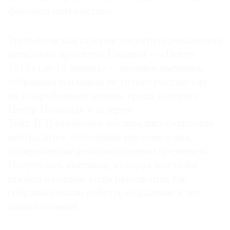
формате интерактива.
Третьяковская галерея посвятила революции
несколько проектов. Главный — «Некто
©
2021
1917» (до 14 января) — мощная выставка,
The
собранная усилиями не только российских,
Art
но и зарубежных музеев, среди которых
Newspaper
Центр Помпиду и галерея
Russia
Тейт. В Третьяковке постарались сохранить
нейтралитет, объединив произведения,
датированные революционным временем.
Получилась выставка, которая могла бы
пройти в первые годы революции, где
собраны свежие работы, созданные в тот
самый момент.