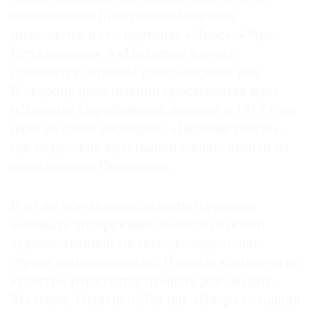
идеализации. Крестьянки-мадонны
появляются в его картинах «Двое», «Утро.
Купальщицы», а «Полдень» и вовсе
становится образом крестьянского рая.
В сторону идеализации крестьянства идет
и Зинаида Серебрякова, написав в 1917 году
один из своих шедевров, «Беление холста»,
где ее русские крестьянки словно вышли из
итальянского Ренессанса.
В то же время авангардисты начинают
занимать лидирующие позиции в новой
художественной системе, которую они
строят самостоятельно. В новые комитеты по
культуре и искусству пришли руководить
Малевич, Родченко, Татлин. «Вчера голодали