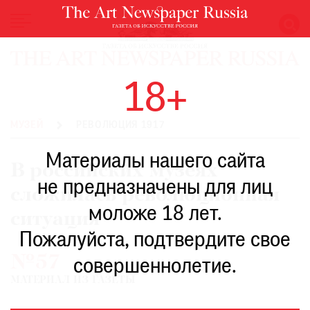
НОВОСТИ
18+
ВЫСТАВКИ
РЕСТАВРАЦИЯ
МУЗЕЙ
РЕВОЛЮЦИЯ 1917
КНИГИ
Материалы нашего сайта
ПО
В российских музеях
ПУТИ
не предназначены для лиц
сложилась революционная
РЕЙТИНГ
моложе 18 лет.
МУЗЕЕВ
ситуация
РОСКОШЬ
Пожалуйста, подтвердите свое
№57
ПРИГЛАШЕНИЯ
совершеннолетие.
МАТЕРИАЛ ИЗ ГАЗЕТЫ