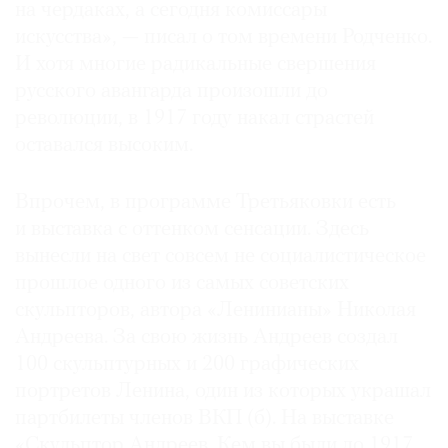
на чердаках, а сегодня комиссары
искусства», ­— писал о том времени Родченко.
И хотя многие радикальные свершения
русского авангарда произошли до
революции, в 1917 году накал страстей
оставался высоким.
Впрочем, в программе Третьяковки есть
и выставка с оттенком сенсации. Здесь
вынесли на свет совсем не социалистическое
прошлое одного из самых советских
скульпторов, автора «Ленинианы» Николая
Андреева. За свою жизнь Андреев создал
100 скульптурных и 200 графических
портретов Ленина, один из которых украшал
партбилеты членов ВКП (б). На выставке
«Скульптор Андреев. Кем вы были до 1917