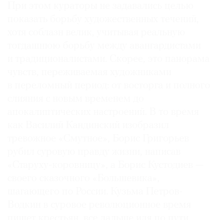
При этом кураторы не задавались целью
показать борьбу художественных течений,
хотя соблазн велик, учитывая реальную
тогдашнюю борьбу между авангардистами
и традиционалистами. Скорее, это панорама
чувств, переживаемая художниками
в переломный период: от восторга и полного
слияния с новым временем до
апокалиптических настроений. В то время
как Василий Кандинский изобразил
тревожное «Смутное», Борис Григорьев
рубил суровую правду жизни, написав
«Старуху-коровницу», а Борис Кустодиев —
своего сказочного «Большевика»,
шагающего по России. Кузьма Петров-
Водкин в суровое революционное время
пишет крестьян, все дальше идя по пути