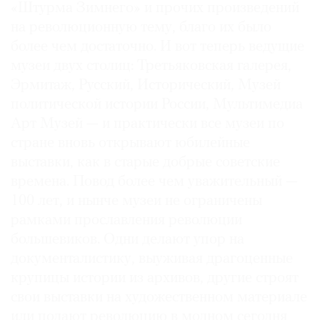
«Штурма Зимнего» и прочих произведений
Где
на революционную тему, благо их было
найти
газету
более чем достаточно. И вот теперь ведущие
музеи двух столиц: Третьяковская галерея,
Контакты
Эрмитаж, Русский, Исторический, Музей
редакции
политической истории России, Мультимедиа
Авторы
Арт Музей — и практически все музеи по
Медиакит
стране вновь открывают юбилейные
Mediakit
выставки, как в старые добрые советские
времена. Повод более чем уважительный —
100 лет, и нынче музеи не ограничены
рамками прославления революции
большевиков. Одни делают упор на
документалистику, выуживая драгоценные
крупицы истории из архивов, другие строят
свои выставки на художественном материале
или подают революцию в модном сегодня