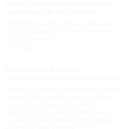
Анна Трапкова покинула пост
директора Музея Москвы
Музей Москвы Анна Трапкова возглавляла
семь лет. Новым директором назначена
Мария Баландина
14.07.2026
Каналетто и Беллотто —
художники, влюбленные в город
Выставка посвящена двум авторам, которые
создали образ Венеции таким, каким его c
тех пор воспринимают европейцы, —
пример гармонии, наполненный жизнью.
А заодно написали немало других городов,
где из воды разве что река