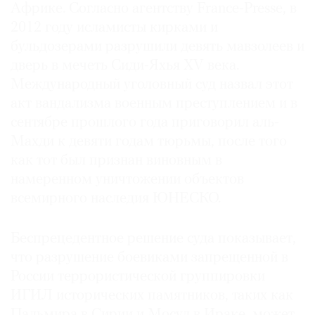
Африке. Согласно агентству France-Presse, в
2012 году исламисты кирками и
бульдозерами разрушили девять мавзолеев и
дверь в мечеть Сиди-Яхья XV века.
Международный уголовный суд назвал этот
акт вандализма военным преступлением и в
сентябре прошлого года приговорил аль-
Махди к девяти годам тюрьмы, после того
как тот был признан виновным в
намеренном уничтожении объектов
всемирного наследия ЮНЕСКО.
Беспрецедентное решение суда показывает,
что разрушение боевиками запрещенной в
России террористической группировки
ИГИЛ исторических памятников, таких как
Пальмира в Сирии и Мосул в Ираке, может