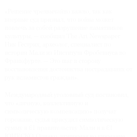
Где
«Решение чрезвычайно важно, так как
найти
газету
впервые суд признал, что война может
повлечь за собой разрушение памятников
Контакты
культуры, — сообщил The Art Newspaper
редакции
Ник Гестрих, археолог, специалист по
Авторы
истории Мали из Института Фробениуса во
Медиакит
Франкфурте. — Это шаг в сторону
Mediakit
восстановления достоинства пострадавших от
рук исламистов граждан».
Международный уголовный суд постановил,
что «личную, коллективную и
символическую компенсацию» получат
горожане, судья присудил символическую
сумму в €1 правительству Мали и в €1
ЮНЕСКО. Однако, принимая во внимание,