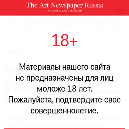
НОВОСТИ
18+
ВЫСТАВКИ
РЕСТАВРАЦИЯ
НОВОСТИ
КНИГИ
Материалы нашего сайта
ПО
Штраф в €2,7 млн
ПУТИ
не предназначены для лиц
за разрушение памятников
РЕЙТИНГ
моложе 18 лет.
МУЗЕЕВ
ЮНЕСКО вместо исламиста
РОСКОШЬ
Пожалуйста, подтвердите свое
выплатит судебный фонд
ПРИГЛАШЕНИЯ
совершеннолетие.
Международный уголовный суд в Гааге
вынес беспрецедентное решение