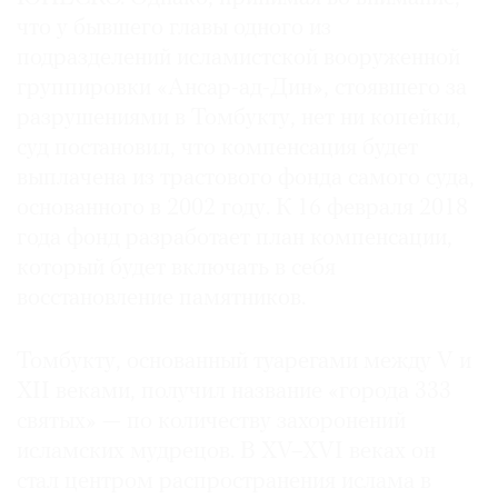
что у бывшего главы одного из
подразделений исламистской вооруженной
группировки «Ансар-ад-Дин», стоявшего за
разрушениями в Томбукту, нет ни копейки,
©
2021
суд постановил, что компенсация будет
The
выплачена из трастового фонда самого суда,
Art
основанного в 2002 году. К 16 февраля 2018
Newspaper
года фонд разработает план компенсации,
Russia
который будет включать в себя
восстановление памятников.
Томбукту, основанный туарегами между V и
XII веками, получил название «города 333
святых» — по количеству захоронений
исламских мудрецов. В XV–XVI веках он
стал центром распространения ислама в