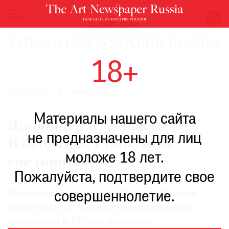
НОВОСТИ
18+
ВЫСТАВКИ
РЕСТАВРАЦИЯ
ВЫСТАВКИ
НОВОСТИ
КНИГИ
Материалы нашего сайта
ПО
Живопись и музыка
ПУТИ
не предназначены для лиц
Владимира Спивакова
РЕЙТИНГ
моложе 18 лет.
МУЗЕЕВ
соединятся
РОСКОШЬ
Пожалуйста, подтвердите свое
ПРИГЛАШЕНИЯ
Первая выставка частного собрания
совершеннолетие.
знаменитого скрипача и дирижера
откроется в Музее русского