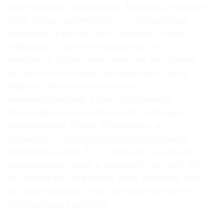
собственную, домашнюю. Выставка обещает
быть очень лирической: в ее составлении
принимал участие сам Спиваков, а само
собрание — прямое отражение его
©
интересов. Возможно, поэтому на первый
2021
взгляд оно выглядит неоднородно. Здесь
The
нашлось место и советскому
Art
нонконформизму в лице Владимира
Newspaper
Немухина, и концептуализму, который
Russia
представляет Игорь Макаревич, и —
внезапно — европейской подстекольной
живописи конца XIX — начала XX века на
религиозные темы, и многому другому. Но
все встает на свои места, если помнить, что
за всеми вещами стоят личный интерес и
персональная история.