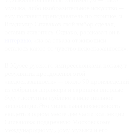
музыкальной школы. Ультиматум — либо
Где
музыка, либо изобразительное искусство —
найти
ему поставил преподаватель по скрипке, и
газету
Владимир Спиваков свой выбор сделал,
оставив живопись. Однако, рассказал он в
Контакты
редакции
интервью
, «из-за отказа от живописи
осталось какое-то чувство недосказанности».
Авторы
Медиакит
В Музее русского импрессионизма покажут
Mediakit
результаты преодоления этой
«недосказанности» — около 90 произведений
из собрания дирижера и скрипача впервые
будут доступны публике в виде цельной
экспозиции. Это уникальная возможность
увидеть в одном месте две части коллекции
Спивакова: подаренную Московскому
международному Дому музыки и его