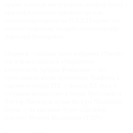
прямо посреди выступления метнули банку с
краской в качестве протеста против
ограничения выезда из СССР. Позднее эти
эскизы Спивакову подарил коллекционер
Анатолий Беккерман.
Подарки — важная часть собрания. Именно
так в нем появились «Циркачки»
акварелиста Артура Фонвизина — их
преподнесла вдова художника. Графики, в
основном конца XIX — начала XX века, в
собрании немало: это и Борис Кустодиев, и
Виктор Васнецов, и сын Федора Шаляпина
Борис — на выставке будет «Двойной
портрет Федора Шаляпина» (1929).