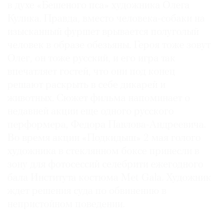
в духе «Бешеного пса» художника Олега
Кулика. Правда, вместо человека-собаки на
изысканный фуршет врывается полуголый
человек в образе обезьяны. Героя тоже зовут
©
Олег, он тоже русский, и его игра так
2021
впечатляет гостей, что они под конец
The
решают раскрыть в себе дикарей и
Art
животных. Сюжет фильма напоминает о
Newspaper
недавней акции еще одного русского
Russia
перформера, Федора Павлова-Андреевича.
Во время акции «Подкидыш» 2 мая голого
художника в стеклянном боксе принесли в
зону для фотосессий селебрити ежегодного
бала Института костюма Met Gala. Художник
ждет решения суда по обвинению в
непристойном поведении.