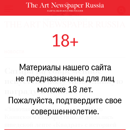
НОВОСТИ
18+
ВЫСТАВКИ
РЕСТАВРАЦИЯ
НОВОСТИ
КНИГИ
Материалы нашего сайта
ПО
Сатира на современное
ПУТИ
не предназначены для лиц
искусство получила главную
РЕЙТИНГ
моложе 18 лет.
МУЗЕЕВ
награду в Каннах
РОСКОШЬ
Пожалуйста, подтвердите свое
ПРИГЛАШЕНИЯ
«Золотая пальмовая ветвь» 70-го
совершеннолетие.
Каннского кинофестиваля досталась
шведской ленте «Квадрат» с историей