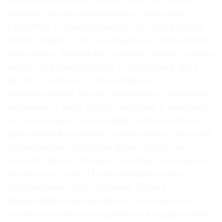
и парадоксальную в конкурсе». По сюжету
Где
куратор музея современного искусства
найти
Кристиан готовит недалеко от музея новую
газету
инсталляцию — это площадь под названием
«Квадрат», выходя на которую, люди должны
Контакты
редакции
вести себя уважительно и относиться друг к
другу с любовью. Спокойный и
Авторы
невозмутимый герой постепенно становится
Медиакит
бешеным: у него крадут телефон и кошелек,
Mediakit
его возмущает рекламный ролик выставки,
призванный произвести сенсацию в соцсетях,
журналистам, которые хотят, чтобы он
пояснил фразы из пресс-релиза, он не может
сказать ни слова. Превращению вторит
центральная сцена фильма. Перед
пришедшими на вернисаж спонсорами и
покровителями разыгрывается перформанс