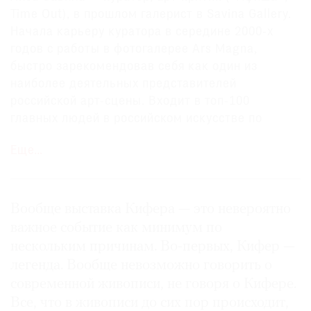
Time Out), в прошлом галерист в Savina Gallery.
Начала карьеру куратора в середине 2000-х
годов с работы в фотогалерее Ars Magna,
быстро зарекомендовав себя как один из
©
наиболее деятельных представителей
2021
российской арт-сцены. Входит в топ-100
The
главных людей в российском искусстве по
Art
версии The Art Newspaper Russia. В 2013 году
Newspaper
Еще…
основала кураторское агентство Sparta. В конце
Russia
2016 — начале 2017 года под кураторством
Sparta осуществлен проект фестиваля театра и
перформанса «Глобус 2.0», который собрал
Вообще выставка Кифера — это невероятно
около 20 спектаклей таких коллективов, как
важное событие как минимум по
«Театр post», театр «Особняк», а также проекты
нескольким причинам. Во-первых, Кифер —
фестиваля «Точка доступа», перформанс-
легенда. Вообще невозможно говорить о
платформы Уральской индустриальной
современной живописи, не говоря о Кифере.
биеннале и других. Лиза Савина также является
Все, что в живописи до сих пор происходит,
куратором коллекций Bank M2M Europe (Riga).