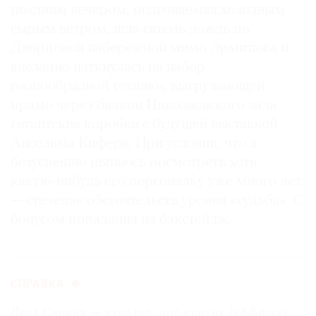
поздним вечером, подгоняемая холодным
Где
сырым ветром, шла сквозь дождь по
найти
газету
Дворцовой набережной мимо Эрмитажа и
внезапно наткнулась на набор
Контакты
разнообразной техники, выгружающей
редакции
прямо через балкон Николаевского зала
Авторы
гигантские коробки с будущей выставкой
Медиакит
Ансельма Кифера. При условии, что я
Mediakit
безуспешно пытаюсь посмотреть хоть
какую-нибудь его персоналку уже много лет,
— стечение обстоятельств уровня «судьба». С
бонусом попадания на бэкстейдж.
СПРАВКА
Лиза Савина — куратор, арт-критик («Афиша»,