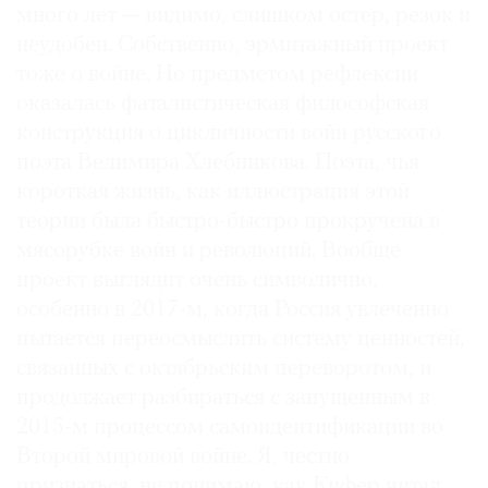
много лет — видимо, слишком остер, резок и
неудобен. Собственно, эрмитажный проект
тоже о войне. Но предметом рефлексии
оказалась фаталистическая философская
конструкция о цикличности войн русского
поэта Велимира Хлебникова. Поэта, чья
короткая жизнь, как иллюстрация этой
теории была быстро-быстро прокручена в
мясорубке войн и революций. Вообще
проект выглядит очень символично,
особенно в 2017-м, когда Россия увлеченно
пытается переосмыслить систему ценностей,
связанных с октябрьским переворотом, и
продолжает разбираться с запущенным в
2015-м процессом самоидентификации во
Второй мировой войне. Я, честно
признаться, не понимаю, как Кифер читал