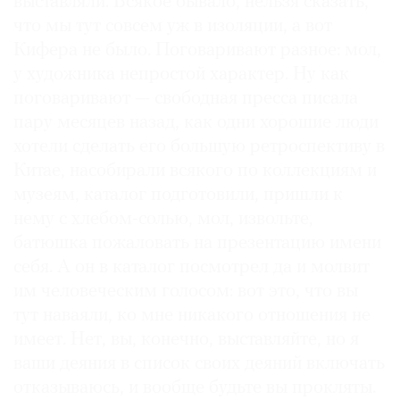
выставляли. Всякое бывало, нельзя сказать,
что мы тут совсем уж в изоляции, а вот
Кифера не было. Поговаривают разное: мол,
у художника непростой характер. Ну как
поговаривают — свободная пресса писала
пару месяцев назад, как одни хорошие люди
хотели сделать его большую ретроспективу в
Китае, насобирали всякого по коллекциям и
музеям, каталог подготовили, пришли к
нему с хлебом-солью, мол, извольте,
батюшка пожаловать на презентацию имени
себя. А он в каталог посмотрел да и молвит
им человеческим голосом: вот это, что вы
тут наваяли, ко мне никакого отношения не
имеет. Нет, вы, конечно, выставляйте, но я
ваши деяния в список своих деяний включать
отказываюсь, и вообще будьте вы прокляты.