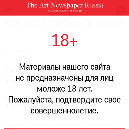
НОВОСТИ
18+
ВЫСТАВКИ
РЕСТАВРАЦИЯ
АРТ-РЫНОК
КНИГИ
Материалы нашего сайта
ПО
Советы покупателю
ПУТИ
не предназначены для лиц
живописи
РЕЙТИНГ
моложе 18 лет.
МУЗЕЕВ
№52
РОСКОШЬ
Пожалуйста, подтвердите свое
МАТЕРИАЛ ИЗ ГАЗЕТЫ
ПРИГЛАШЕНИЯ
совершеннолетие.
Определенная тренировка, несколько