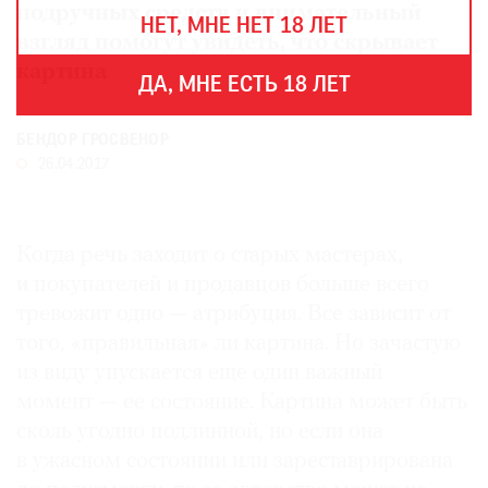
THE
подручных средств и внимательный
НЕТ, МНЕ НЕТ 18 ЛЕТ
ART
взгляд помогут увидеть, что скрывает
NEWSPAPER
картина
В
ДА, МНЕ ЕСТЬ 18 ЛЕТ
МИРЕ
ЕЖЕГОДНАЯ
БЕНДОР ГРОСВЕНОР
ПРЕМИЯ
26.04.2017
КИНОФЕСТИВАЛЬ
Когда речь заходит о старых мастерах,
и покупателей и продавцов больше всего
Подписаться
тревожит одно — атрибуция. Все зависит от
на
того, «правильная» ли картина. Но зачастую
новости
из виду упускается еще один важный
момент — ее состояние. Картина может быть
Подписаться
на
сколь угодно подлинной, но если она
газету
в ужасном состоянии или зареставрирована