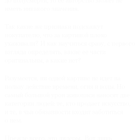
до полусмерти, то ее авторство может не
Где
иметь никакого значения.
найти
газету
Так какие же признаки подскажут
покупателю, что за картиной плохо
Контакты
редакции
ухаживали? И как научиться сразу, с первого
Авторы
взгляда определять, какие ее части
Медиакит
оригинальны, а какие нет?
Mediakit
Разумеется, ни одной картине не идет на
пользу действие времени, огня и воды. Но
самый большой урон живописи наносят две
категории людей: те, кто продает искусство,
и те, в чьи обязанности входит заботиться
о нем.
Прежде всего, это дилеры. Вот лишь