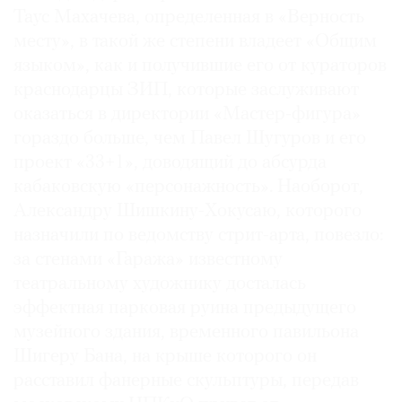
Таус Махачева, определенная в «Верность
Где
найти
месту», в такой же степени владеет «Общим
газету
языком», как и получившие его от кураторов
краснодарцы ЗИП, которые заслуживают
Контакты
оказаться в директории «Мастер-фигура»
редакции
гораздо больше, чем Павел Шугуров и его
Авторы
проект «33+1», доводящий до абсурда
Медиакит
кабаковскую «персонажность». Наоборот,
Mediakit
Александру Шишкину-Хокусаю, которого
назначили по ведомству стрит-арта, повезло:
за стенами «Гаража» известному
театральному художнику досталась
эффектная парковая руина предыдущего
музейного здания, временного павильона
Шигеру Бана, на крыше которого он
расставил фанерные скульптуры, передав