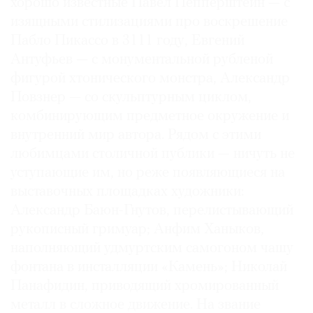
хорошо известные Павел Пепперштейн — с
изящными стилизациями про воскрешение
Пабло Пикассо в 3111 году, Евгений
Антуфьев — с монументальной рубленой
фигурой хтонического монстра, Александр
Повзнер — со скульптурным циклом,
комбинирующим предметное окружение и
внутренний мир автора. Рядом с этими
любимцами столичной публики — ничуть не
уступающие им, но реже появляющиеся на
выставочных площадках художники:
Александр Баюн-Гнутов, перелистывающий
рукописный гримуар; Анфим Ханыков,
наполняющий удмуртским самогоном чашу
фонтана в инсталляции «Камень»; Николай
Панафидин, приводящий хромированный
металл в сложное движение. На звание