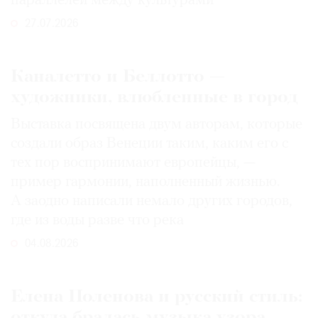
параллелей между культурами
27.07.2026
Каналетто и Беллотто —
художники, влюбленные в город
Выставка посвящена двум авторам, которые
создали образ Венеции таким, каким его c
тех пор воспринимают европейцы, —
пример гармонии, наполненный жизнью.
А заодно написали немало других городов,
где из воды разве что река
04.08.2026
Елена Поленова и русский стиль:
откуда бралась музыка узора