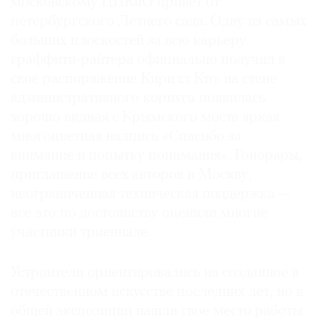
московскому ЦПКиО привет от
петербургского Летнего сада. Одну из самых
больших плоскостей за всю карьеру
граффити-райтера официально получил в
©
свое распоряжение Кирилл Кто: на стене
2021
административного корпуса появилась
The
хорошо видная с Крымского моста яркая
Art
многоцветная надпись «Спасибо за
Newspaper
внимание и попытку понимания». Гонорары,
Russia
приглашение всех авторов в Москву,
неограниченная техническая поддержка —
все это по достоинству оценили многие
участники триеннале.
Устроители ориентировались на созданное в
отечественном искусстве последних лет, но в
общей экспозиции нашли свое место работы