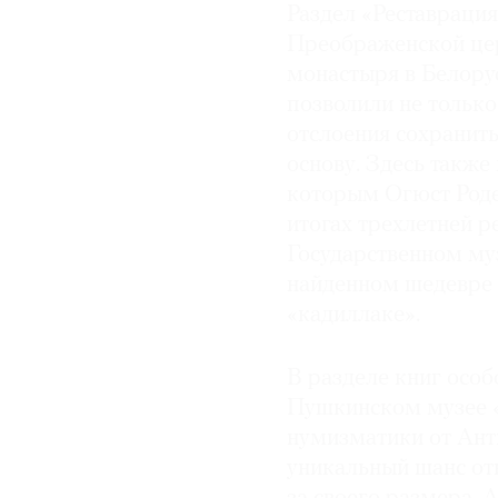
Раздел «Реставрация
Преображенской це
монастыря в Белорус
позволили не только
отслоения сохранить
основу. Здесь также
которым Огюст Роде
итогах трехлетней 
Государственном му
найденном шедевре 
«кадиллаке».
В разделе книг особ
Пушкинском музее «
нумизматики от Ант
уникальный шанс отк