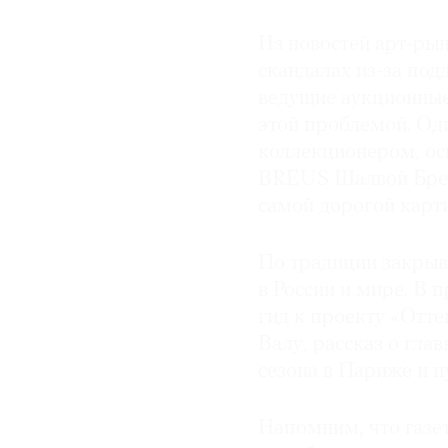
Из новостей арт-ры
скандалах из-за под
ведущие аукционные
этой проблемой. Од
коллекционером, ос
BREUS Шалвой Бреус
самой дорогой карт
По традиции закрыв
в России и мире. В 
гид к проекту «Отт
Валу, рассказ о гла
сезона в Париже и п
Напомним, что газе