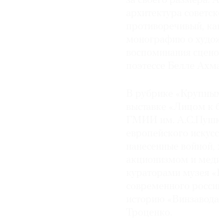
за своего размера. 
архитектура советс
противоречивый, как
монографию о худож
воспоминания сцено
поэтессе Белле Ахм
В рубрике «Крупным
выставке «Лицом к 
ГМИИ им. А.С.Пушки
европейского искус
нанесенные войной,
акционизмом и меди
кураторами музея «
современного росси
историю «Винзавода
Троценко.