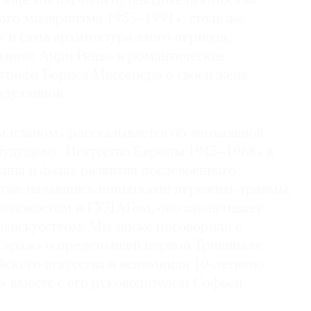
А еще мы изучили путеводитель «Москва:
кого модернизма 1955–1991», столь же
 и сама архитектура этого периода,
нике Анри Реньо и романтические
графа Бориса Мессерера о своей жене,
адуллиной.
 планом» рассказывается об эпохальной
будущему. Искусство Европы 1945–1968» в
на и фазах развития послевоенного
ства: начавшись попытками пережить травмы,
 холокостом и ГУЛАГом, оно заканчивает
аискусством. Мы также поговорили с
Гараж» о предстоящей первой Триеннале
йского искусства и вспомнили 10-летнюю
» вместе с его руководителем Софьей