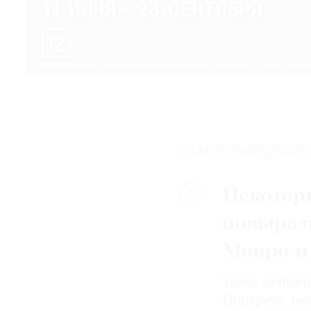
САМОЕ ЧИТАЕМОЕ:
Некотор
1
повыраз
Монро и
Тема, заявле
Портрет», не