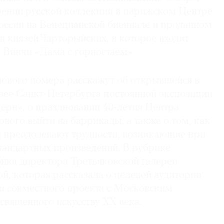
рении русской коллекции в парижском Центре
оссии на Венецианской биеннале и проданном
и князей Чарторыйских, в которое входит
 Винчи «Дама с горностаем».
ового номера расскажут об открывшейся в
зее Санкт-Петербурга постоянной экспозиции
ерн», о праздновании 40-летия Центра
ового выйти на баррикады, а также о том, как
 преодолевают трудности, возникающие при
тандартных произведений. В рубрике
онка директора Третьяковской галереи
й, которая рассказала о целевой аудитории
и совместного проекта с Московским
священного искусству XX века.