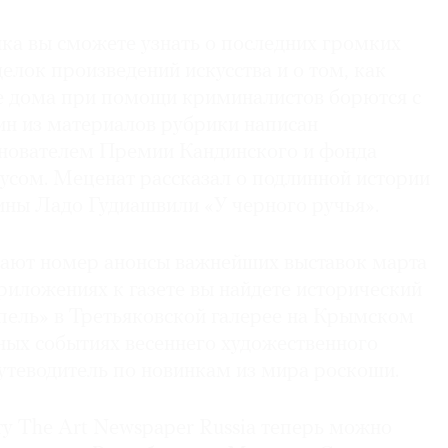
нка вы сможете узнать о последних громких
делок произведений искусства и о том, как
 дома при помощи криминалистов борются с
ин из материалов рубрики написан
нователем Премии Кандинского и фонда
ом. Меценат рассказал о подлинной истории
ины Ладо Гудиашвили «У черного ручья».
ают номер анонсы важнейших выставок марта
приложениях к газете вы найдете исторический
епель» в Третьяковской галерее на Крымском
вных событиях весеннего художественного
утеводитель по новинкам из мира роскоши.
ту The Art Newspaper Russia теперь можно