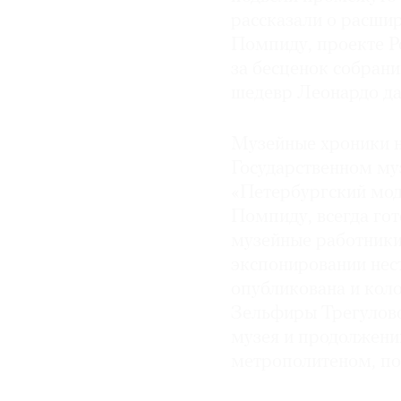
рассказали о расши
© 2021 The Art Newspaper Russia
Помпиду, проекте Р
за бесценок собрани
шедевр Леонардо да
Музейные хроники н
Государственном му
«Петербургский мод
Помпиду, всегда гот
музейные работники
экспонировании нес
опубликована и кол
Зельфиры Трегулово
музея и продолжени
метрополитеном, по