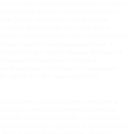
» в этот раз открывается материалом о Спасо-
ркви Полоцкого Спасо-Евфросиниевского
сии. Десять лет работы с его фресками
 открыть живопись XII века, но и путем
 более поздние росписи, перенеся их на новую
 можно узнать о неожиданных приемах, к
н прибегал при лепке глиняных фигурок, об
реставрации Мраморной лестницы в
зее заповеднике «Гатчина» и о неожиданно
Вольфа Фостеля — залитом в бетон
ое внимание уделено каталогу к выставке в
Человек и его изображение в памятниках
ичности до Нового времени», который дает
рыть целый пласт искусства, неочевидного из-