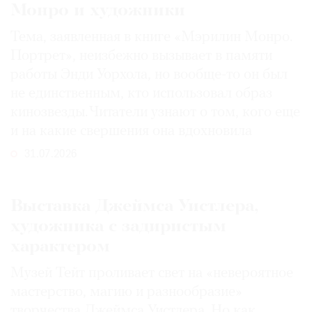
Монро и художники
Тема, заявленная в книге «Мэрилин Монро.
Портрет», неизбежно вызывает в памяти
работы Энди Уорхола, но вообще-то он был
не единственным, кто использовал образ
кинозвезды. Читатели узнают о том, кого еще
и на какие свершения она вдохновила
31.07.2026
Выставка Джеймса Уистлера,
художника с задиристым
характером
Музей Тейт проливает свет на «невероятное
мастерство, магию и разнообразие»
творчества Джеймса Уистлера. Но как