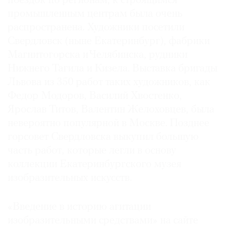
поездок по регионам, к строящимся
Где
промышленным центрам была очень
найти
распространена. Художники посетили
газету
Свердловск (ныне Екатеринбург), фабрики
Магнитогорска и Челябинска, рудники
Контакты
редакции
Нижнего Тагила и Кизела. Выставка бригады
Львова из 350 работ таких художников, как
Авторы
Федор Модоров, Василий Хвостенко,
Медиакит
Ярослав Титов, Валентин Желоховцев, была
Mediakit
невероятно популярной в Москве. Позднее
горсовет Свердловска выкупил большую
часть работ, которые легли в основу
коллекции Екатеринбургского музея
изобразительных искусств.
«Введение в историю агитации
изобразительными средствами» на сайте