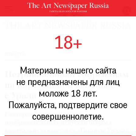
НОВОСТИ
18+
ВЫСТАВКИ
РЕСТАВРАЦИЯ
НОВОСТИ
КНИГИ
Материалы нашего сайта
ПО
Нетривиальный соцреализм
ПУТИ
не предназначены для лиц
на виртуальной выставке
РЕЙТИНГ
моложе 18 лет.
МУЗЕЕВ
с Урала
РОСКОШЬ
Пожалуйста, подтвердите свое
ПРИГЛАШЕНИЯ
Екатеринбургский музей
совершеннолетие.
изобразительных искусств открыл
виртуальную выставку «Гиганты Урала»,