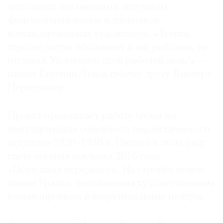
дополнили вселяющими энтузиазм
фрагментами писем и дневников
командированных художников. «Темпы
строительства обязывают и нас работать, не
©
отставая. Уплотняем свой рабочий день!» —
2021
пишет Евгений Львов своему другу Виктору
The
Перельману.
Art
Newspaper
Russia
Проект продолжает работу музея по
популяризации советского реалистического
искусства 1920–1930-х. Первой в этом ряду
стала осенняя выставка 2016 года
«Передавая передового. На стройке новой
жизни Урала», посвященная художественным
командировкам в индустриальные центры.