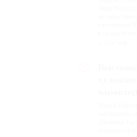
Портрет», не
Энди Уорхола
не единствен
кинозвезды. Ч
и на какие с
31.07.2026
Выставка
2
художни
характе
Музей Тейт п
мастерство, 
Джеймса Уист
лондонская вы