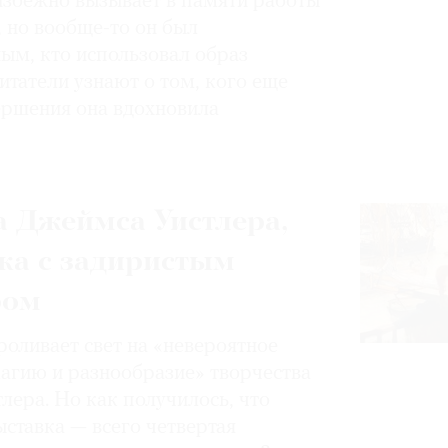
избежно вызывает в памяти работы
, но вообще-то он был
ным, кто использовал образ
итатели узнают о том, кого еще
вершения она вдохновила
 Джеймса Уистлера,
ка с задиристым
ром
роливает свет на «невероятное
магию и разнообразие» творчества
лера. Но как получилось, что
ставка — всего четвертая