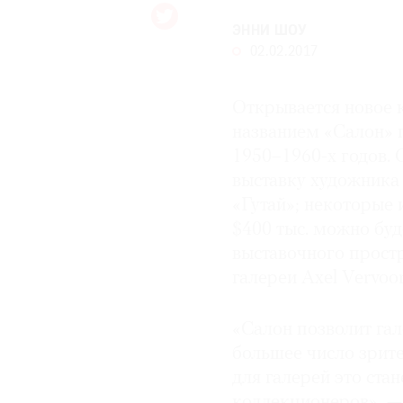
© 2021 The Art Newspaper Russia
ЭННИ ШОУ
02.02.2017
Открывается новое к
названием «Салон» 
1950–1960-х годов. 
выставку художника
«Гутай»; некоторые 
$400 тыс. можно буд
выставочного прост
галереи Axel Vervoor
«Салон позволит гал
большее число зрите
для галерей это ста
коллекционеров», —