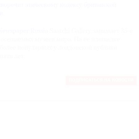
воречит этическому кодексу британской
и
.
Newspaper Russia
Saatchi Gallery занимает 35-е
посещаемых музеев мира. На ее площадке
иболее популярных у лондонской публики
пяти лет.
ПОДПИСАТЬСЯ НА НОВОСТИ