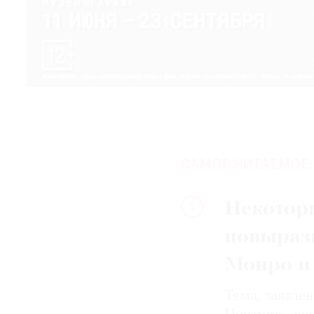
САМОЕ ЧИТАЕМОЕ:
Некотор
1
повыраз
Монро и
Тема, заявле