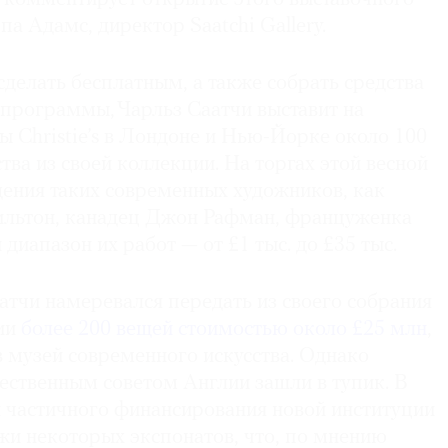
а Адамс, директор Saatchi Gallery.
сделать бесплатным, а также собрать средства
 программы, Чарльз Саатчи выставит на
 Christie’s
в Лондоне и Нью-Йорке около 100
тва из своей коллекции. На торгах этой весной
ения таких современных художников, как
ильтон, канадец Джон Рафман, француженка
диапазон их работ — от £1 тыс. до £35 тыс.
атчи намеревался передать из своего собрания
ии
более 200 вещей стоимостью около £25 млн
,
 музей современного искусства. Однако
ественным советом Англии зашли в тупик. В
и частичного финансирования новой институции
жи некоторых экспонатов, что, по мнению