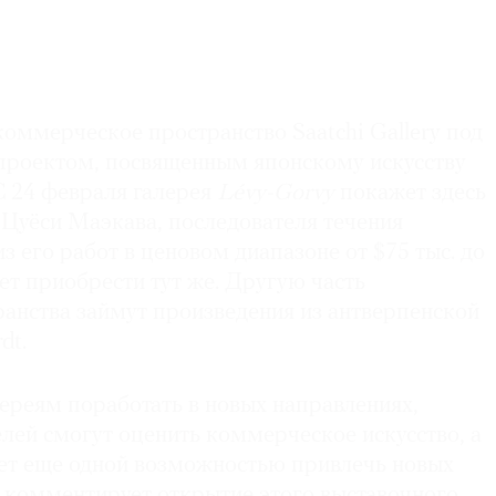
оммерческое пространство Saatchi Gallery под
проектом, посвященным японскому искусству
С 24 февраля галерея
Lévy-Gorvy
покажет здесь
 Цуёси Маэкава, последователя течения
из его работ в ценовом диапазоне от $75 тыс. до
ет приобрести тут же. Другую часть
ранства займут произведения из антверпенской
dt.
ереям поработать в новых направлениях,
лей смогут оценить коммерческое искусство, а
нет еще одной возможностью привлечь новых
 комментирует открытие этого выставочного