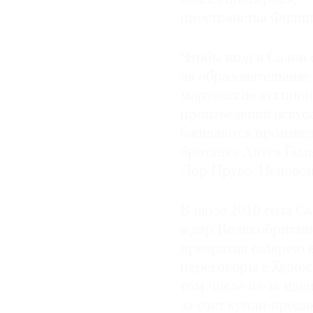
пространства Филипп
Чтобы вход в Салон 
на образовательные
мартовские аукционы
произведений искусс
ожидаются произвед
британка Антея Гам
Лор Пруво. Ценовой 
В июле 2010 года Са
в дар Великобритан
превратив галерею в
переговоры с Худож
том числе из-за иде
за счет купли-прода