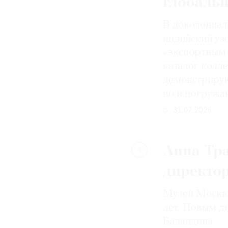
глобаль
В доколониал
индийский уз
«экспортным 
каталог колле
демонстрирую
но и погружа
31.07.2026
Анна Тра
4
директо
Музей Москвы
лет. Новым д
Баландина