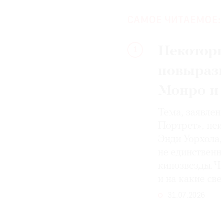
САМОЕ ЧИТАЕМОЕ:
Некотор
1
повыраз
Монро и
Тема, заявле
Портрет», не
Энди Уорхола
не единствен
кинозвезды. Ч
и на какие с
31.07.2026