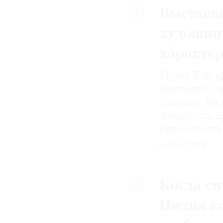
Выставка
2
художни
характе
Музей Тейт п
мастерство, 
Джеймса Уист
лондонская вы
ретроспектив
29.07.2026
Когда си
3
Индия к