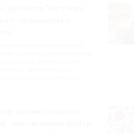
 Джеймса Уистлера,
ка с задиристым
ром
роливает свет на «невероятное
магию и разнообразие» творчества
лера. Но как получилось, что
ставка — всего четвертая
а художника за всю историю?
тец правил миром:
ак текстильный центр