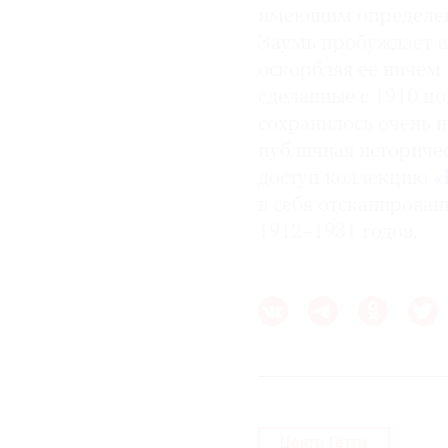
имеющим определенн
Заумь пробуждает и 
оскорбляя ее ничем
сделанные с 1910 по
сохранилось очень н
публичная историче
доступ коллекцию
«
в себя отсканирова
1912–1931 годов.
Центр Гетти