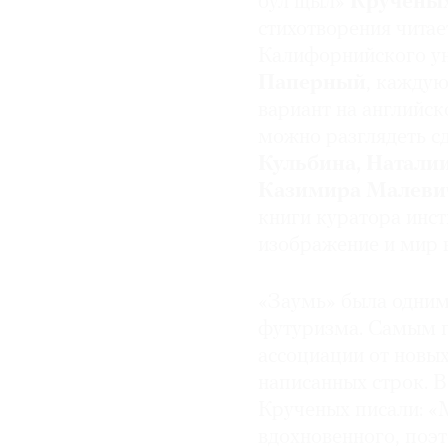
бул щыл»
Кручены
стихотворения читае
© 2021 The Art Newspaper Russia
Калифорнийского у
Паперный
, кажду
вариант на английск
можно разглядеть с
Кульбина, Наталии
Казимира Малеви
книги куратора инс
изображение и мир в
«Заумь» была одним
футуризма. Самым г
ассоциации от новых
написанных строк. 
Крученых писали: «
вдохновенного, поэ