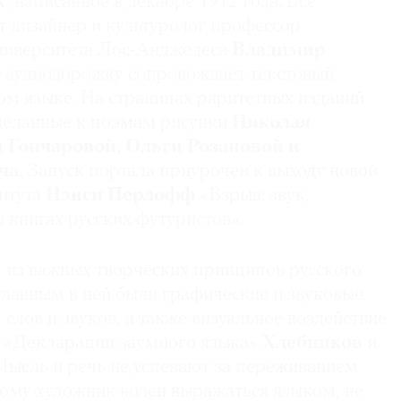
х
, написанное в декабре 1912 года. Все
т дизайнер и культуролог профессор
ниверситета Лос-Анджелеса
Владимир
ю аудиодорожку сопровождает текстовый
ом языке. На страницах раритетных изданий
деланные к поэмам рисунки
Николая
 Гончаровой, Ольги Розановой и
ча
. Запуск портала приурочен к выходу новой
титута
Нэнси Перлофф
«Взрыв: звук,
 книгах русских футуристов».
 из важных творческих принципов русского
лавным в ней были графические и звуковые
 слов и звуков, а также визуальное воздействие
В «Декларации заумного языка»
Хлебников
и
Мысль и речь не успевают за переживанием
тому художник волен выражаться языком, не