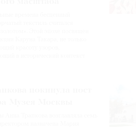
ного масштаба
ьные времена бесценный
орчатый текстиль считался
золотом». Этой эпохе посвящен
кции Каруна Такара, не только
щий красоту узоров,
ющий в исторический контекст
пкова покинула пост
ра Музея Москвы
 Анна Трапкова возглавляла семь
иректором назначена Мария