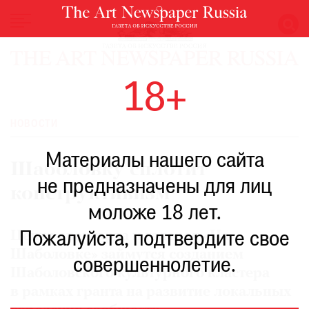
НОВОСТИ
18+
ВЫСТАВКИ
РЕСТАВРАЦИЯ
НОВОСТИ
КНИГИ
Материалы нашего сайта
ПО
Шаболовку сплотит
ПУТИ
не предназначены для лиц
конструктивизм
РЕЙТИНГ
моложе 18 лет.
МУЗЕЕВ
РОСКОШЬ
Центр авангарда и галерея «На
Пожалуйста, подтвердите свое
Шаболовке» займутся созданием
ПРИГЛАШЕНИЯ
совершеннолетие.
Шаболовского культурного кластера
в рамках гранта на развитие локальных