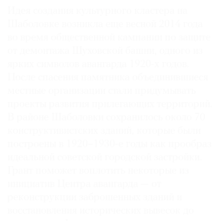
Идея создания культурного кластера на
Где
найти
Шаболовке возникла еще весной 2014 года
газету
во время общественной кампании по защите
от демонтажа Шуховской башни, одного из
Контакты
ярких символов авангарда 1920-х годов.
редакции
После спасения памятника объединившиеся
Авторы
местные организации стали придумывать
Медиакит
проекты развития прилегающих территорий.
Mediakit
В районе Шаболовки сохранилось около 70
конструктивистских зданий, которые были
построены в 1920–1930-е годы как прообраз
идеальной советской городской застройки.
Грант поможет воплотить некоторые из
инициатив Центра авангарда — от
реконструкции заброшенных зданий и
восстановления исторических вывесок до