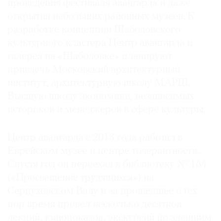
проведения фестиваля авангарда и даже
открытия небольших районных музеев. К
разработке концепции Шаболовского
культурного кластера Центр авангарда и
©
галерея на «Шаболовке» планируют
2021
привлечь Московский архитектурный
The
институт, архитектурную школу МАРШ,
Art
Высшую школу экономики, независимых
Newspaper
историков и менеджеров в сфере культуры.
Russia
Центр авангарда с 2013 года работал в
Еврейском музее и центре толерантности.
Спустя год он переехал в библиотеку № 164
(«Просвещение трудящихся») на
Серпуховском Валу и за прошедшее с тех
пор время провел несколько десятков
лекций, кинопоказов, экскурсий по здешним