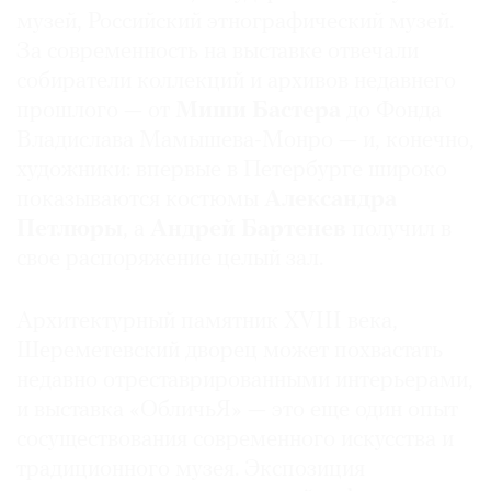
музей, Российский этнографический музей.
Где
найти
За современность на выставке отвечали
газету
собиратели коллекций и архивов недавнего
прошлого — от
Миши Бастера
до Фонда
Контакты
Владислава Мамышева-Монро — и, конечно,
редакции
художники: впервые в Петербурге широко
Авторы
показываются костюмы
Александра
Медиакит
Петлюры
, а
Андрей Бартенев
получил в
Mediakit
свое распоряжение целый зал.
Архитектурный памятник XVIII века,
Шереметевский дворец может похвастать
недавно отреставрированными интерьерами,
и выставка «ОбличьЯ» — это еще один опыт
сосуществования современного искусства и
традиционного музея. Экспозиция