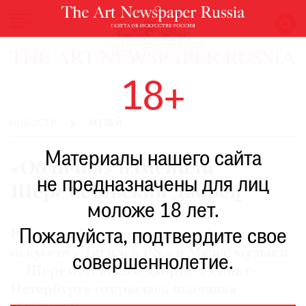
НОВОСТИ
18+
ВЫСТАВКИ
РЕСТАВРАЦИЯ
НОВОСТИ
МУЗЕЙ
КНИГИ
Материалы нашего сайта
ПО
«Обличья» изменили
ПУТИ
не предназначены для лиц
Шереметевский дворец
РЕЙТИНГ
моложе 18 лет.
МУЗЕЕВ
РОСКОШЬ
Пожалуйста, подтвердите свое
В рамках Международного фестиваля
искусств «Дягилев P.S.» в Музее музыки
ПРИГЛАШЕНИЯ
совершеннолетие.
— Шереметевском дворце в Санкт-
Петербурге открылась выставка