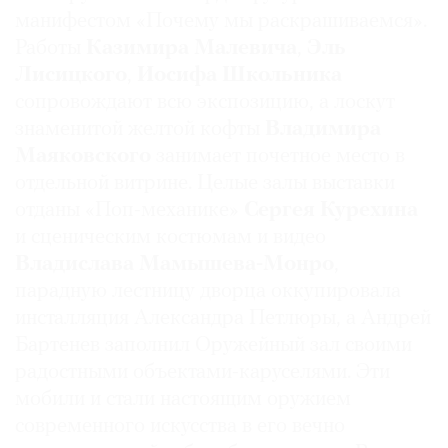
манифестом «Почему мы раскрашиваемся».
Работы
Казимира
Малевича
,
Эль
Лисицкого
,
Иосифа
Школьника
сопровождают всю экспозицию, а лоскут
знаменитой желтой кофты
Владимира
Маяковского
занимает почетное место в
отдельной витрине. Целые залы выставки
отданы «Поп-механике»
Сергея Курехина
и сценическим костюмам и видео
Владислава Мамышева-Монро
,
парадную лестницу дворца оккупировала
инсталляция Александра Петлюры, а Андрей
Бартенев заполнил Оружейный зал своими
радостными объектами-каруселями. Эти
мобили и стали настоящим оружием
современного искусства в его вечно