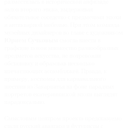
разместилась в исторической анфиладе
залов второго этажа, выдерживая
обязательное соседство с предметами эпохи
и антикварной мебелью. При этом команда
©
музейных дизайнеров во главе с художником
2021
Юрием Сучковым
смогла внести в
The
графские покои множество разнообразных
Art
предметов искусства, не потревожив
Newspaper
обстановку и образовав несколько
Russia
впечатляющих ассамбляжей. Правда, к
примеру, костюмы для карнавального
шествия из Закарпатья на фоне парадных
портретов екатерининской эпохи выглядят
парадоксально.
Смысловым центром проекта предсказуемо
стали русский авангард и футуристы с