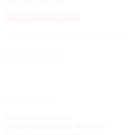
Где
найти
ПОДПИСАТЬСЯ НА НОВОСТИ
газету
Контакты
редакции
Авторы
Наталия Гончарова
Медиакит
Mediakit
САМОЕ ЧИТАЕМОЕ:
Некоторые любят
повыразительнее: Мэрилин