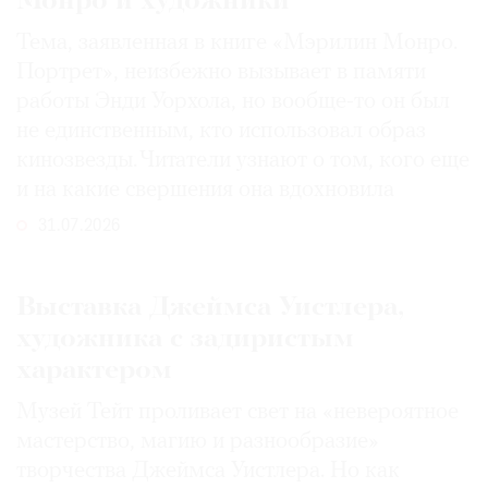
Монро и художники
Тема, заявленная в книге «Мэрилин Монро.
Портрет», неизбежно вызывает в памяти
работы Энди Уорхола, но вообще-то он был
©
не единственным, кто использовал образ
2021
кинозвезды. Читатели узнают о том, кого еще
The
и на какие свершения она вдохновила
Art
Newspaper
31.07.2026
Russia
Выставка Джеймса Уистлера,
художника с задиристым
характером
Музей Тейт проливает свет на «невероятное
мастерство, магию и разнообразие»
творчества Джеймса Уистлера. Но как