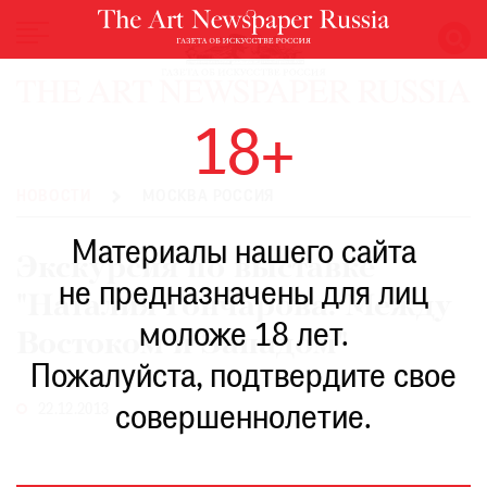
НОВОСТИ
18+
ВЫСТАВКИ
РЕСТАВРАЦИЯ
НОВОСТИ
МОСКВА РОССИЯ
КНИГИ
Материалы нашего сайта
ПО
Экскурсия по выставке
ПУТИ
не предназначены для лиц
"Наталия Гончарова. Между
РЕЙТИНГ
моложе 18 лет.
МУЗЕЕВ
Востоком и Западом"
РОСКОШЬ
Пожалуйста, подтвердите свое
ПРИГЛАШЕНИЯ
22.12.2013
совершеннолетие.