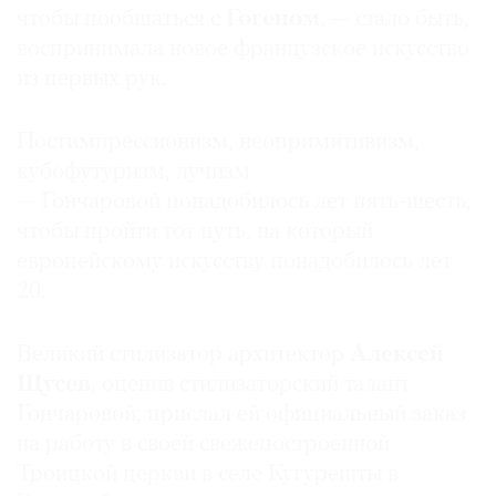
чтобы пообщаться с
Гогеном
, — стало быть,
Где
найти
воспринимала новое французское искусство
газету
из первых рук.
Контакты
Постимпрессионизм, неопримитивизм,
редакции
кубофутуризм, лучизм
Авторы
— Гончаровой понадобилось лет пять-шесть,
Медиакит
чтобы пройти тот путь, на который
Mediakit
европейскому искусству понадобилось лет
20.
Великий стилизатор архитектор
Алексей
Щусев
, оценив стилизаторский талант
Гончаровой, прислал ей официальный заказ
на работу в своей свежепостроенной
Троицкой церкви в селе Кугурешты в