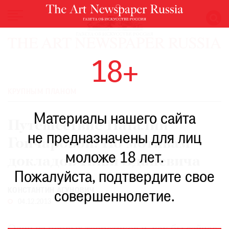
НОВОСТИ
18+
ВЫСТАВКИ
РЕСТАВРАЦИЯ
КРУПНЫМ ПЛАНОМ
КНИГИ
Материалы нашего сайта
ПО
Путешествие Наталии
ПУТИ
не предназначены для лиц
Гончаровой. По мотивам
РЕЙТИНГ
моложе 18 лет.
МУЗЕЕВ
докладов Ильи Зданевича
РОСКОШЬ
Пожалуйста, подтвердите свое
КОНСТАНТИН АГУНОВИЧ
ПРИГЛАШЕНИЯ
совершеннолетие.
04.12.2013