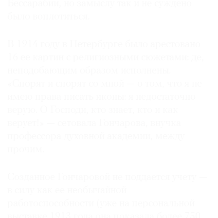
Бессарабии, но замыслу так и не суждено
было воплотиться.
В 1914 году в Петербурге было арестовано
©
16 ее картин с религиозными сюжетами: де,
2021
неподобающим образом исполнены.
The
«Спорят и спорят со мной — о том, что я не
Art
имею права пиcать иконы: я недостаточно
Newspaper
верую. О Господи, кто знает, кто и как
Russia
верует!» — сетовала Гончарова, внучка
профессора духовной академии, между
прочим.
Созданное Гончаровой не поддается учету —
в силу как ее необычайной
работоспособности (уже на персональной
выставке 1913 года она показала более 750