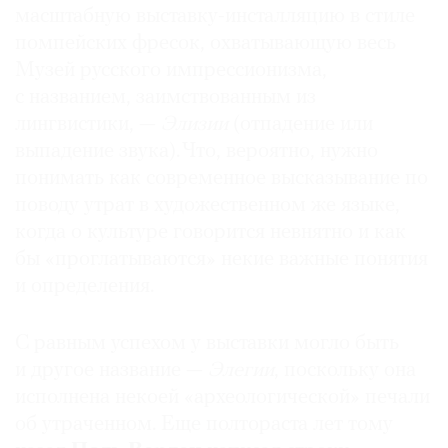
масштабную выставку-инсталляцию в стиле
помпейских фресок, охватывающую весь
Музей русского импрессионизма,
с названием, заимствованным из
лингвистики, —
Элизии
(отпадение или
выпадение звука). Что, вероятно, нужно
понимать как современное высказывание по
поводу утрат в художественном же языке,
когда о культуре говорится невнятно и как
бы «проглатываются» некие важные понятия
и определения.
С равным успехом у выставки могло быть
и другое название —
Элегии
, поскольку она
исполнена некоей «археологической» печали
об утраченном. Еще полтораста лет тому