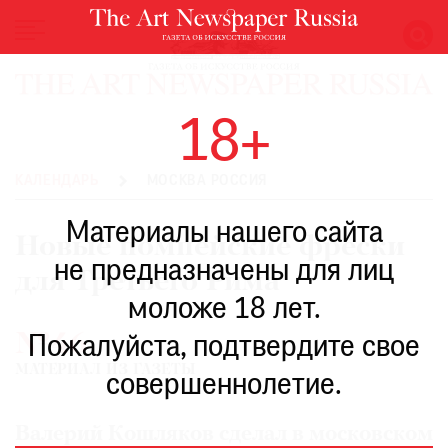
НОВОСТИ
18+
ВЫСТАВКИ
РЕСТАВРАЦИЯ
КАЛЕНДАРЬ
МОСКВА РОССИЯ
КНИГИ
Материалы нашего сайта
ПО
Новые помпейские фрески
ПУТИ
не предназначены для лиц
для Третьего Рима
РЕЙТИНГ
моложе 18 лет.
МУЗЕЕВ
№46
РОСКОШЬ
Пожалуйста, подтвердите свое
МАТЕРИАЛ ИЗ ГАЗЕТЫ
ПРИГЛАШЕНИЯ
совершеннолетие.
Валерий Кошляков сделал в московском