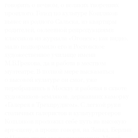
говорить о вечном, о великих творениях
прошлого. Голод по культуре Кошляков
вынес из родного Сальска, из квартиры
родителей, оклеенной репродукциями
©
классиков из журнала «Огонек»; как видно,
2021
мало подкормило его и Ростовское
The
художественное училище имени
Art
М.Б.Грекова, да и работа в местном
Newspaper
Russia
музтеатре. В полной мере высказаться
о высокой культуре он смог, уже
перебравшись в Москву и работая в сквоте
художников-земляков, державших каморку
«Галерея в Трехпрудном». С легкой руки
столичных галеристов и культуртрегеров
Кошляков проложил себе путь на высокую
арт-сцену, а проще говоря, на Запад. Берлин