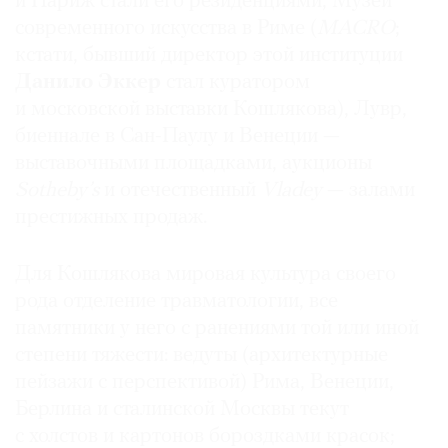
и Париж стали его резиденциями, Музей
современного искусства в Риме (
MACRO
;
кстати, бывший директор этой институции
Данило Эккер
стал куратором
и московской выставки Кошлякова), Лувр,
биеннале в Сан-Паулу и Венеции —
выставочными площадками, аукционы
Sotheby’s
и отечественный
Vladey
— залами
престижных продаж.
Для Кошлякова мировая культура своего
рода отделение травматологии, все
памятники у него с ранениями той или иной
степени тяжести: ведуты (архитектурные
пейзажи с перспективой) Рима, Венеции,
Берлина и сталинской Москвы текут
с холстов и картонов бороздками красок;