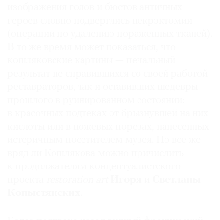
изображения голов и бюстов античных
героев словно подверглись некрэктомии
(операции по удалению пораженных тканей).
В то же время может показаться, что
кошляковские картины — печальный
результат не справившихся со своей работой
реставраторов, так и оставивших шедевры
прошлого в руинированном состоянии:
в красочных подтеках от брызнувшей на них
кислоты или в ножевых порезах, нанесенных
истеричным посетителем музея. Но все же
вряд ли Кошлякова можно причислить
к продолжателям концептуалистского
проекта
restoration art
Игоря
и
Светланы
Копыстянских
.