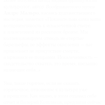
Более полувека назад видный французский
культуролог, автор
Воображаемого музея
Андре Мальро
, касаясь художественного
наследия, заметил: «Показательна сама наша
восприимчивость к искалеченной статуе,
к извлеченной из раскопок бронзе. Мы
коллекционируем отнюдь не стертые
барельефы, не эффекты окисления — нас
привлекает не присутствие смерти,
а признаки ее попрания. Искалеченность —
свидетельство схватки, это время, внезапно
являющее себя...»
Увы, такое горячее, если не сказать
горячечное, отношение к культуре уже
в прошлом. Как видно, в этом отдавал себе
отчет и Валерий Кошляков, предлагая сейчас