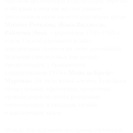
мировой архитектуры и скульптуры, изрезан
Где
и оборван почти так же, как рваные
найти
деколлажи мэтров «нового реализма» вроде
газету
Миммо Ротеллы, Жака Виллегле,
Раймона Энса
— радикалов 1950–1960-х
Контакты
редакции
годов. Способ рисования и даже
Авторы
живописания скотчем на стене российский
художник унаследовал, как можно
Медиакит
предположить, у британского
Mediakit
концептуалиста 1970‑х
Майкла Крейг-
Мартина
. На этом языке «скотч» Кошляков
создал немало эфемерных, временных
произведений на стенах различных
отечественных и западных музеев
и выставочных залов.
Между тем художник все время стремился