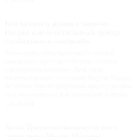
29.07.2026
Когда ситец правил миром:
Индия как текстильный центр
глобального масштаба
В доколониальные времена бесценный
индийский узорчатый текстиль считался
«экспортным золотом». Этой эпохе
посвящен каталог коллекции Каруна Такара,
не только демонстрирующий красоту узоров,
но и погружающий в исторический контекст
31.07.2026
Анна Трапкова покинула пост
директора Музея Москвы