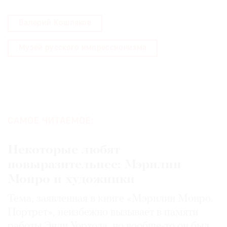
Валерий Кошляков
Музей русского импрессионизма
САМОЕ ЧИТАЕМОЕ:
Некоторые любят
повыразительнее: Мэрилин
Монро и художники
Тема, заявленная в книге «Мэрилин Монро.
Портрет», неизбежно вызывает в памяти
работы Энди Уорхола, но вообще-то он был