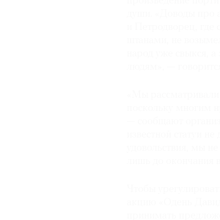
произведение портит
души. «Доводы про 
© 2021 The Art Newspaper Russia
и Петродворец, где 
штанами, не возымел
народ уже свыкся, а
людям», — говоритс
«Мы рассматривали 
поскольку многим нр
— сообщают организ
известной статуи не
удовольствия, мы не
лишь до окончания в
Чтобы урегулироват
акцию «Одень Давида
принимать предложе