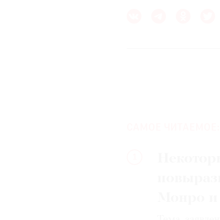
САМОЕ ЧИТАЕМОЕ:
Некотор
1
повыраз
Монро и
Тема, заявле