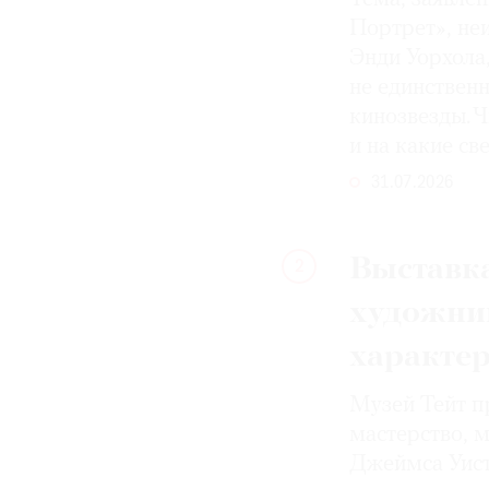
Портрет», не
Энди Уорхола
не единствен
кинозвезды. Ч
и на какие с
31.07.2026
Выставка
2
художни
характе
Музей Тейт п
мастерство, 
Джеймса Уист