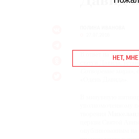
Давид в
Пожал
ЕЖЕГОДНАЯ ПРЕМИЯ
КИНОФЕСТИВАЛЬ
ПОЛИНА ИВАНОВА
27.07.2016
Подписаться на новости
Подписаться на газету
В ответ на жалобу 
НЕТ, МНЕ
Где найти газету
статуи Давида, уста
Сотворение
мира»
,
Контакты редакции
Авторы
«Одень Давида».
Медиакит
Mediakit
В минувшую пятниц
уполномоченному по
творения
Микелан
церкви Святой Анны 
опубликованным на 