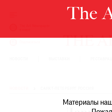
НОВОСТИ
The Art Newspaper
в мире
ВЫСТАВКИ
РЕСТАВРАЦИЯ
Подписаться
КНИГИ
ПО ПУТИ
НОВОСТИ
ВЫСТАВКИ
РЕСТАВРА
РЕЙТИНГ МУЗЕЕВ
РОСКОШЬ
ПРИГЛАШЕНИЯ
НОВОСТИ
САНКТ-ПЕТЕРБУРГ РОССИЯ
Материалы наше
THE ART NEWSPAPER В МИРЕ