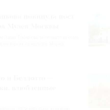
пкова покинула пост
ра Музея Москвы
 Анна Трапкова возглавляла семь
иректором назначена Мария
о и Беллотто —
ки, влюбленные
вящена двум авторам, которые