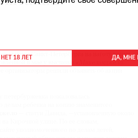
 штанах
уйста, подтвердите свое совершен
жительницы Санкт-Петербурга на наготу копии
 НЕТ 18 ЛЕТ
ДА, МНЕ 
новленной в мае у выставки
«Микеланджело.
 ее организаторы решили объявить об акции
у петербурженка пожаловалась
 делам ребенка на копию знаменитого
джело
— статуи Давида, —установленную около
на Кирочной улице. По ее словам,
сайте уполномоченного по делам детей,