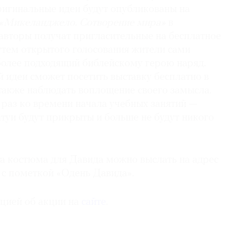
ригинальные идеи будут опубликованы на
«Микеланджело. Сотворение мира»
в
 авторы получат пригласительные на бесплатное
утем открытого голосования жители сами
более подходящий библейскому герою наряд.
 идеи сможет посетить выставку бесплатно в
 также наблюдать воплощение своего замысла.
 раз ко времени начала учебных занятий —
туи будут прикрыты и больше не будут никого
та костюма для Давида можно выслать на адрес
с пометкой «Одень Давида».
цией об акции на
сайте
.