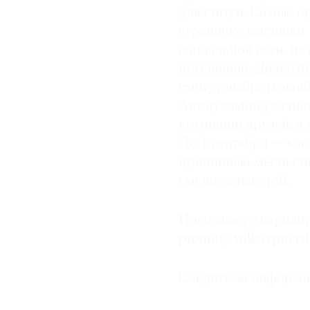
для статуи. Самые о
страничке выставки
социальной сети, их
посещение. Далее п
смогут выбрать наи
Автор самой удачной
компании друзей, а
До 1 сентября — как
причинные места ста
смущать наготой.
Идеи своего вариан
promo@volkovpro.ru
Следите за информа