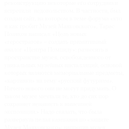
реконструкцию некоторые его сотрудники
встретили недовольством. В частности, был
создан сайт, на котором в теме форума «кто
и как гробит Музей Маяковского», Тарас
Поляков написал: «Цель новых
«геростратов» – создать примитивный
аналог «Центра Помпиду»: развесить в
пространстве музея, освобожденного от
уникальных музейных инсталляций, основой
которых являются мемориальные предметы,
«картинки» на тему «русский футуризм».
Ничего нового они не могут придумать. О
таком музее мечтали те, кто до сих пор
сохраняет ненависть к нынешней
экспозиции.» Надо сказать, что была
развернута целая кампания по «защите
Музея Маяковского»: напротив музея