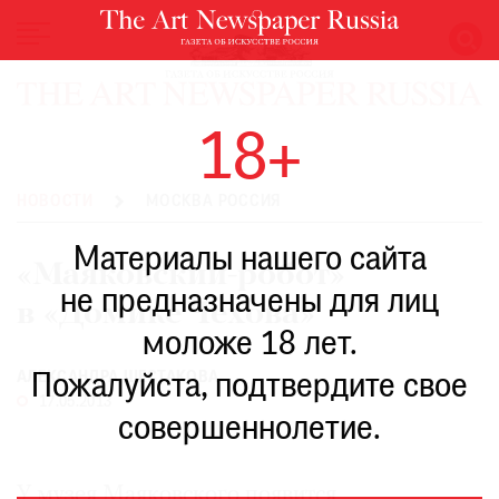
НОВОСТИ
18+
ВЫСТАВКИ
РЕСТАВРАЦИЯ
НОВОСТИ
МОСКВА РОССИЯ
КНИГИ
Материалы нашего сайта
ПО
«Маяковский-робот»
ПУТИ
не предназначены для лиц
в «Домике Чехова»
РЕЙТИНГ
моложе 18 лет.
МУЗЕЕВ
РОСКОШЬ
АЛЕКСАНДРА ШЕСТАКОВА
Пожалуйста, подтвердите свое
17.05.2013
ПРИГЛАШЕНИЯ
совершеннолетие.
У музея Маяковского появится