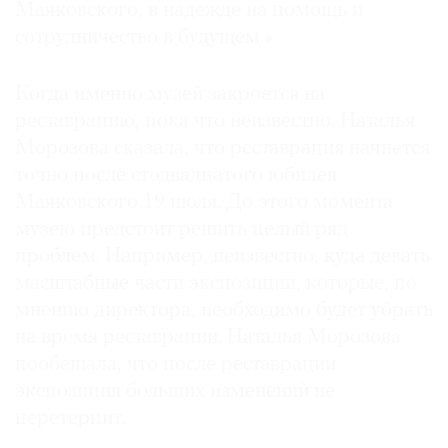
Маяковского, в надежде на помощь и
Где
сотрудничество в будущем.»
найти
газету
Когда именно музей закроется на
Контакты
реставрацию, пока что неизвестно. Наталья
редакции
Морозова сказала, что реставрация начнется
Авторы
точно после стодвадцатого юбилея
Медиакит
Маяковского 19 июля. До этого момента
Mediakit
музею предстоит решить целый ряд
проблем. Например, неизвестно, куда девать
масштабные части экспозиции, которые, по
мнению директора, необходимо будет убрать
на время реставрации. Наталья Морозова
пообещала, что после реставрации
экспозиция больших изменений не
перетерпит.