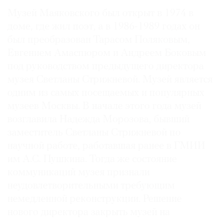
Музей Маяковского был открыт в 1974 в
доме, где жил поэт, а в 1986-1989 годах он
был преобразован Тарасом Поляковым,
©
Евгением Амаспюром и Андреем Боковым
2021
под руководством предыдущего директора
The
музея Светланы Стрижневой. Музей является
Art
одним из самых посещаемых и популярных
Newspaper
музеев Москвы. В начале этого года музей
Russia
возглавила Надежда Морозова, бывший
заместитель Светланы Стрижневой по
научной работе, работавшая ранее в ГМИИ
им А.С. Пушкина. Тогда же состояние
коммуникаций музея признали
неудовлетворительными требующим
немедленной реконструкции. Решение
нового директора закрыть музей на