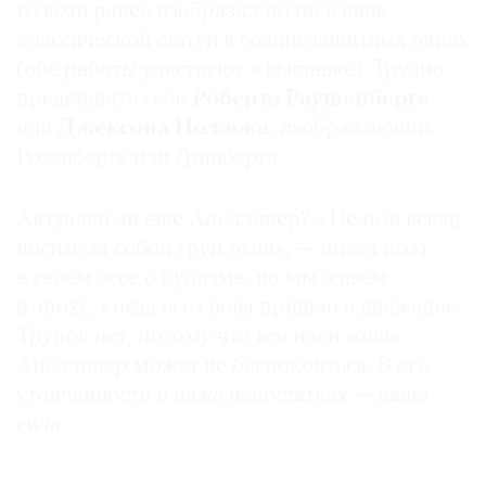
годами ранее изобразил поэта в виде
классической статуи в солнцезащитных очках
(обе работы участвуют в выставке). Трудно
представить себе
Роберта Раушенберга
или
Джексона Поллока
, изображающих
Розенберга или Гринберга.
Актуален ли еще Аполлинер? «Нельзя всюду
носить за собой труп отца», — писал поэт
в своем эссе о кубизме, но мы живем
в эпоху, когда все снова пришло в движение.
Трупов нет, потому что все идеи живы.
Аполлинер может не беспокоиться. В его
утонченности и даже недостатках — наша
сила.