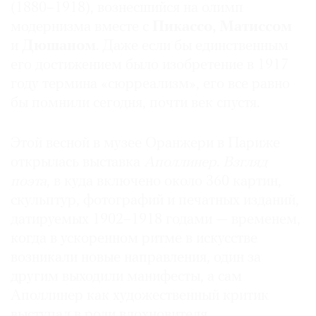
(1880–1918), вознесшийся на олимп
Где
модернизма вместе с
Пикассо, Матиссом
найти
газету
и
Дюшаном
. Даже если бы единственным
его достижением было изобретение в 1917
Контакты
году термина «сюрреализм», его все равно
редакции
бы помнили сегодня, почти век спустя.
Авторы
Медиакит
Этой весной в музее Оранжери в Париже
Mediakit
открылась выставка
Аполлинер. Взгляд
поэта
, в куда включено около 360 картин,
скульптур, фотографий и печатных изданий,
датируемых 1902–1918 годами — временем,
когда в ускоренном ритме в искусстве
возникали новые направления, один за
другим выходили манифесты, а сам
Аполлинер как художественный критик
выступал в роли вдохновителя