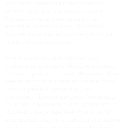
Аполлинер относился к пространству
чистого листа как живописец к холсту.
В сущности, свои стихи он писал как
живопись, только словами. Неслучайно
сборник своих каллиграмм он собирался
назвать
Я тоже художник
.
Но его поэтические экзерсисы были
слишком хрупкими, чтобы конкурировать
с мощью графики, скажем,
Фернана Леже
.
Именно по этой причине их влияние было
более ощутимо в литературе, чем
в искусстве. Причем интерес к Аполлинеру
как поэту в разное время то усиливался, то
ослабевал. Так, к середине 1950-х, когда
авангардный импульс в литературе сошел на
нет, канадский художник и поэт
Брайон