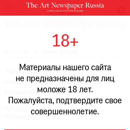
НОВОСТИ
18+
ВЫСТАВКИ
РЕСТАВРАЦИЯ
КАЛЕНДАРЬ
ПАРИЖ ФРАНЦИЯ
КНИГИ
Материалы нашего сайта
ПО
Аполлинер
ПУТИ
не предназначены для лиц
«эмалированный»: поэт
РЕЙТИНГ
моложе 18 лет.
МУЗЕЕВ
глазами художников
РОСКОШЬ
Пожалуйста, подтвердите свое
№43
ПРИГЛАШЕНИЯ
совершеннолетие.
МАТЕРИАЛ ИЗ ГАЗЕТЫ