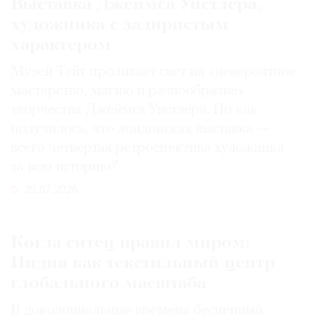
Выставка Джеймса Уистлера,
художника с задиристым
характером
Музей Тейт проливает свет на «невероятное
мастерство, магию и разнообразие»
творчества Джеймса Уистлера. Но как
получилось, что лондонская выставка —
всего четвертая ретроспектива художника
за всю историю?
29.07.2026
Когда ситец правил миром:
Индия как текстильный центр
глобального масштаба
В доколониальные времена бесценный