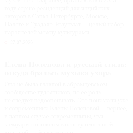
музей начал заранее, организовав в 2025
году серию резиденций для индийских
авторов в Санкт-Петербурге, Москве,
Палехе и Суздале. Результат — целый набор
параллелей между культурами
27.07.2026
Елена Поленова и русский стиль:
откуда бралась музыка узора
Она не была главной в абрамцевском
сообществе художников, но ее роль
не следует недооценивать. Это понимали уже
и современники Елены Поленовой — вернее,
в данном случае современницы, чьи
мемуары положены в основу нынешней
книги об этой художнице