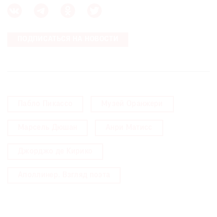
ПОДПИСАТЬСЯ НА НОВОСТИ
Пабло Пикассо
Музей Оранжери
Марсель Дюшан
Анри Матисс
Джорджо де Кирико
Аполлинер. Взгляд поэта