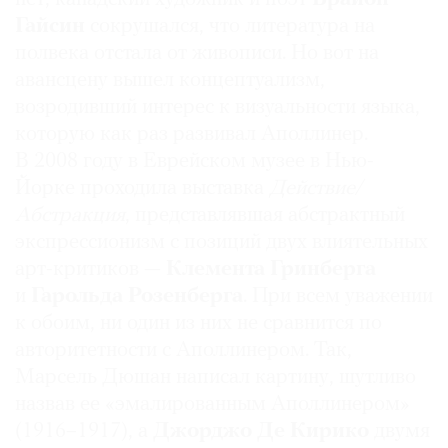
Гайсин
сокрушался, что литература на
полвека отстала от живописи. Но вот на
авансцену вышел концептуализм,
возродивший интерес к визуальности языка,
которую как раз развивал Аполлинер.
В 2008 году в Еврейском музее в Нью-
Йорке проходила выставка
Действие/
Абстракция
, представлявшая абстрактный
экспрессионизм с позиций двух влиятельных
арт-критиков —
Клемента Гринберга
и
Гарольда Розенберга
. При всем уважении
к обоим, ни один из них не сравнится по
авторитетности с Аполлинером. Так,
Марсель Дюшан написал картину, шутливо
назвав ее «эмалированным Аполлинером»
(1916–1917), а
Джорджо Де Кирико
двумя