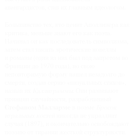
авангардистов, став их главным идеологом.
Большинство тех, кто ценит Аполлинера как
©
критика, меньше знают его как поэта.
2021
Начинал он как последователь символизма,
The
затем стал писать эротические новеллы
Art
и романы (один из них был под запретом во
Newspaper
Франции до 1970 года), но свою
Russia
неповторимую форму нашел незадолго до
смерти, создав серию «визуальных стихов»,
назвав их
Каллиграммы
. Они развивают
принцип случайности, разработанный
Стефаном Малларме
в поэме
Бросок
игральных костей
никогда не упразднит
случая (1897), и окончательно освобождают
поэзию от тирании жесткой структурности.