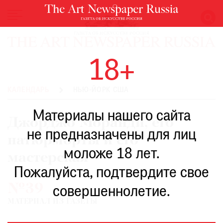
НОВОСТИ
18+
ВЫСТАВКИ
РЕСТАВРАЦИЯ
КАЛЕНДАРЬ
НЬЮ-ЙОРК США
КНИГИ
Материалы нашего сайта
ПО
Джорджо Моранди, его
ПУТИ
не предназначены для лиц
натюрморты и его
РЕЙТИНГ
моложе 18 лет.
МУЗЕЕВ
мастерская
РОСКОШЬ
Пожалуйста, подтвердите свое
№39
ПРИГЛАШЕНИЯ
совершеннолетие.
МАТЕРИАЛ ИЗ ГАЗЕТЫ