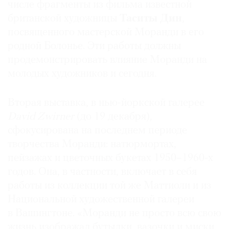
числе фрагменты из фильма известной
британской художницы
Таситы Дин
,
посвященного мастерской Моранди в его
родной Болонье. Эти работы должны
©
продемонстрировать влияние Моранди на
2021
молодых художников и сегодня.
The
Art
Вторая выставка, в нью-йоркской галерее
Newspaper
David Zwirner
(до 19 декабря),
Russia
сфокусирована на последнем периоде
творчества Моранди: натюрмортах,
пейзажах и цветочных букетах 1950–1960-х
годов. Она, в частности, включает в себя
работы из коллекции той же Маттиоли и из
Национальной художественной галереи
в Вашингтоне. «Моранди не просто всю свою
жизнь изображал бутылки, вазочки и миски,