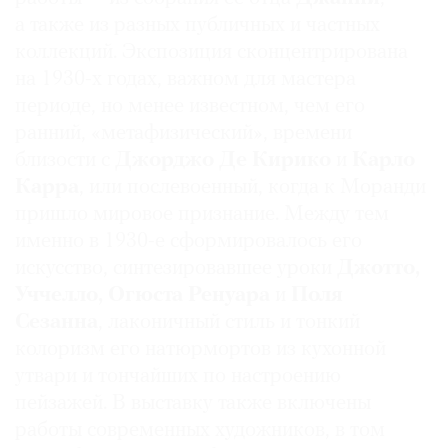
Где
а также из разных публичных и частных
найти
коллекций. Экспозиция сконцентрирована
газету
на 1930-х годах, важном для мастера
периоде, но менее известном, чем его
Контакты
ранний, «метафизический», времени
редакции
близости с
Джорджо Де Кирико
и
Карло
Авторы
Карра
, или послевоенный, когда к Моранди
Медиакит
пришло мировое признание. Между тем
Mediakit
именно в 1930-е сформировалось его
искусство, синтезировавшее уроки
Джотто,
Уччелло, Огюста Ренуара
и
Поля
Сезанна
, лаконичный стиль и тонкий
колоризм его натюрмортов из кухонной
утвари и тончайших по настроению
пейзажей. В выставку также включены
работы современных художников, в том