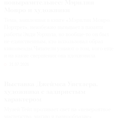
повыразительнее: Мэрилин
Монро и художники
Тема, заявленная в книге «Мэрилин Монро.
Портрет», неизбежно вызывает в памяти
©
работы Энди Уорхола, но вообще-то он был
2021
The
не единственным, кто использовал образ
Art
кинозвезды. Читатели узнают о том, кого еще
Newspaper
и на какие свершения она вдохновила
Russia
31.07.2026
Выставка Джеймса Уистлера,
художника с задиристым
характером
Музей Тейт проливает свет на «невероятное
мастерство, магию и разнообразие»