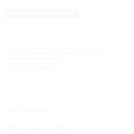
Где
найти
ПОДПИСАТЬСЯ НА НОВОСТИ
газету
Контакты
редакции
Авторы
Государственная Третьяковская галерея
Медиакит
Mediakit
Наталия Гончарова
САМОЕ ЧИТАЕМОЕ:
Некоторые любят