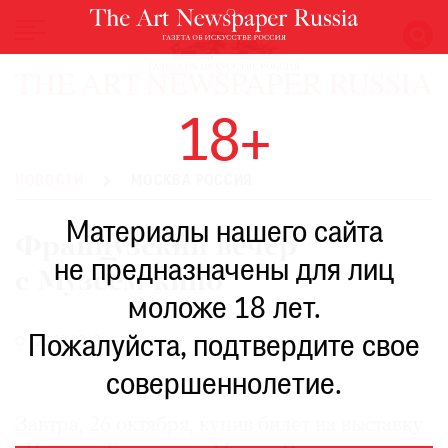
НОВОСТИ
18+
ВЫСТАВКИ
РЕСТАВРАЦИЯ
НОВОСТИ
МОСКВА РОССИЯ
КНИГИ
Материалы нашего сайта
ПО
Французский вечер
ПУТИ
не предназначены для лиц
с Музеем кино
РЕЙТИНГ
моложе 18 лет.
МУЗЕЕВ
РОСКОШЬ
Пожалуйста, подтвердите свое
26.10.2013
ПРИГЛАШЕНИЯ
совершеннолетие.
Завтра, 26 октября, купив билет на выставку