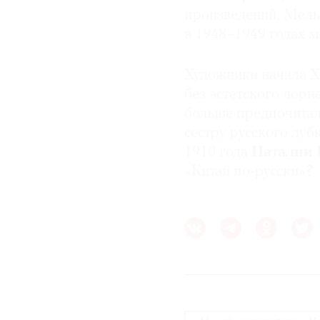
произведений, Мель
в 1948–1949 годах м
Художники начала X
без эстетского лорн
больше предпочитал
сестру русского лубк
1910 года
Наталии 
«Китай по-русски»?