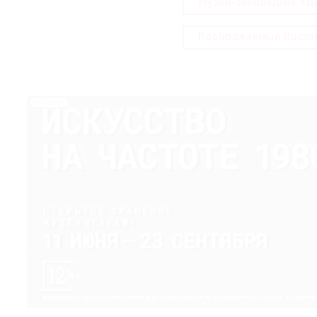
Музей-заповедник «Ц
Воображаемый Восток:
РЕКЛАМА