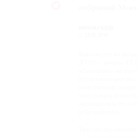
собраний Моск
© 2021 The Art Newspaper Russia
МИХАИЛ БОДЕ
12.01.2016
Как следует из назв
XVIII — начало XX 
«Царицыно» не прете
исследовательского 
популярному жанру з
типу показа искусст
экспонатов (а их со
и Петербурга).
Уже сам экзотическ