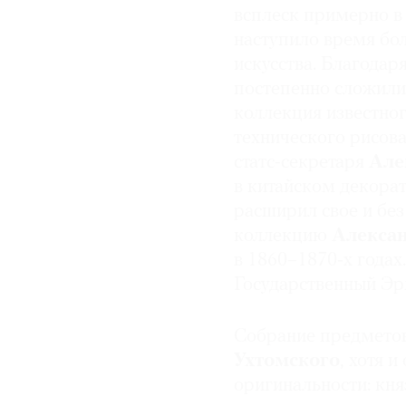
всплеск примерно в 
наступило время бо
искусства. Благода
постепенно сложилис
коллекция известно
технического рисов
статс-секретаря
Але
в китайском декора
расширил свое и без
коллекцию
Алексан
в 1860–1870‑х годах
Государственный Эр
Собрание предметов
Ухтомского
, хотя 
оригинальности: кня