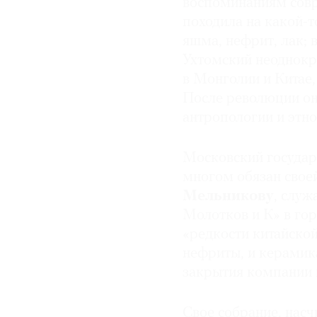
воспоминаниям совр
походила на какой-т
яшма, нефрит, лак; 
Ухтомский неоднокр
в Монголии и Китае,
После революции он
антропологии и этн
Московский государ
многом обязан свое
Мельникову
, слу
Молотков и К» в гор
«редкости китайской
нефриты, и керамика 
закрытия компании в
Свое собрание, нас