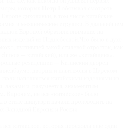
и. Так же, как некогда он удивлял первых
амеры, которых
Петр I
обязывал смотреть
 Европе диковинки, в том числе китайские
 камня и механические игрушки. В дальнейшем
ападной Европой обратили внимание на
ных изделий из Поднебесной. Что было в духе
коко, пустившей такой стилевой отросток, как
 chinois — китайский), или же «китайщина».
родные резиденции — Китайский дворец
аниенбауме, дворцы и павильоны в Царском
 стали наполняться китайскими изделиями из
и, лаками и, разумеется, знаменитым
. Впрочем, не все «китайское» было
 в стиле шинуазри начали производить на
х Западной Европы и России.
 все китайское, которая пережила еще один