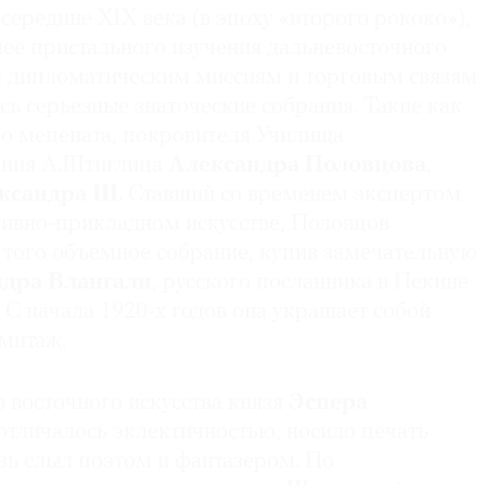
середине XIX века (в эпоху «второго рококо»),
лее пристального изучения дальневосточного
ря дипломатическим миссиям и торговым связям
ь серьезные знаточеские собрания. Такие как
го мецената, покровителя Училища
ания А.Штиглица
Александра Половцова
,
ксандра III
. Ставший со временем экспертом
тивно-прикладном искусстве, Половцов
 того объемное собрание, купив замечательную
дра Влангали
, русского посланника в Пекине
. С начала 1920‑х годов она украшает собой
митаж.
 восточного искусства князя
Эспера
и отличалось эклектичностью, носило печать
зь слыл поэтом и фантазером. По