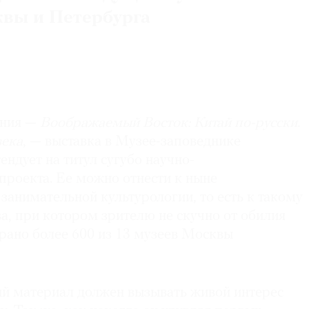
вы и Петербурга
ания —
Воображаемый Восток: Китай по-русски.
века
, — выставка в Музее-заповеднике
ндует на титул сугубо научно-
проекта. Ее можно отнести к ныне
анимательной культурологии, то есть к такому
ва, при котором зрителю не скучно от обилия
брано более 600 из 13 музеев Москвы
ий материал должен вызывать живой интерес