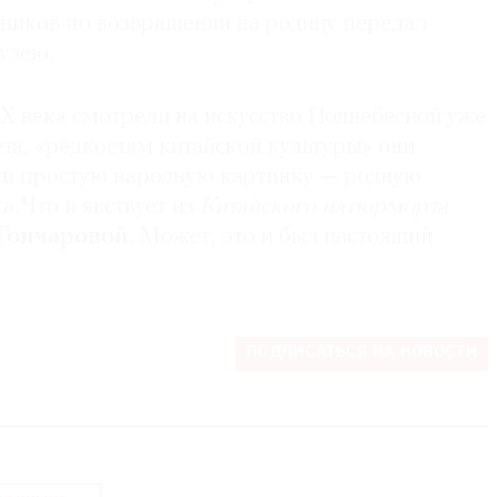
ников по возвращении на родину передал
узею.
X века смотрели на искусство Поднебесной уже
ета, «редкостям китайской культуры» они
и простую народную картинку — родную
а. Что и явствует из
Китайского натюрморта
Гончаровой
. Может, это и был настоящий
ПОДПИСАТЬСЯ НА НОВОСТИ