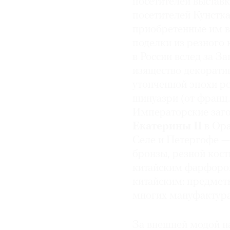
посетителей выставк
посетителей Кунстк
приобретенные им в
поделки из резного
в России вслед за З
изящество декоратив
утонченной эпохи ро
шинуазри (от франц.
Императорские заго
Екатерины II
в Ор
Селе и Петергофе —
бронзы, резной кост
китайским фарфором
китайским: предметы
многих мануфактура
За внешней модой на