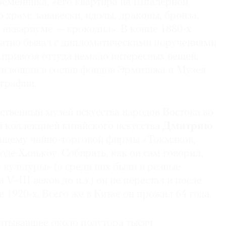
еменника, «его квартира на Шпалерной
о храм: занавески, идолы, драконы, бронза,
в аквариуме — крокодил». В конце 1880-х
атно бывал с дипломатическими поручениями
 привозя оттуда немало интересных вещей.
и вошли в состав фондов Эрмитажа и Музея
ографии.
ственный музей искусства народов Востока во
й коллекцией китайского искусства
Дмитрию
жащему чайно-торговой фирмы «Токмаков,
оде Ханькоу. Собирать, как он сам говорил,
 культуры» (а среди них были и резные
V–III веков до н.э.) он не перестал и после
 ­1920-х. Всего же в Китае он прожил 64 года.
читывавшее около полутора тысяч