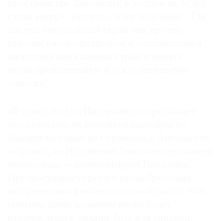
пространстве. Заменены, в частности, будут
Где
слова «негр», «индеец» и им подобные. Для
найти
многих европейских стран они прочно
газету
связаны с колониализмом и эксплуатацией
Контакты
населения завоеванных стран и имеют
редакции
пренебрежительную и оскорбительную
Авторы
окраску.
Медиакит
Mediakit
«В одних только Нидерландах проживает
около миллиона потомков выходцев из
бывших колоний: из Суринама, с Антильских
островов, из Индонезии. Уже поэтому важны
перемены», — комментирует Госселинк.
Предвосхищая упреки в пренебрежении
историческим контекстом, сообщается, что
оригинальные названия также будут
перечислены в онлайн-базе для справки.