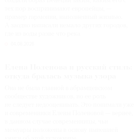
создали образ Венеции таким, каким его c
тех пор воспринимают европейцы, —
пример гармонии, наполненный жизнью.
А заодно написали немало других городов,
где из воды разве что река
04.08.2026
Елена Поленова и русский стиль:
откуда бралась музыка узора
Она не была главной в абрамцевском
сообществе художников, но ее роль
не следует недооценивать. Это понимали уже
и современники Елены Поленовой — вернее,
в данном случае современницы, чьи
мемуары положены в основу нынешней
книги об этой художнице