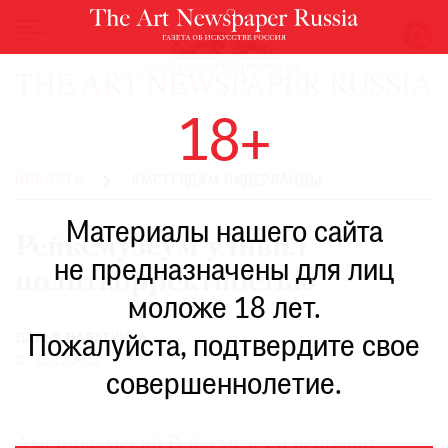
НОВОСТИ
18+
ВЫСТАВКИ
РЕСТАВРАЦИЯ
НОВОСТИ
АМСТЕРДАМ НИДЕРЛАНДЫ
КНИГИ
Материалы нашего сайта
ПО
Рейксмузеум удивил
ПУТИ
не предназначены для лиц
политкорректностью
РЕЙТИНГ
моложе 18 лет.
МУЗЕЕВ
РОСКОШЬ
ДАРЬЯ ПАЛАТКИНА
Пожалуйста, подтвердите свое
15.12.2015
ПРИГЛАШЕНИЯ
совершеннолетие.
Амстердамский Рейксмузеум исправит