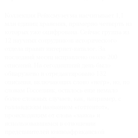
Коллекция Рейксмузеума насчитывает 1,1
млн единиц хранения, примерно четверть из
которых уже оцифрована. Сейчас группа из
©
12 научных сотрудников исторического
2021
The
отдела правит интернет-каталог. За
Art
последний месяц исправлено около 200
Newspaper
описаний. На сегодняшний день было
Russia
обнаружено и отредактировано 132
описания, включающих слово «негр», но, по
словам Госселинк, осталось еще немало
более сложных случаев, как, например, с
голландским названием «готтентот»,
происходящим от слова «заика» и
использовавшимся в отношении
представителей южноафриканской