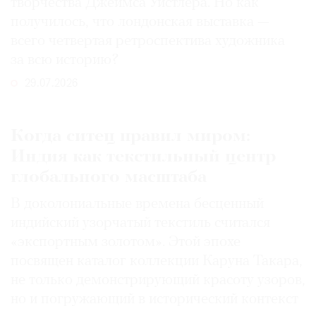
творчества Джеймса Уистлера. Но как
получилось, что лондонская выставка —
всего четвертая ретроспектива художника
за всю историю?
29.07.2026
Когда ситец правил миром:
Индия как текстильный центр
глобального масштаба
В доколониальные времена бесценный
индийский узорчатый текстиль считался
«экспортным золотом». Этой эпохе
посвящен каталог коллекции Каруна Такара,
не только демонстрирующий красоту узоров,
но и погружающий в исторический контекст