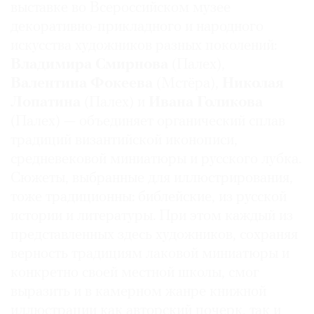
выставке во Всероссийском музее
Где
декоративно-прикладного и народного
найти
газету
искусства художников разных поколений:
Владимира Смирнова
(Палех),
Контакты
Валентина Фокеева
(Мстёра),
Николая
редакции
Лопатина
(Палех) и
Ивана Голикова
Авторы
(Палех) — объединяет органический сплав
Медиакит
традиций византийской иконописи,
Mediakit
средневековой миниатюры и русского лубка.
Сюжеты, выбранные для иллюстрирования,
тоже традиционны: библейские, из русской
истории и литературы. При этом каждый из
представленных здесь художников, сохраняя
верность традициям лаковой миниатюры и
конкретно своей местной школы, смог
выразить и в камерном жанре книжной
иллюстрации как авторский почерк, так и