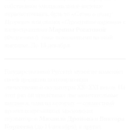
собственное эмоциональное видение
первоисточника, будь то «
Слово о полку
Игореве
» или сказка «
Строптивая царевна
» с
иллюстрациями
Марины Рогатовой
©
(Федоскино), тоже показанными на этой
2021
выставке. До 13 декабря.
The
Art
Newspaper
Russia
Государственный Русский музей не изменяет
своей традиции популяризации
отечественной скульптуры ХХ–XXI веков. На
этот раз он представил две замечательные
выставки, одна из которых — совместный
проект современных московских
скульпторов
Михаила Дронова
и
Виктора
Корнеева
(до 14 декабря), а другая