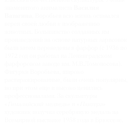
классика отечественной скульптуры. Ученик
знаменитого анималиста
Василия
Ватагина
, Воробьев всю жизнь оставался
верен своей любви к изображению
животных. Большинство созданных им
произведений на основе натурных зарисовок
были затем переведены в фарфор (с 1936 по
1972 год он работал на Ленинградском
фарфоровом заводе им. М.В.Ломоносова).
Фигурки Воробьева, широко
растиражированные, были очень популярны,
но при этом еще и высоко ценились
профессионалами. За скульптуры
«
Гималайский медведь
» и «
Пантера
»
художник получил серебряную медаль на
Всемирной выставке 1958 года в Брюсселе.