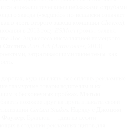
авится апокалиптическими пейзажами с трубами
щего завода («segundo» по-испански означает
зван в честь второго завода компании
Chevron
).
нования в 2013 году
ESMoA
громко заявил
естве Лос-Анджелеса инсталляцией немецкого
я Систига
Anti Ark (Антиковчег
, 2013)
роектами, затрагивающими такие темы, как
ость.
дорогах, куда ни глянь, все сплошь рекламные
ие гламурные товары водителям и их
вшим в бесконечных пробках.
Мэтью
бавить похожие друг на друга плакаты своей
стилизаций
Certain Snakes
. Наряду с
Джоном
 Фаулер
, Браннон — один из десяти
ующих в создании рекламных щитов для