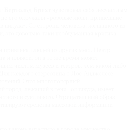
г
Бертольд Брехт
чувствовал себя несчастным
 где его окружали «розовые люди, пришедшие
 в никуда». Со стороны человека, изгнанного из
, это довольно-таки необдуманная критика.
а привлекал людей из других мест. Центр
ца и пляжей, он в то же время может
ьшим числом музеев и театров, чем какой-либо
Для каждого стереотипа о Лос-Анджелесе
лючений. Этот многополярный
й город, лежащий в тени Голливуда, имеет
стного и суетливого. Отрицательный образ
тивируют средства массовой информации
го канона взрастило в городе множество