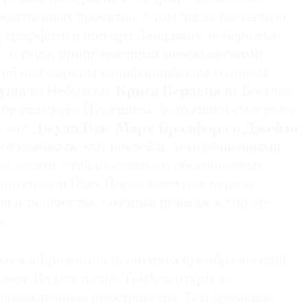
жественных проектов, в том числе настенную
, граффити и поп-арт Западного побережья.
о города, приправленный мексиканскими
ший под жарким калифорнийским солнцем,
Руша
из Небраски,
Криса Бердена
из Бостона
 британского Йоркшира. Художники «местного
е как
Джуди Бак
,
Марк Брэдфорд
и
Джеймс
ют снабжать этот коктейль доморощенными
ле десятилетий не слишком обоснованных
рной сценой Нью-Йорка наступил период
я и творчества, который привлек к городу
.
 музея Бродов стали столпом преобразований
леса. Издательство Taschen открыло
художественное пространство. Тем временем