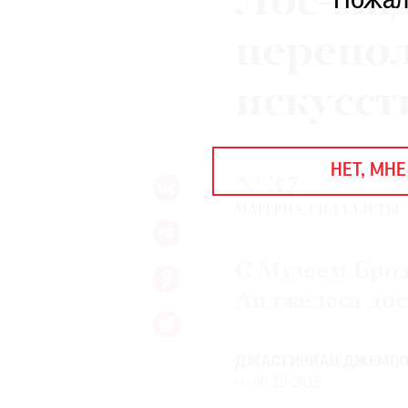
Лос-Ан
Пожал
ЕЖЕГОДНАЯ ПРЕМИЯ
КИНОФЕСТИВАЛЬ
перепо
искусст
Подписаться на новости
Подписаться на газету
НЕТ, МНЕ
Где найти газету
№37
МАТЕРИАЛ ИЗ ГАЗЕТЫ
Контакты редакции
Авторы
Медиакит
Mediakit
С Музеем Брод
Анджелеса дос
ДЖАСТИНИАН ДЖЕМП
30.10.2015