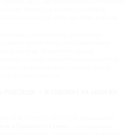
 Museum
(нем. «музей поворота»), отсутствие
ельских комитетов и много­уровневой
т возможность ускорить введение новаций.
чательно разнообразны, а в богатую
грамму входят театр, изобразительное
кино и история. Размытость границ
 влияние создают множество возможностей
в парадоксальном краю розовых людей,
да, едущих в никуда...
Ь ПОВСЮДУ — И ГОВОРИТ НА МНОГИХ
ей «Эль Сегундо» (
ESMoA
), основанный
вой
и
Брайаном Суини
, — на удивление
ое пространство, затерявшееся в той части