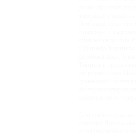
разнообразных худо
живопись «чиканос»
Особый рецепт этог
специями и вызрев
привлек сюда
Эда 
и
Дэвида Хокни
из
производства», таки
Таррелл
, продолжа
ингредиентами. Пос
сравнений с культу
экспериментировани
внимание всего мира
Соты нового здания
в центре Лос-Андже
в Голливуде новое 