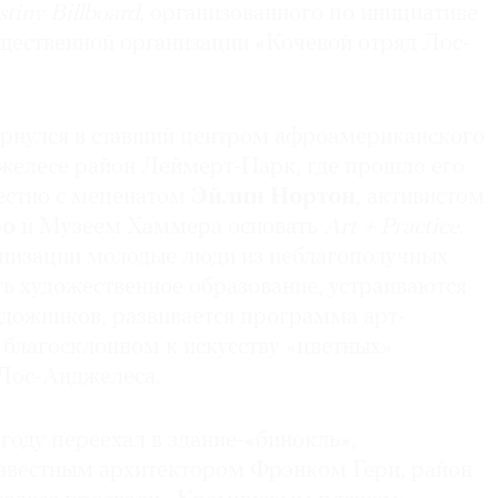
tiny Billboard
, организованного по инициативе
ественной организации «Кочевой отряд Лос-
ернулся в ставший центром афроамериканского
джелесе район Леймерт-Парк, где прошло его
местно с меценатом
Эйлин Нортон
, активистом
ро
и Музеем Хаммера основать
Art + Practice
.
анизации молодые люди из неблагополучных
ь художественное образование, устраиваются
удожников, развивается программа арт-
 благосклонном к искусству «цветных»
Лос‑Анджелеса.
 году переехал в здание-«бинокль»,
звестным архитектором Фрэнком Гери, район