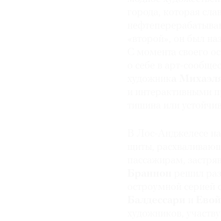
города, которая сл
нефтеперерабатываю
«второй», он был на
С момента своего ос
о себе в арт-сообщ
художник
а Михаэл
и интерактивными п
тишина или устойчив
В Лос-Анджелесе на 
щиты, расхваливающ
пассажирам, застря
Браннон
решил раз
остроумной серией 
Балдессари
и
Евой
художников, участв