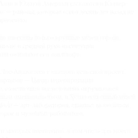
 Азии и Южной Америки стекаются в Калвер-
 — районы, которые всего десять лет назад не
ярностью.
на известны только крупные музеи города,
нькие и средней руки институции
пени оживляют его ландшафт.
в Лос-Анджелесе у каждого есть свой проект.
тартапов — Центр интерпретации
и, сочетающий исследования окружающей
нным вмешательством, и Художественный музей
MoA
) — арт-лаборатория, ставшая важнейшим
торов и музейных работников.
и молодых институций, в том числе для моего