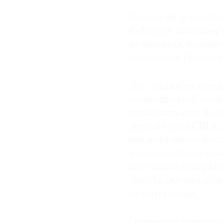
Немецкий драматур
© 2021 The Art Newspaper Russia
в «Городе ангелов»,
из ниоткуда, едущие
нацистской Германии
Лос-Анджелес всегд
знаменитостей, солн
похвастать куда бол
другой город США. 
найдется много иск
и многонациональны
репутацию поверхно
Лос-Анджелеса куль
самого города.
Отсутствие застывше