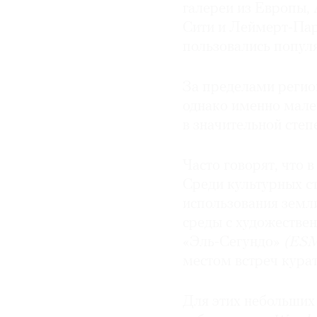
галереи из Европы,
Сити и Леймерт-Парк
пользовались попул
За пределами регио
однако именно мале
в значительной сте
Часто говорят, что 
Среди культурных с
использования земл
среды с художестве
«Эль-Сегундо»
(ES
местом встреч кура
Для этих небольших 