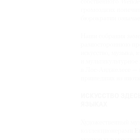
собственного
Wende
громоздких попечит
бюрократии означае
Наши собрания заме
разностороннюю про
искусство, музыка, 
и мультикультурное
в Лос-Анджелесе — 
пришедших из ниотку
ИСКУССТВО ЗДЕС
ЯЗЫКАХ
Художественный муз
коллекционерами
Е
модное художественн