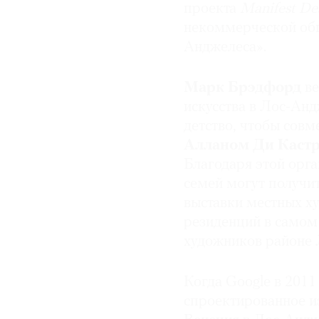
проекта
Manifest Des
некоммерческой общ
Анджелеса».
Марк Брэдфорд
в
искусства в Лос-Ан
детство, чтобы сов
Алланом Ди Каст
Благодаря этой орг
семей могут получит
выставки местных х
резиденций в самом
художников районе 
Когда Google в 2011
спроектированное и