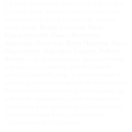
XX века, блестящим знатоком которого был
Где
Шустер, лично знавший многих теперь уже
найти
газету
классиков той эпохи. Достаточно назвать
лишь имена:
Натан Альтман
,
Петр
Контакты
Кончаловский
,
Павел
Кузнецов
,
редакции
Аристарх Лентулов
,
Илья Машков
,
Нико
Авторы
Пиросмани
,
Мартирос Сарьян
,
Роберт
Медиакит
Фальк
, — их произведения, представленные
Mediakit
в галерее, украсили бы любой большой
музей.
Причем Шустер, человек огромной
культуры, коллекционировал не просто вещи
безупречного качества и происхождения, но
и истории, связанные с судьбой конкретного
художника и его временем. Неудивительно,
что его собрание и сегодня считается
образцовым. До 20 декабря.