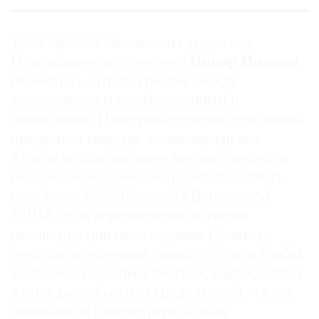
Тема проекта
Экосистема эксцессов
Политехнического музея и
Пинар Йолдаш
©
необычна — что-то среднее между
2021
высказыванием художественным и
The
социальным. Известная турецкая художница
Art
придумала мир, где жизнь зародилась
Newspaper
в среде из пластикового мусора, продукта
Russia
бездумной человеческой деятельности. В
павильоне № 26 (бывший «Транспорт»)
ВДНХ, куда переместился на время
реконструкции своего здания Политех,
соорудили огромный синий куб, где в колбах
выставлены органы животных, вынужденных
жить и размножаться среди мусора — в так
называемой пластисфере. Колбы