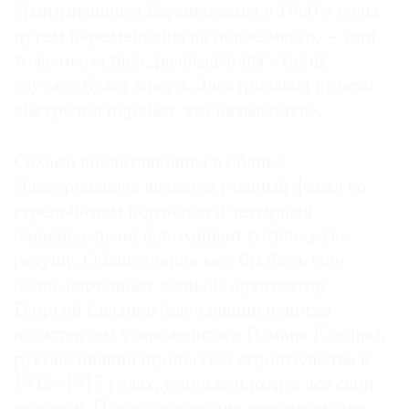
Дмитриевичем Барановским в 1960-е годы
путем перемещения на новое место, — они
тоже оказались „развыявлены“. Таких
случаев будет много. Электрозавод просто
выстрелил первым, что называется».
Самым впечатляющим в облике
Электрозавода является главный фасад со
стрельчатым порталом и четырьмя
башенками: он напоминает готическую
ратушу. Облик здания мог бы быть еще
более нарядным, если бы архитектор
Георгий Евланов (служивший некогда
ассистентом у знаменитого Романа Клейна),
руководивший процессом строительства в
1915–1917 годах, успел воплотить все свои