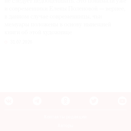
не следует недооценивать. Это понимали уже
и современники Елены Поленовой — вернее,
в данном случае современницы, чьи
мемуары положены в основу нынешней
книги об этой художнице
31.07.2026
Контакты редакции
Авторы