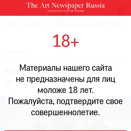
НОВОСТИ
18+
ВЫСТАВКИ
РЕСТАВРАЦИЯ
НОВОСТИ
КНИГИ
Материалы нашего сайта
ПО
Как спасти Электрозавод
ПУТИ
не предназначены для лиц
от разрушения?
РЕЙТИНГ
моложе 18 лет.
МУЗЕЕВ
РОСКОШЬ
Пожалуйста, подтвердите свое
ПРИГЛАШЕНИЯ
совершеннолетие.