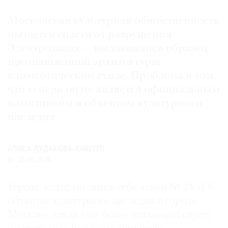
Где
Московская культурная общественность
найти
газету
пытается спасти от разрушения
Электрозавод — выдающийся образец
Контакты
промышленной архитектуры
редакции
в неоготическом стиле. Проблема в том,
Авторы
что теперь он не является официальным
Медиакит
памятником и объектом культурного
Mediakit
наследия
АЛИСА ДУДАКОВА-КАШУРО
23.06.2026
Угроза, которую таит в себе закон № 24 «Об
объектах культурного наследия в городе
Москве», стала еще более осязаемой спустя