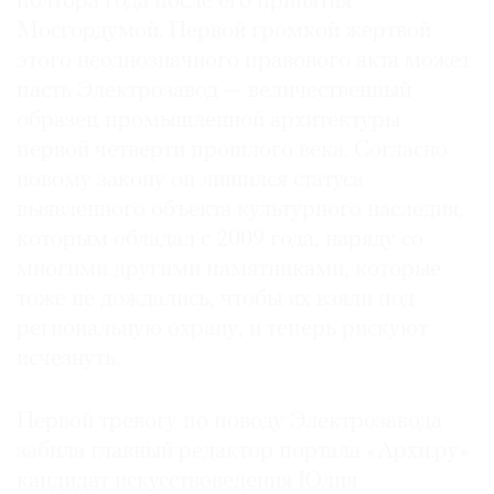
полтора года после его принятия
Мосгордумой. Первой громкой жертвой
этого неоднозначного правового акта может
пасть Электрозавод — величественный
©
образец промышленной архитектуры
2021
первой четверти прошлого века. Согласно
The
новому закону он лишился статуса
Art
выявленного объекта культурного наследия,
Newspaper
которым обладал с 2009 года, наряду со
Russia
многими другими памятниками, которые
тоже не дождались, чтобы их взяли под
региональную охрану, и теперь рискуют
исчезнуть.
Первой тревогу по поводу Электрозавода
забила главный редактор портала «Архи.ру»
кандидат искусствоведения Юлия