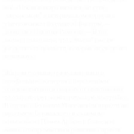
всё. «После пожара начался, по сути,
„евроремонт“ в историческом корпусе с
уничтожением подлинной фактуры, —
добавляет Никитин-Римский. — В тот
момент стало ясно, что „Эталон“ уже не
разделяет те ценности, которые он разделял
поначалу».
Жители столицы, градозащитники и
профильные эксперты с переменным
успехом пытаются уберечь от уничтожения
то одну, то другую историческую постройку.
В случае с Большим Московским цирком на
проспекте Вернадского и с «домом-
книжкой» на Новом Арбате к более или
менее компромиссным решениям прийти