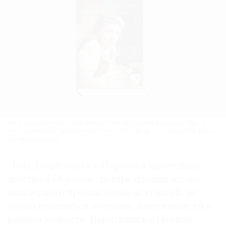
Marie-Laure Bernadac. Knife-Woman: The Life of Louise Bourgeois / Пер. на
англ. Lauren Elkin. Yale University Press. 472 с.: 36 цв. и 34 ч/б ил. £30, $38. На
английском языке
Луиз, родившаяся в Париже и проведшая
детство в Обюсоне, центре французского
шпалерного производства, всю жизнь не
могла избавиться от травм, нанесенных ей в
раннем возрасте. Вернувшись с Первой