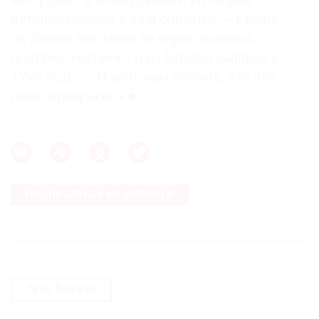
абсурдных и шокирующих. «Я не раз
путешествовала в ад и обратно, — гласит
шутливое послание на серии носовых
платков, которое Луиз Буржуа вышила в
1996 году. — И хочу вам сказать, что это
было прекрасно»
ПОДПИСАТЬСЯ НА НОВОСТИ
Луиз Буржуа