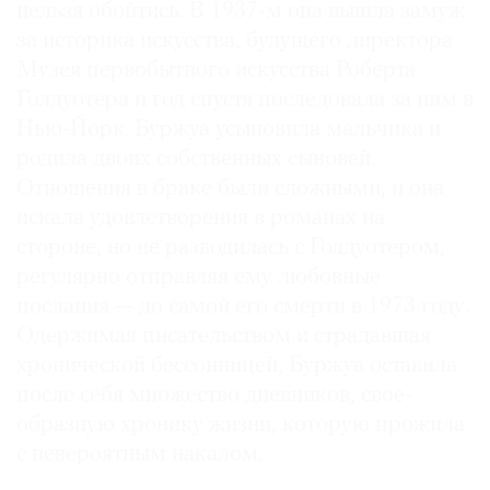
нельзя обойтись. В 1937-м она вышла замуж
за историка искусства, будущего директора
Музея первобытного искусства Роберта
Голдуотера и год спустя последовала за ним в
Нью-Йорк. Буржуа усыновила мальчика и
родила двоих собственных сыновей.
Отношения в браке были сложными, и она
искала удовлетворения в романах на
стороне, но не разводилась с Голд­уотером,
регулярно отправляя ему любовные
послания — до самой его смерти в 1973 году.
Одержимая писательством и страдавшая
хронической бессонницей, Буржуа оставила
после себя множество дневников, свое­
образную хронику жизни, которую прожила
с невероятным накалом.