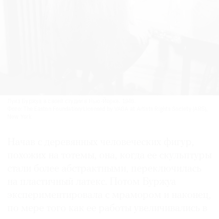
Луиз Буржуа в своей студии в Нью-Йорке. 1946.
Фото: The Easton Foundation/Licensed by VAGA at Artists Rights Society (ARS),
New York
Начав с деревянных человеческих фигур,
похожих на тотемы, она, когда ее скульп­туры
стали более абстрактными, переключилась
на пластичный латекс. Потом Буржуа
экспериментировала с мрамором и наконец,
по мере того как ее работы увеличивались в