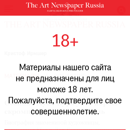
НОВОСТИ
18+
ВЫСТАВКИ
РЕСТАВРАЦИЯ
Кристоф Ирмшер
КНИГИ
Материалы нашего сайта
ПО
ПУТИ
МАТЕРИАЛЫ
ВСЕ АВТОРЫ
не предназначены для лиц
РЕЙТИНГ
моложе 18 лет.
МУЗЕЕВ
РОСКОШЬ
Пожалуйста, подтвердите свое
Обаяние Луиз Буржуа — порою
ПРИГЛАШЕНИЯ
совершеннолетие.
скромное, но чаще не очень
Биография знаменитой художницы,