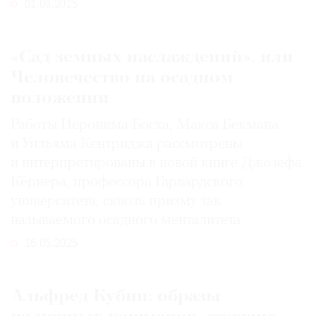
01.08.2025
«Сад земных наслаждений», или
©
Человечество на осадном
2021
положении
The
Работы Иеронима Босха, Макса Бекмана
Art
и Уильяма Кентриджа рассмотрены
Newspaper
и интерпретированы в новой книге Джозефа
Russia
Кёрнера, профессора Гарвардского
университета, сквозь призму так
называемого осадного менталитета
16.05.2025
Альфред Кубин: образы