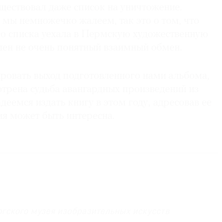
уществовал даже список на уничтожение.
 мы немножечко жалеем, так это о том, что
го списка уехала в Пермскую художественную
шен не очень понятный взаимный обмен.
ировать выход подготовленного нами альбома,
отрена судьба авангардных произведений из
деемся издать книгу в этом году, адресовав ее
ия может быть интересна.
гского музея изобразительных искусств