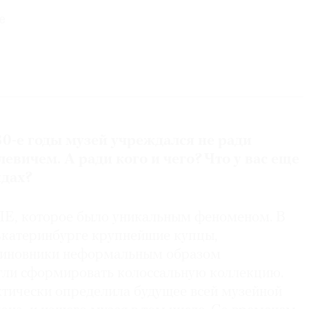
е
ием филологический факультет Уральского
верситета (УрГУ)
 обучение в аспирантуре, преподавал в УрГУ и
еском университете
30-е годы музей учреждался не ради
л книжное издательство «Артефакт»
евичем. А ради кого и чего? Что у вас еще
ндах?
еринбургского музея изобразительных искусств
ЛЕ, которое было уникальным феноменом. В
катеринбурге крупнейшие купцы,
чиновники неформальным образом
гли сформировать колоссальную коллекцию.
ктически определила будущее всей музейной