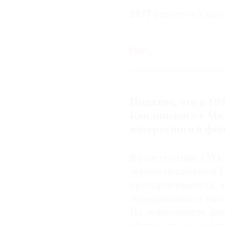
1977
родился в Киров
1999
окончил с отлич
Еще…
государственного уни
2000–2003
продолжил
Уральском педагогич
Понятно, что в 19
2006–2010
возглавля
Кандинского с Мал
интересного в фо
С 2010
директор Екат
Я уже упомянул УО
дореволюционном Е
предприниматели, 
объединились и смо
Их деятельность фа