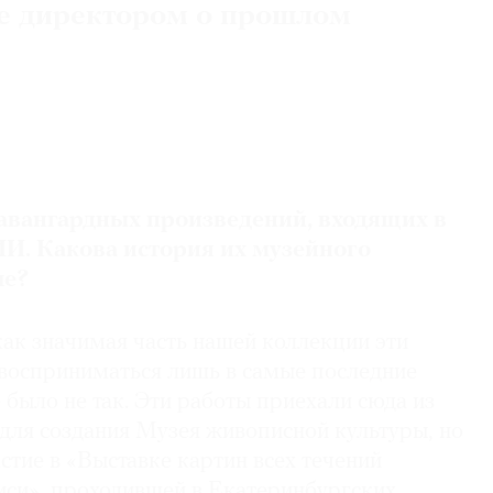
ее директором о прошлом
 авангардных произведений, входящих в
И. Какова история их музейного
ле?
как значимая часть нашей коллекции эти
 восприниматься лишь в самые последние
 было не так. Эти работы приехали сюда из
 для создания Музея живописной культуры, но
стие в «Выставке картин всех течений
си», проходившей в Екатеринбургских