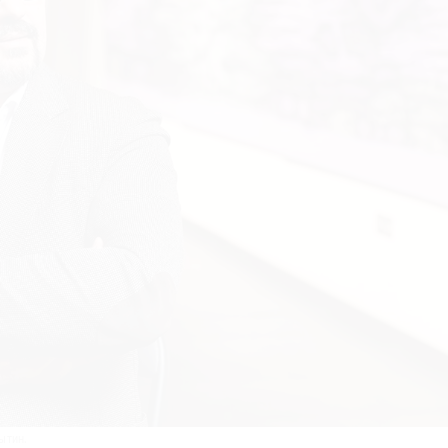
ытин.