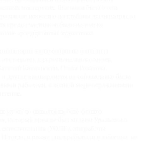
венных мастерских. Выставка была очень
ративное искусство до глубины души потрясло
тя среди участников были не только
вполне традиционные художники.
той истории наше собрание авангарда
 эталонному для регионального музея.
асилий Кандинский, Ольга Розанова,
и другие авангардисты на той выставке были
выми работами, в полной мере отражавшими
шление.
аш музей создавался на базе фондов
ея, который прежде был музеем Уральского
 естествознания (УОЛЕ), эти работы
 И тогда, и позже они пребывали в забвении, но