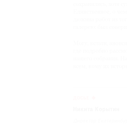
сохранились, хотя с
Единственное, о чем
дюжина работ из то
галерею: был совер
Могу, кстати, анонс
где подробно рассм
нашего собрания. На
всем, кому их истор
ДОСЬЕ
Никита Корытин
Директор Екатеринбур