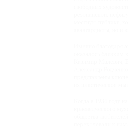
свободных художест
резонансной, нефигу
местную публику, хо
авангардисты, но и 
Именно благодаря э
оказалось близким к
Казимир Малевич, В
Александр Родченко 
представлены ключе
их пластическое мы
Когда в 1936 году н
краеведческого муз
общества любителей
перекочевали к нам.