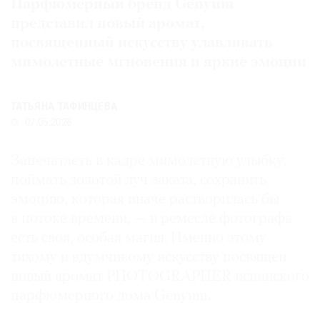
Парфюмерный бренд Genyum
Где
представил новый аромат,
найти
посвященный искусству улавливать
газету
мимолетные мгновения и яркие эмоции
Контакты
редакции
ТАТЬЯНА ТАФИНЦЕВА
Авторы
07.05.2026
Медиакит
Mediakit
Запечатлеть в кадре мимолетную улыбку,
поймать золотой луч заката, сохранить
эмоцию, которая иначе растворилась бы
в потоке времени, — в ремесле фотографа
есть своя, особая магия. Именно этому
тихому и вдумчивому искусству посвящен
новый аромат PHOTOGRAPHER испанского
парфюмерного дома Genyum.