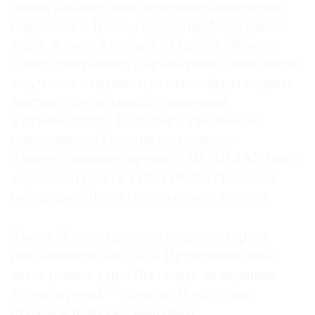
жизнь работает как источник вдохновения.
Выросшая в Грасе, сердце парфюмерного
мира, и ныне живущая в Париже, Жакен
умеет превращать в ароматные композиции
все, что ее окружает: от атмосферы модных
выставок до пейзажей, увиденных
в путешествиях. Ее почерк уже знаком
поклонникам Genyum по свежему
и многогранному аромату MUSICIAN (англ.
«музыкант»), но в PHOTOGRAPHER она
раскрывает новую грань своего таланта.
Амели Жакен удалось создать историю,
рассказанную без слов. Представьте себе
тихое раннее утро. Вы стоите на вершине
холма, в руках — камера. Воздух еще
прохладен, но уже наполнен