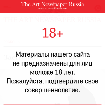
НОВОСТИ
18+
ВЫСТАВКИ
РЕСТАВРАЦИЯ
РОСКОШЬ
КНИГИ
Материалы нашего сайта
ПО
Застывшее мгновение
ПУТИ
не предназначены для лиц
РЕЙТИНГ
моложе 18 лет.
МУЗЕЕВ
РОСКОШЬ
Пожалуйста, подтвердите свое
ПРИГЛАШЕНИЯ
совершеннолетие.