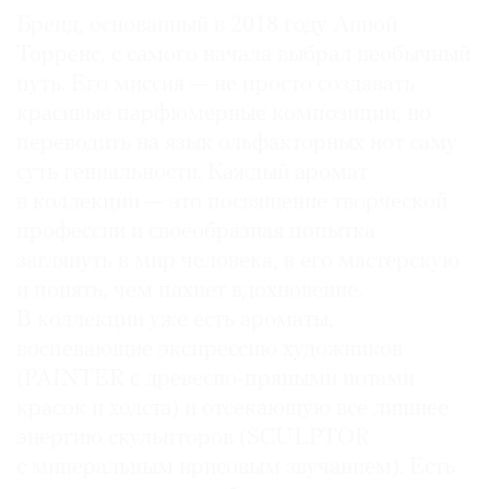
Бренд, основанный в 2018 году Анной
Торренс, с самого начала выбрал необычный
путь. Его миссия — не просто создавать
красивые парфюмерные композиции, но
©
переводить на язык ольфакторных нот саму
2021
The
суть гениальности. Каждый аромат
Art
в коллекции — это посвящение творческой
Newspaper
профессии и своеобразная попытка
Russia
заглянуть в мир человека, в его мастерскую
и понять, чем пахнет вдохновение.
В коллекции уже есть ароматы,
воспевающие экспрессию художников
(PAINTER с древесно-пряными нотами
красок и холста) и отсекающую все лишнее
энергию скульпторов (SCULPTOR
с минеральным ирисовым звучанием). Есть