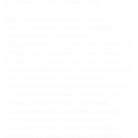
построено ни одного нового дома.
И вот в глубине квартала, в уютном
переулке, в скором времени по­явится
завораживающе красивый дом
«Палашёвский 11» от девелопера Sminex. Он
обещает стать современной жемчужиной
исторического райо­на. Этот дом — яркое
воплощение фирменного подхода компании
Fine Development, где каждая деталь
продумана для исключительного комфорта.
Облик дома многогранен благодаря трем
разным фасадам: один — глянцевый,
с футуристичными парящими террасами,
отражающими небо и историческую
застройку; второй — монументальный, из
натурального камня, с изящной волновой