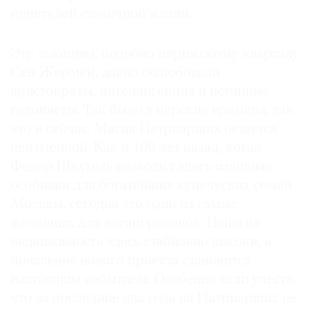
ценителей столичной жизни.
Эту локацию, подобно парижскому кварталу
Сен-Жермен, давно облюбовали
©
аристократы, интеллигенция и истинные
2021
The
гедонисты. Так было в царские времена, так
Art
это и сейчас. Магия Патриарших остается
Newspaper
неизменной. Как и 100 лет назад, когда
Russia
Федор Шехтель возводил здесь изящные
особняки для богатейших купеческих семей
Москвы, сегодня это один из самых
желанных для жиз­ни районов. Цены на
недвижимость здесь стабильно высоки, а
появление нового проекта становится
настоящим событием. Особен­но если учесть,
что за последние два года на Патриарших не