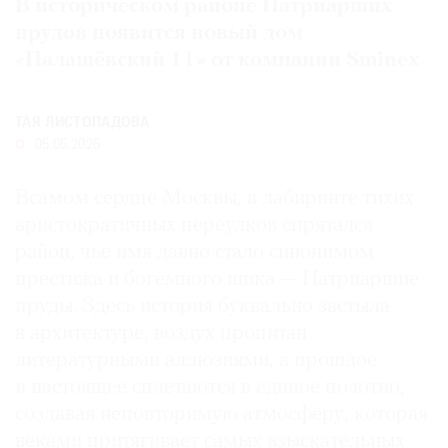
В историческом районе Патриарших
Где
прудов появится новый дом
найти
«Палашёвский 11» от компании Sminex
газету
Контакты
ТАЯ ЛИСТОПАДОВА
редакции
05.05.2026
Авторы
Медиакит
Всамом сердце Москвы, в лабиринте тихих
Mediakit
аристократичных переулков спрятался
район, чье имя давно стало синонимом
престижа и богемного шика — Патриаршие
пруды. Здесь история буквально застыла
в архитектуре, воздух пропитан
литературными аллюзиями, а прошлое
и настоящее сплетаются в единое полотно,
создавая неповторимую атмосферу, которая
веками притягивает самых взыскательных