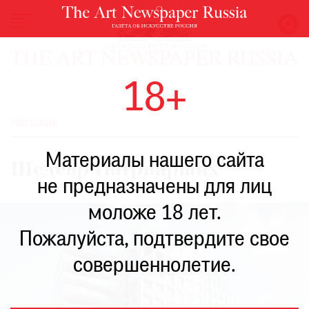
НОВОСТИ
18+
ВЫСТАВКИ
РЕСТАВРАЦИЯ
РОСКОШЬ
КНИГИ
Материалы нашего сайта
ПО
Шедевр Патриарших
ПУТИ
не предназначены для лиц
РЕЙТИНГ
моложе 18 лет.
МУЗЕЕВ
РОСКОШЬ
Пожалуйста, подтвердите свое
ПРИГЛАШЕНИЯ
совершеннолетие.