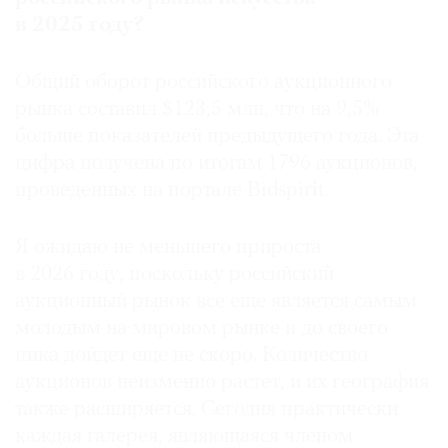
в 2025 году?
Общий оборот российского аукционного
©
рынка составил $123,5 млн, что на 9,5%
2021
больше показателей предыдущего года. Эта
The
цифра получена по итогам 1796 аукционов,
Art
проведенных на портале Bidspirit.
Newspaper
Russia
Я ожидаю не меньшего прироста
в 2026 году, поскольку российский
аукционный рынок все еще является самым
молодым на мировом рынке и до своего
пика дойдет еще не скоро. Количество
аукционов неизменно растет, и их гео­графия
также расширяется. Сегодня практически
каждая галерея, являющаяся членом