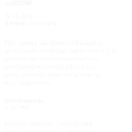
Где
найти
№140
газету
МАТЕРИАЛ ИЗ ГАЗЕТЫ
Контакты
редакции
Президент платформы Bidspirit,
Авторы
на которой проводят торги более 200
Медиакит
российских аукционных домов,
Mediakit
рассказал об итогах 2025 года,
особенностях спроса и портрете
коллекционера
ТАТЬЯНА МАРКИНА
09.04.2026
Каковы главные достижения
российского рынка искусства