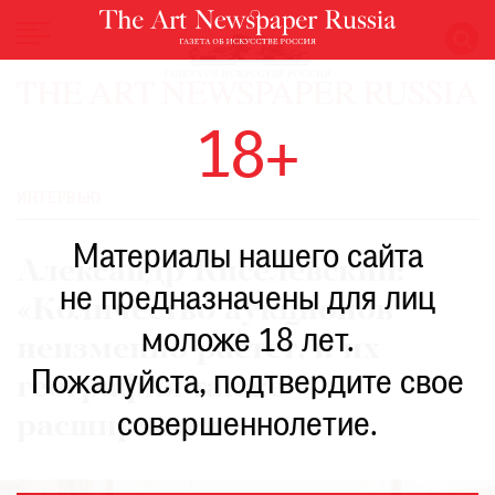
НОВОСТИ
18+
ВЫСТАВКИ
РЕСТАВРАЦИЯ
ИНТЕРВЬЮ
КНИГИ
Материалы нашего сайта
ПО
Александр Киселевский:
ПУТИ
не предназначены для лиц
«Количество аукционов
РЕЙТИНГ
моложе 18 лет.
МУЗЕЕВ
неизменно растет, и их
РОСКОШЬ
Пожалуйста, подтвердите свое
география также
ПРИГЛАШЕНИЯ
совершеннолетие.
расширяется»