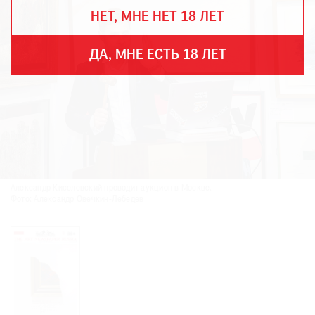
THE
НЕТ, МНЕ НЕТ 18 ЛЕТ
ART
NEWSPAPER
В
ДА, МНЕ ЕСТЬ 18 ЛЕТ
МИРЕ
ЕЖЕГОДНАЯ
ПРЕМИЯ
КИНОФЕСТИВАЛЬ
Александр Киселевский проводит аукцион в Москве.
Подписаться
Фото: Александр Овечкин-Лебедев
на
новости
Подписаться
на
газету