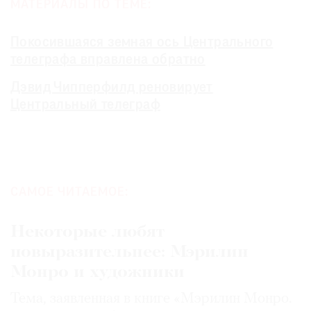
МАТЕРИАЛЫ ПО ТЕМЕ:
Покосившаяся земная ось Центрального
телеграфа вправлена обратно
Дэвид Чипперфилд реновирует
Центральный телеграф
САМОЕ ЧИТАЕМОЕ:
Некоторые любят
повыразительнее: Мэрилин
Монро и художники
Тема, заявленная в книге «Мэрилин Монро.