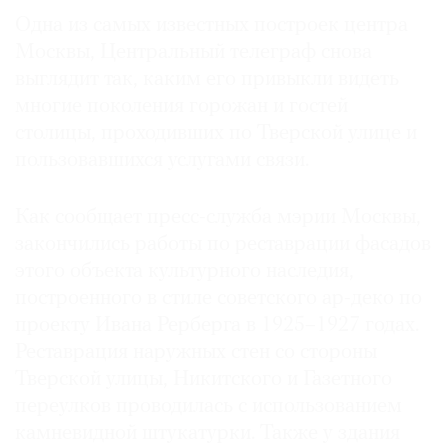
Где
Одна из самых известных построек центра
найти
Москвы, Центральный телеграф снова
газету
выглядит так, каким его привыкли видеть
многие поколения горожан и гостей
Контакты
столицы, проходивших по Тверской улице и
редакции
пользовавшихся услугами связи.
Авторы
Медиакит
Как сообщает пресс-служба мэрии Москвы,
Mediakit
закончились работы по реставрации фасадов
этого объекта культурного наследия,
построенного в стиле советского ар-деко по
проекту Ивана Рерберга в 1925–1927 годах.
Реставрация наружных стен со стороны
Тверской улицы, Никитского и Газетного
переулков проводилась с использованием
камневидной штукатурки. Также у здания