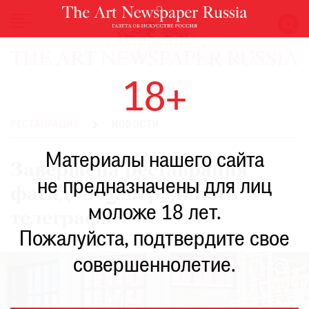
НОВОСТИ
18+
ВЫСТАВКИ
РЕСТАВРАЦИЯ
РЕСТАВРАЦИЯ
НОВОСТИ
КНИГИ
Материалы нашего сайта
ПО
Завершена реставрация
ПУТИ
не предназначены для лиц
фасадов Центрального
РЕЙТИНГ
моложе 18 лет.
МУЗЕЕВ
телеграфа
РОСКОШЬ
Пожалуйста, подтвердите свое
ПРИГЛАШЕНИЯ
совершеннолетие.