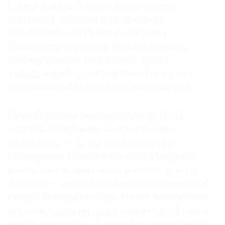
были усилены фундаменты и грунты
основания, обустроена подземная
автостоянка с въездом со стороны
Никитского переулка. Над внутренним
©
двором возвели стеклянный купол,
2021
защищающий пространство от осадков и
The
наполняющий его естественным светом.
Art
Newspaper
Петербургские реставраторы из ОАО
Russia
«Специализированное строительное
управление — 5» (на счету которого
реставрация Биржи и усадьбы Монрепо)
восстановили знаковые элементы декора
фасадов — почти трехметровый витражный
глобус, который теперь, спустя десятилетия
простоя, снова вертится вокруг своей оси, и
часы с колоколом. Также были приведены в