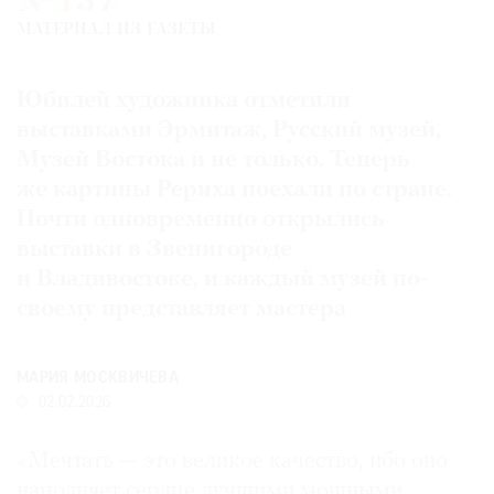
№137
Где
МАТЕРИАЛ ИЗ ГАЗЕТЫ
найти
газету
Юбилей художника отметили
Контакты
выставками Эрмитаж, Русский музей,
редакции
Музей Востока и не только. Теперь
Авторы
же картины Рериха поехали по стране.
Медиакит
Почти одновременно открылись
Mediakit
выставки в Звенигороде
и Владивостоке, и каждый музей по-
своему представляет мастера
МАРИЯ МОСКВИЧЕВА
02.02.2026
«Мечтать — это великое качество, ибо оно
наполняет сердце лучшими мощными