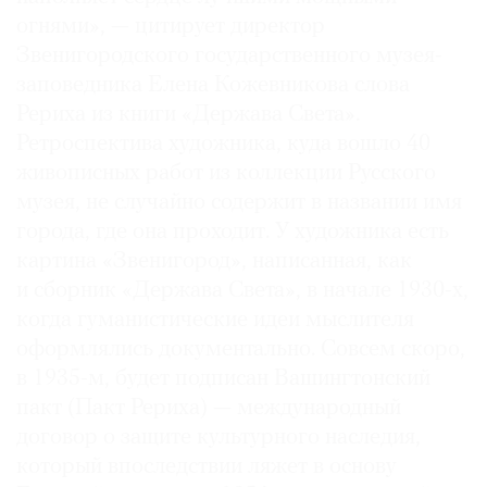
огнями», — цитирует директор
Звенигородского государственного музея-
заповедника Елена Кожевникова слова
Рериха из книги «Держава Света».
©
2021
Ретроспектива художника, куда вошло 40
The
живописных работ из коллекции Русского
Art
музея, не случайно содержит в названии имя
Newspaper
города, где она проходит. У художника есть
Russia
картина «Звенигород», написанная, как
и сборник «Держава Света», в начале ­1930-х,
когда гуманистические идеи мыслителя
оформлялись документально. Совсем скоро,
в 1935-м, будет подписан Вашингтонский
пакт (Пакт Рериха) — международный
договор о защите культурного наследия,
который впоследствии ляжет в основу