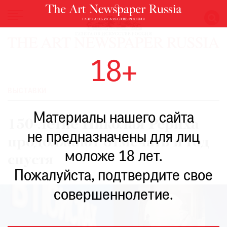
НОВОСТИ
18+
ВЫСТАВКИ
РЕСТАВРАЦИЯ
ВЫСТАВКИ
КНИГИ
Материалы нашего сайта
ПО
150-летие Николая Рериха
ПУТИ
не предназначены для лиц
продолжают отмечать и год
РЕЙТИНГ
моложе 18 лет.
МУЗЕЕВ
спустя
РОСКОШЬ
Пожалуйста, подтвердите свое
ПРИГЛАШЕНИЯ
совершеннолетие.