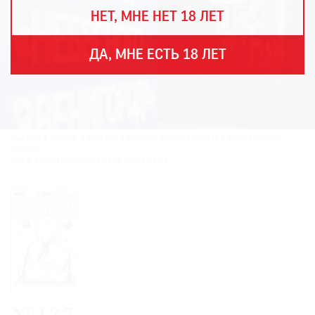
THE
НЕТ, МНЕ НЕТ 18 ЛЕТ
ART
NEWSPAPER
В
ДА, МНЕ ЕСТЬ 18 ЛЕТ
МИРЕ
ЕЖЕГОДНАЯ
ПРЕМИЯ
КИНОФЕСТИВАЛЬ
Выставка «Рерих. В поисках «небесного Звенигорода» в Звенигородом
манеже.
Фото: Звенигородский музей-заповедник
Подписаться
на
новости
Подписаться
на
газету